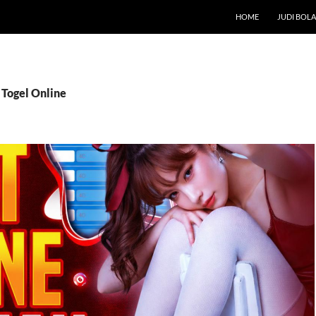
HOME
JUDI BOLA
 Togel Online