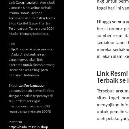
hkg untuk berma
Link
Cakarnaga
ialah Agen Judi
togel hari ini ya
Game Bo Slot Online Terbaik
Promo Bonus Jackpot
Terbesar dan Link Daftar Nama
Hingga semua ang
Situs Rtp Slot Gacor Hari Ini
berisi nomor p
Tertinggi dan Terpercaya 2024
Mudah Menang Indonesia.
sumber resmi da
sediakan tabel d
Link
mereka sediakan
http://moorenkosicecream.co
m/
adalah slot online resmi
ini akan alami k
yang menyediakan link
alternatif untuk akses slot yang
lancar dan aman bagi para
Link Resmi
pemain di Indonesia
Terbaik se
Situs
http://gerbangasia-
Tersebut argum
up.com/
adalah penyedia situs
slot
gacor
online
terpercaya di
situs togel h
tahun 2025 sekaligus
menyajikan info
merupakan provider slot88
untuk pemain sa
resmi dengan winrate 100%!
oleh pelaku yan
Platform
https://badakmasfun.shop