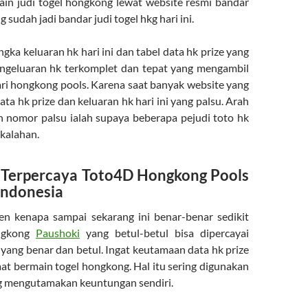
in judi togel hongkong lewat website resmi bandar
ng sudah jadi bandar judi togel hkg hari ini.
ka keluaran hk hari ini dan tabel data hk prize yang
engeluaran hk terkomplet dan tepat yang mengambil
ri hongkong pools. Karena saat banyak website yang
ata hk prize dan keluaran hk hari ini yang palsu. Arah
 nomor palsu ialah supaya beberapa pejudi toto hk
ekalahan.
 Terpercaya Toto4D Hongkong Pools
 Indonesia
en kenapa sampai sekarang ini benar-benar sedikit
ongkong
Paushoki
yang betul-betul bisa dipercayai
 yang benar dan betul. Ingat keutamaan data hk prize
at bermain togel hongkong. Hal itu sering digunakan
g mengutamakan keuntungan sendiri.