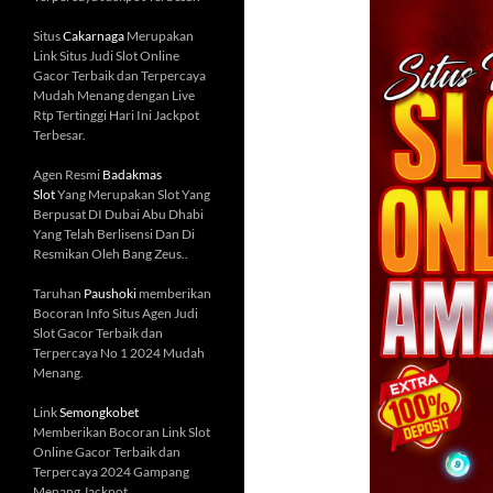
Situs
Cakarnaga
Merupakan
Link Situs Judi Slot Online
Gacor Terbaik dan Terpercaya
Mudah Menang dengan Live
Rtp Tertinggi Hari Ini Jackpot
Terbesar.
Agen Resmi
Badakmas
Slot
Yang Merupakan Slot Yang
Berpusat DI Dubai Abu Dhabi
Yang Telah Berlisensi Dan Di
Resmikan Oleh Bang Zeus..
Taruhan
Paushoki
memberikan
Bocoran Info Situs Agen Judi
Slot Gacor Terbaik dan
Terpercaya No 1 2024 Mudah
Menang.
Link
Semongkobet
Memberikan Bocoran Link Slot
Online Gacor Terbaik dan
Terpercaya 2024 Gampang
Menang Jackpot.