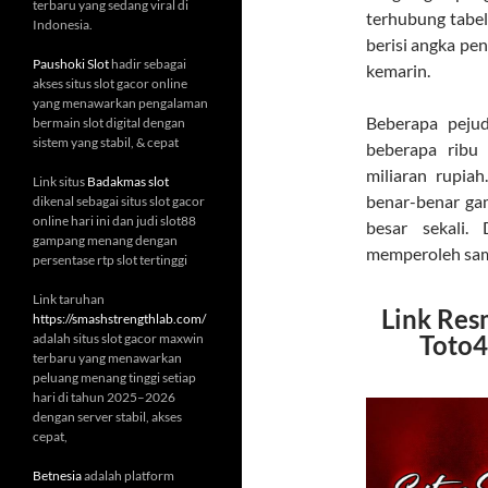
terbaru yang sedang viral di
terhubung tabel 
Indonesia.
berisi angka pen
Paushoki Slot
hadir sebagai
kemarin.
akses situs slot gacor online
yang menawarkan pengalaman
Beberapa peju
bermain slot digital dengan
sistem yang stabil, & cepat
beberapa ribu
miliaran rupiah
Link situs
Badakmas slot
benar-benar g
dikenal sebagai situs slot gacor
online hari ini dan judi slot88
besar sekali
gampang menang dengan
memperoleh sam
persentase rtp slot tertinggi
Link taruhan
Link Res
https://smashstrengthlab.com/
Toto4
adalah situs slot gacor maxwin
terbaru yang menawarkan
peluang menang tinggi setiap
hari di tahun 2025–2026
dengan server stabil, akses
cepat,
Betnesia
adalah platform