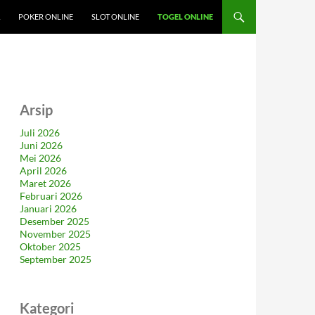
POKER ONLINE
SLOT ONLINE
TOGEL ONLINE
Arsip
Juli 2026
Juni 2026
Mei 2026
April 2026
Maret 2026
Februari 2026
Januari 2026
Desember 2025
November 2025
Oktober 2025
September 2025
Kategori