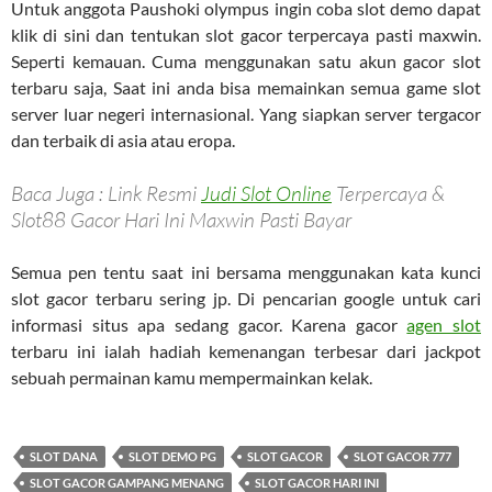
Untuk anggota Paushoki olympus ingin coba slot demo dapat
klik di sini dan tentukan slot gacor terpercaya pasti maxwin.
Seperti kemauan. Cuma menggunakan satu akun gacor slot
terbaru saja, Saat ini anda bisa memainkan semua game slot
server luar negeri internasional. Yang siapkan server tergacor
dan terbaik di asia atau eropa.
Baca Juga : Link Resmi
Judi Slot Online
Terpercaya &
Slot88 Gacor Hari Ini Maxwin Pasti Bayar
Semua pen tentu saat ini bersama menggunakan kata kunci
slot gacor terbaru sering jp. Di pencarian google untuk cari
informasi situs apa sedang gacor. Karena gacor
agen slot
terbaru ini ialah hadiah kemenangan terbesar dari jackpot
sebuah permainan kamu mempermainkan kelak.
SLOT DANA
SLOT DEMO PG
SLOT GACOR
SLOT GACOR 777
SLOT GACOR GAMPANG MENANG
SLOT GACOR HARI INI