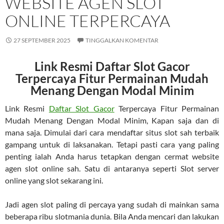
WEBSITE AGEN SLOT
ONLINE TERPERCAYA
27 SEPTEMBER 2025
TINGGALKAN KOMENTAR
Link Resmi Daftar Slot Gacor
Terpercaya Fitur Permainan Mudah
Menang Dengan Modal Minim
Link Resmi
Daftar Slot Gacor
Terpercaya Fitur Permainan
Mudah Menang Dengan Modal Minim, Kapan saja dan di
mana saja. Dimulai dari cara mendaftar situs slot sah terbaik
gampang untuk di laksanakan. Tetapi pasti cara yang paling
penting ialah Anda harus tetapkan dengan cermat website
agen slot online sah. Satu di antaranya seperti Slot server
online yang slot sekarang ini.
Jadi agen slot paling di percaya yang sudah di mainkan sama
beberapa ribu slotmania dunia. Bila Anda mencari dan lakukan