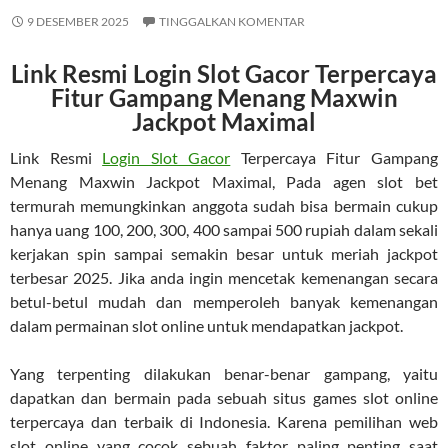
9 DESEMBER 2025
TINGGALKAN KOMENTAR
Link Resmi Login Slot Gacor Terpercaya
Fitur Gampang Menang Maxwin
Jackpot Maximal
Link Resmi
Login Slot Gacor
Terpercaya Fitur Gampang
Menang Maxwin Jackpot Maximal, Pada agen slot bet
termurah memungkinkan anggota sudah bisa bermain cukup
hanya uang 100, 200, 300, 400 sampai 500 rupiah dalam sekali
kerjakan spin sampai semakin besar untuk meriah jackpot
terbesar 2025. Jika anda ingin mencetak kemenangan secara
betul-betul mudah dan memperoleh banyak kemenangan
dalam permainan slot online untuk mendapatkan jackpot.
Yang terpenting dilakukan benar-benar gampang, yaitu
dapatkan dan bermain pada sebuah situs games slot online
terpercaya dan terbaik di Indonesia. Karena pemilihan web
slot online yang cocok sebuah faktor paling penting saat