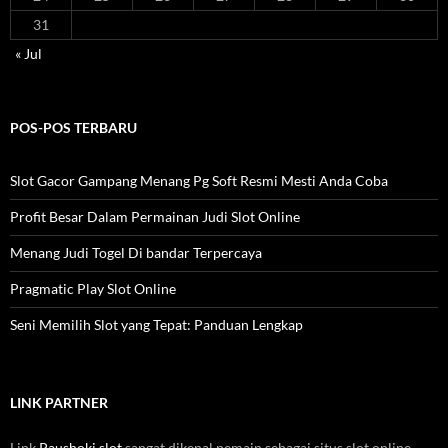
31
« Jul
POS-POS TERBARU
Slot Gacor Gampang Menang Pg Soft Resmi Mesti Anda Coba
Profit Besar Dalam Permainan Judi Slot Online
Menang Judi Togel Di bandar Terpercaya
Pragmatic Play Slot Online
Seni Memilih Slot yang Tepat: Panduan Lengkap
LINK PARTNER
Link
Paushoki slot
sangat dikenal pemain sebagai situs slot online