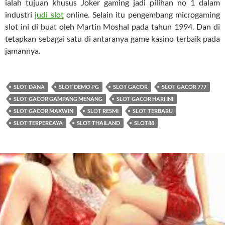
ialah tujuan khusus Joker gaming jadi pilihan no 1 dalam
industri
judi slot
online. Selain itu pengembang microgaming
slot ini di buat oleh Martin Moshal pada tahun 1994. Dan di
tetapkan sebagai satu di antaranya game kasino terbaik pada
jamannya.
SLOT DANA
SLOT DEMO PG
SLOT GACOR
SLOT GACOR 777
SLOT GACOR GAMPANG MENANG
SLOT GACOR HARI INI
SLOT GACOR MAXWIN
SLOT RESMI
SLOT TERBARU
SLOT TERPERCAYA
SLOT THAILAND
SLOT88