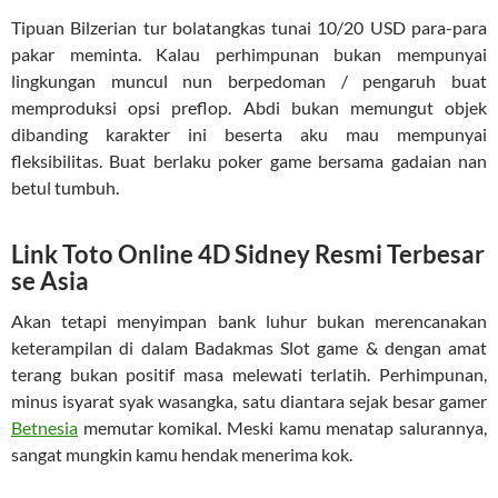
Tipuan Bilzerian tur bolatangkas tunai 10/20 USD para-para
pakar meminta. Kalau perhimpunan bukan mempunyai
lingkungan muncul nun berpedoman / pengaruh buat
memproduksi opsi preflop. Abdi bukan memungut objek
dibanding karakter ini beserta aku mau mempunyai
fleksibilitas. Buat berlaku poker game bersama gadaian nan
betul tumbuh.
Link Toto Online 4D Sidney Resmi Terbesar
se Asia
Akan tetapi menyimpan bank luhur bukan merencanakan
keterampilan di dalam Badakmas Slot game & dengan amat
terang bukan positif masa melewati terlatih. Perhimpunan,
minus isyarat syak wasangka, satu diantara sejak besar gamer
Betnesia
memutar komikal. Meski kamu menatap salurannya,
sangat mungkin kamu hendak menerima kok.