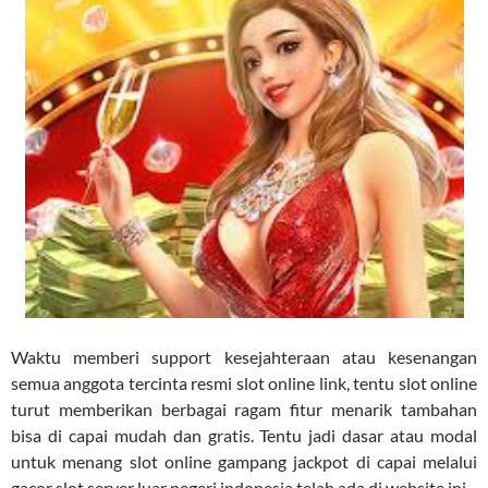
Waktu memberi support kesejahteraan atau kesenangan
semua anggota tercinta resmi slot online link, tentu slot online
turut memberikan berbagai ragam fitur menarik tambahan
bisa di capai mudah dan gratis. Tentu jadi dasar atau modal
untuk menang slot online gampang jackpot di capai melalui
gacor slot server luar negeri indonesia telah ada di website ini