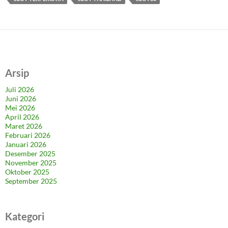
Arsip
Juli 2026
Juni 2026
Mei 2026
April 2026
Maret 2026
Februari 2026
Januari 2026
Desember 2025
November 2025
Oktober 2025
September 2025
Kategori