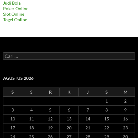
Judi Bola
Poker Online
Slot Online
Togel Online
C
a
r
i
u
AGUSTUS 2026
n
t
S
S
R
K
J
S
M
u
k
1
2
:
3
4
5
6
7
8
9
10
11
12
13
14
15
16
17
18
19
20
21
22
23
24
25
26
27
28
29
30