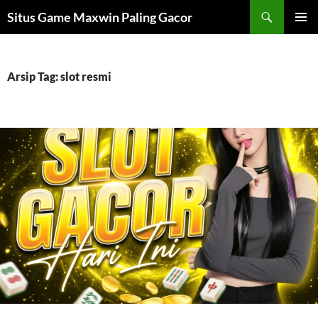
Langsung
Cari
Situs Game Maxwin Paling Gacor
ke
MENU
isi
UTAMA
Arsip Tag: slot resmi