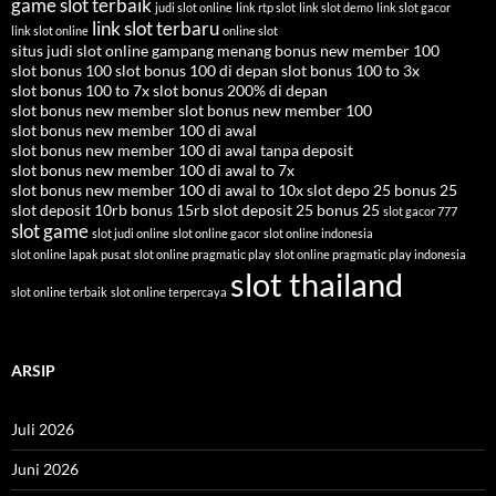
game slot terbaik
judi slot online
link rtp slot
link slot demo
link slot gacor
link slot terbaru
link slot online
online slot
situs judi slot online gampang menang bonus new member 100
slot bonus 100
slot bonus 100 di depan
slot bonus 100 to 3x
slot bonus 100 to 7x
slot bonus 200% di depan
slot bonus new member
slot bonus new member 100
slot bonus new member 100 di awal
slot bonus new member 100 di awal tanpa deposit
slot bonus new member 100 di awal to 7x
slot bonus new member 100 di awal to 10x
slot depo 25 bonus 25
slot deposit 10rb bonus 15rb
slot deposit 25 bonus 25
slot gacor 777
slot game
slot judi online
slot online gacor
slot online indonesia
slot online lapak pusat
slot online pragmatic play
slot online pragmatic play indonesia
slot thailand
slot online terbaik
slot online terpercaya
ARSIP
Juli 2026
Juni 2026