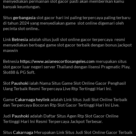
menyediakan permainan slot gacor pasti akan memberikan kamu
banyak keuntungan.
Situs
gerbangasia
slot gacor hari ini paling terpercaya paling terbaru
di tahun 2024 yang menyediakan game slot online digemari oleh
pecinta slot online..
Link
Betnesia
adalah situs judi slot online gacor terpercaya resmi
menyediakan berbagai game slot gacor terbaik dengan bonus jackpot
maxwin
Betnesia
https://www.asianescortlosangeles.com
merupakan situs
slot gacor luar negeri server Thailand dengan lisensi Pragmatic Play,
Slot88 & PG Soft.
Slot
Paushoki
ialah Nama Situs Game Slot Online Gacor Penghasil
Uang Terbaik Resmi Terpercaya Live Rtp Tertinggi Hari Ini.
Game
Cakarnaga heylink
adalah Link Situs Judi Slot Online Terbaik
dan Terpercaya Bocoran Rtp Slot Gacor Tertinggi Hari Ini Live.
Judi
Paushoki
adalah Daftar Situs Agen Rtp Slot Gacor Online
Tertinggi Hari Ini Resmi Terpercaya Jackpot Terbesar.
Situs
Cakarnaga
Merupakan Link Situs Judi Slot Online Gacor Terbaik