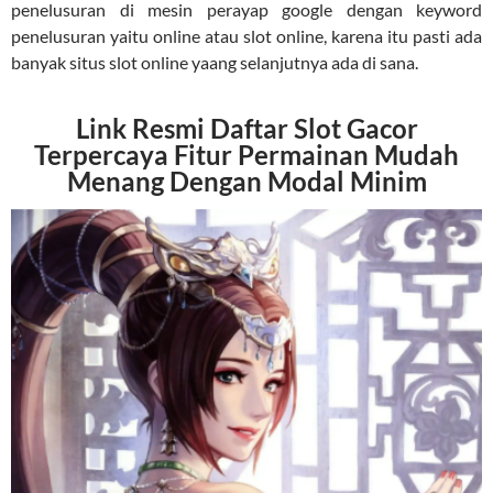
penelusuran di mesin perayap google dengan keyword
penelusuran yaitu online atau slot online, karena itu pasti ada
banyak situs slot online yaang selanjutnya ada di sana.
Link Resmi Daftar Slot Gacor
Terpercaya Fitur Permainan Mudah
Menang Dengan Modal Minim