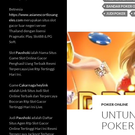
BANDAR POKER O
Betnesia
JUDI POKER
https://www.asianescortlosang
eles.com
merupakan situs slot
gacor luar negeri server
Thailand dengan lisensi
Pragmatic Play, Slot88 & PG
Soft.
Slot
Paushoki
ialah Nama Situs
Game Slot Online Gacor
Penghasil Uang Terbaik Resmi
Terpercaya Live Rtp Tertinggi
Hari Ini.
Game
Cakarnaga heylink
adalah Link Situs Judi Slot
Online Terbaik dan Terpercaya
Bocoran Rtp Slot Gacor
POKER ONLINE
Tertinggi Hari Ini Live.
UNTUN
Judi
Paushoki
adalah Daftar
POKER
Situs Agen Rtp Slot Gacor
Online Tertinggi Hari Ini Resmi
Terpercaya Jackpot Terbesar.