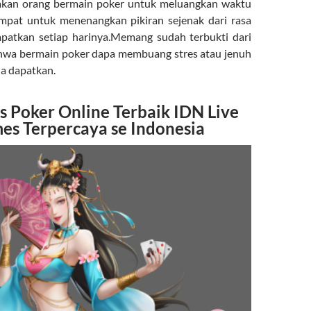
kan orang bermain poker untuk meluangkan waktu
empat untuk menenangkan pikiran sejenak dari rasa
apatkan setiap harinya.Memang sudah terbukti dari
ahwa bermain poker dapa membuang stres atau jenuh
da dapatkan.
us Poker Online Terbaik IDN Live
es Terpercaya se Indonesia