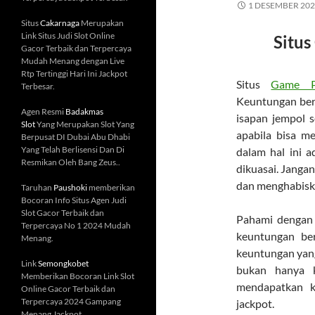
1 DESEMBER 20
Situs
Cakarnaga
Merupakan
Link Situs Judi Slot Online
Situs
Gacor Terbaik dan Terpercaya
Mudah Menang dengan Live
Rtp Tertinggi Hari Ini Jackpot
Situs
Game P
Terbesar.
Keuntungan berm
Agen Resmi
Badakmas
isapan jempol s
Slot
Yang Merupakan Slot Yang
apabila bisa m
Berpusat DI Dubai Abu Dhabi
Yang Telah Berlisensi Dan Di
dalam hal ini 
Resmikan Oleh Bang Zeus..
dikuasai. Janga
dan menghabiska
Taruhan
Paushoki
memberikan
Bocoran Info Situs Agen Judi
Slot Gacor Terbaik dan
Pahami dengan
Terpercaya No 1 2024 Mudah
keuntungan ber
Menang.
keuntungan yang
Link
Semongkobet
bukan hanya k
Memberikan Bocoran Link Slot
mendapatkan k
Online Gacor Terbaik dan
Terpercaya 2024 Gampang
jackpot.
Menang Jackpot.