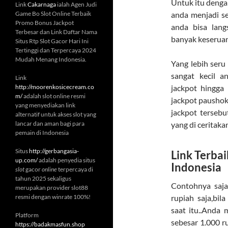
Untuk itu denga
Link
Cakarnaga
ialah Agen Judi
Game Bo Slot Online Terbaik
anda menjadi s
Promo Bonus Jackpot
anda bisa lan
Terbesar dan Link Daftar Nama
banyak keseruan
Situs Rtp Slot Gacor Hari Ini
Tertinggi dan Terpercaya 2024
Mudah Menang Indonesia.
Yang lebih seru
sangat kecil 
Link
http://moorenkosicecream.co
jackpot hingga
m/
adalah slot online resmi
jackpot paushok
yang menyediakan link
jackpot tersebu
alternatif untuk akses slot yang
lancar dan aman bagi para
yang di ceritak
pemain di Indonesia
Situs
http://gerbangasia-
Link Terba
up.com/
adalah penyedia situs
Indonesia
slot
gacor
online
terpercaya di
tahun 2025 sekaligus
Contohnya saja
merupakan provider slot88
resmi dengan winrate 100%!
rupiah saja,bi
saat itu..Anda
Platform
sebesar 1.000 r
https://badakmasfun.shop