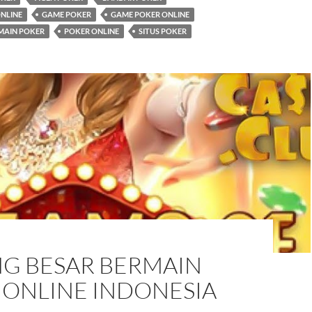
NLINE
GAME POKER
GAME POKER ONLINE
MAIN POKER
POKER ONLINE
SITUS POKER
G BESAR BERMAIN
 ONLINE INDONESIA