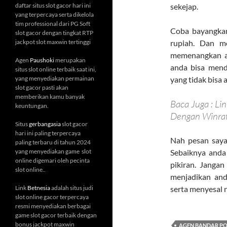
daftar situs slot gacor hari ini
sekejap.
yang terpercaya serta dikelola
tim professional dari PG Soft
Coba bayangkan
slot gacor dengan tingkat RTP
jackpot slot maxwin tertinggi
rupiah. Dan m
memenangkan an
Agen
Paushoki
merupakan
anda bisa mend
situs slot online terbaik saat ini,
yang menyediakan permainan
yang tidak bisa 
slot gacor pasti akan
memberikan kamu banyak
Baca Juga : Li
keuntungan.
Dengan Winrat
Situs
gerbangasia
slot gacor
hari ini paling terpercaya
Nah pesan saya
paling terbaru di tahun 2024
yang menyediakan game slot
Sebaiknya anda
online digemari oleh pecinta
pikiran. Janga
slot online..
menjadikan an
Link
Betnesia
adalah situs judi
serta menyesal 
slot online gacor terpercaya
resmi menyediakan berbagai
game slot gacor terbaik dengan
bonus jackpot maxwin
AGEN BANDAR P