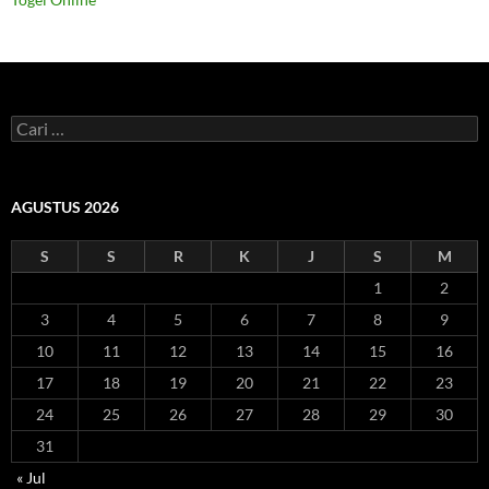
C
a
r
i
u
AGUSTUS 2026
n
t
S
S
R
K
J
S
M
u
k
1
2
:
3
4
5
6
7
8
9
10
11
12
13
14
15
16
17
18
19
20
21
22
23
24
25
26
27
28
29
30
31
« Jul