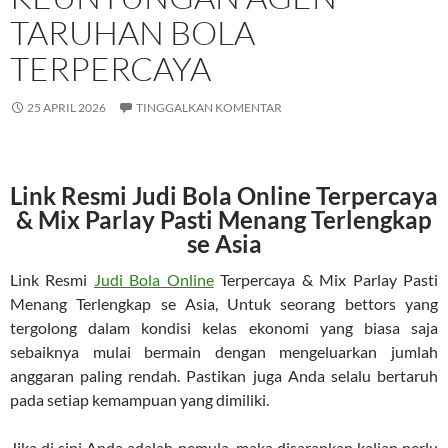
TARUHAN BOLA
TERPERCAYA
25 APRIL 2026
TINGGALKAN KOMENTAR
Link Resmi Judi Bola Online Terpercaya
& Mix Parlay Pasti Menang Terlengkap
se Asia
Link Resmi
Judi Bola Online
Terpercaya & Mix Parlay Pasti
Menang Terlengkap se Asia, Untuk seorang bettors yang
tergolong dalam kondisi kelas ekonomi yang biasa saja
sebaiknya mulai bermain dengan mengeluarkan jumlah
anggaran paling rendah. Pastikan juga Anda selalu bertaruh
pada setiap kemampuan yang dimiliki.
Jika di sini Anda adalah pemula, maka disarankan kalian perlu