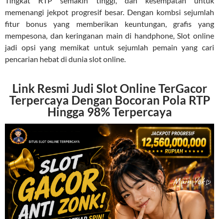
Tingkat RTP semakin tinggi, dan kesempatan untuk
memenangi jekpot progresif besar. Dengan kombsi sejumlah
fitur bonus yang memberikan keuntungan, grafis yang
mempesona, dan keringanan main di handphone, Slot online
jadi opsi yang memikat untuk sejumlah pemain yang cari
pencarian hebat di dunia slot online.
Link Resmi Judi Slot Online TerGacor
Terpercaya Dengan Bocoran Pola RTP
Hingga 98% Terpercaya