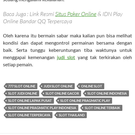
Baca Juga : Link Resmi
Situs Poker Online
& IDN Play
Online Bandar QQ Terpercaya
Oleh karena itu bermain sabar maka kalian pun bisa melihat
kondisi dan dapat mengontrol permainan bersama dengan
baik. Serta tunggu keberuntungan tiba waktunya untuk
menggapai kemenangan
judi slot
yang tak terkirakan oleh
setiap pemain.
777 SLOT ONLINE
JUDI SLOT ONLINE
ONLINE SLOT
SLOT JUDI ONLINE
SLOT ONLINE GACOR
SLOT ONLINE INDONESIA
SLOT ONLINE LAPAK PUSAT
SLOT ONLINE PRAGMATIC PLAY
SLOT ONLINE PRAGMATIC PLAY INDONESIA
SLOT ONLINE TERBAIK
SLOT ONLINE TERPERCAYA
SLOT THAILAND