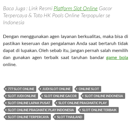
Baca Juga : Link Resmi
Platform Slot Online
Gacor
Terpercaya & Toto HK Pools Online Terpopuler se
Indonesia
Dengan menggunakan agen layanan berkualitas, maka bisa di
pastikan keseruan dan pengalaman Anda saat bertaruh tidak
dapat di lupakan. Oleh sebab itu, jangan pernah salah memilih
dan gunakan agen terbaik saat taruhan bandar
game bola
online.
777 SLOT ONLINE
JUDI SLOT ONLINE
ONLINE SLOT
SLOT JUDI ONLINE
SLOT ONLINE GACOR
SLOT ONLINE INDONESIA
SLOT ONLINE LAPAK PUSAT
SLOT ONLINE PRAGMATIC PLAY
SLOT ONLINE PRAGMATIC PLAY INDONESIA
SLOT ONLINE TERBAIK
SLOT ONLINE TERPERCAYA
SLOT THAILAND