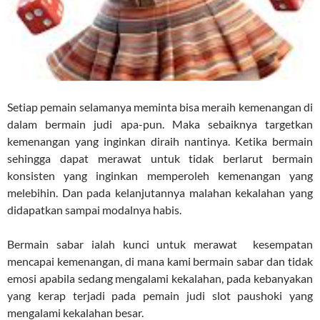
Setiap pemain selamanya meminta bisa meraih kemenangan di
dalam bermain judi apa-pun. Maka sebaiknya targetkan
kemenangan yang inginkan diraih nantinya. Ketika bermain
sehingga dapat merawat untuk tidak berlarut bermain
konsisten yang inginkan memperoleh kemenangan yang
melebihin. Dan pada kelanjutannya malahan kekalahan yang
didapatkan sampai modalnya habis.
Bermain sabar ialah kunci untuk merawat kesempatan
mencapai kemenangan, di mana kami bermain sabar dan tidak
emosi apabila sedang mengalami kekalahan, pada kebanyakan
yang kerap terjadi pada pemain judi slot paushoki yang
mengalami kekalahan besar.