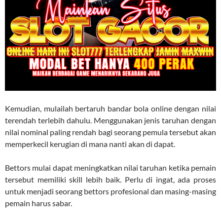
Kemudian, mulailah bertaruh bandar bola online dengan nilai
terendah terlebih dahulu. Menggunakan jenis taruhan dengan
nilai nominal paling rendah bagi seorang pemula tersebut akan
memperkecil kerugian di mana nanti akan di dapat.
Bettors mulai dapat meningkatkan nilai taruhan ketika pemain
tersebut memiliki skill lebih baik. Perlu di ingat, ada proses
untuk menjadi seorang bettors profesional dan masing-masing
pemain harus sabar.