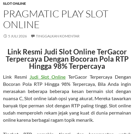
SLOT ONLINE
PRAGMATIC PLAY SLOT
ONLINE
5 JULI 2026
TINGGALKAN KOMENTAR
Link Resmi Judi Slot Online TerGacor
Terpercaya Dengan Bocoran Pola RTP
Hingga 98% Terpercaya
Link Resmi
Judi Slot Online
TerGacor Terpercaya Dengan
Bocoran Pola RTP Hingga 98% Terpercaya, Bila Anda ingin
merasakan beberapa beberapa kesan bermain slot dengan
nuansa C, Slot online ialah opsi yang akurat. Mereka tawarkan
banyak tipe perman slot dengan RTP paling tinggi. Slot online
sudah memperoleh rekam jejak yang kuat di dunia permainan
online karena berbagai ragam topik menarik.