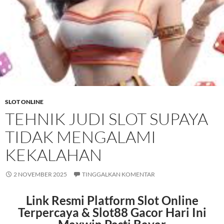
SLOT ONLINE
TEHNIK JUDI SLOT SUPAYA
TIDAK MENGALAMI
KEKALAHAN
2 NOVEMBER 2025
TINGGALKAN KOMENTAR
Link Resmi Platform Slot Online
Terpercaya & Slot88 Gacor Hari Ini