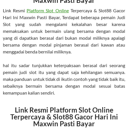
Maxwin Pasti Bayar
Link Resmi
Platform Slot Online
Terpercaya & Slot88 Gacor
Hari Ini Maxwin Pasti Bayar, Terdapat beberapa pemain Judi
Slot yang sudah mengalami kekalahan besar karena
memaksakan untuk bermain ulang bersama dengan modal
yang di dapatkan berasal dari bukan modal miliknya apalagi
bersama dengan modal pinjaman berasal dari kawan atau
menggadai benda bernilai miliknya.
hal itu sadar tunjukkan keterpaksaan berasal dari seorang
pemain judi slot itu yang dapat saja kehilangan semuanya.
maka panduan untuk tidak di ikutin contoh yang tidak baik itu,
sebaiknya bermain bersama dengan modal sesuai batas
kemampuan kalian sendiri.
Link Resmi Platform Slot Online
Terpercaya & Slot88 Gacor Hari Ini
Maxwin Pasti Bayar