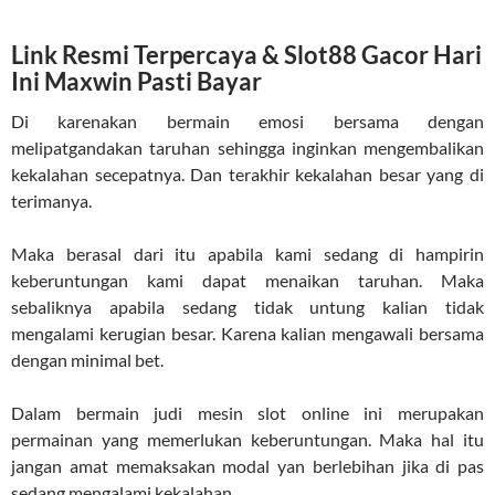
Link Resmi Terpercaya & Slot88 Gacor Hari
Ini Maxwin Pasti Bayar
Di karenakan bermain emosi bersama dengan
melipatgandakan taruhan sehingga inginkan mengembalikan
kekalahan secepatnya. Dan terakhir kekalahan besar yang di
terimanya.
Maka berasal dari itu apabila kami sedang di hampirin
keberuntungan kami dapat menaikan taruhan. Maka
sebaliknya apabila sedang tidak untung kalian tidak
mengalami kerugian besar. Karena kalian mengawali bersama
dengan minimal bet.
Dalam bermain judi mesin slot online ini merupakan
permainan yang memerlukan keberuntungan. Maka hal itu
jangan amat memaksakan modal yan berlebihan jika di pas
sedang mengalami kekalahan.