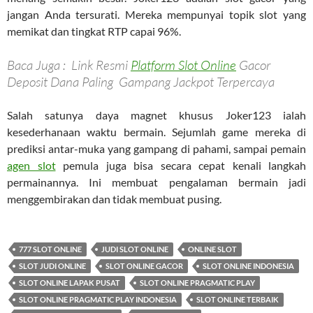
jangan Anda tersurati. Mereka mempunyai topik slot yang
memikat dan tingkat RTP capai 96%.
Baca Juga : Link Resmi
Platform Slot Online
Gacor
Deposit Dana Paling Gampang Jackpot Terpercaya
Salah satunya daya magnet khusus Joker123 ialah
kesederhanaan waktu bermain. Sejumlah game mereka di
prediksi antar-muka yang gampang di pahami, sampai pemain
agen slot
pemula juga bisa secara cepat kenali langkah
permainannya. Ini membuat pengalaman bermain jadi
menggembirakan dan tidak membuat pusing.
777 SLOT ONLINE
JUDI SLOT ONLINE
ONLINE SLOT
SLOT JUDI ONLINE
SLOT ONLINE GACOR
SLOT ONLINE INDONESIA
SLOT ONLINE LAPAK PUSAT
SLOT ONLINE PRAGMATIC PLAY
SLOT ONLINE PRAGMATIC PLAY INDONESIA
SLOT ONLINE TERBAIK