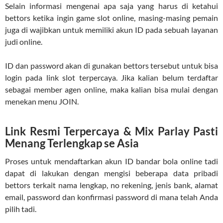
Selain informasi mengenai apa saja yang harus di ketahui
bettors ketika ingin game slot online, masing-masing pemain
juga di wajibkan untuk memiliki akun ID pada sebuah layanan
judi online.
ID dan password akan di gunakan bettors tersebut untuk bisa
login pada link slot terpercaya. Jika kalian belum terdaftar
sebagai member agen online, maka kalian bisa mulai dengan
menekan menu JOIN.
Link Resmi Terpercaya & Mix Parlay Pasti
Menang Terlengkap se Asia
Proses untuk mendaftarkan akun ID bandar bola online tadi
dapat di lakukan dengan mengisi beberapa data pribadi
bettors terkait nama lengkap, no rekening, jenis bank, alamat
email, password dan konfirmasi password di mana telah Anda
pilih tadi.