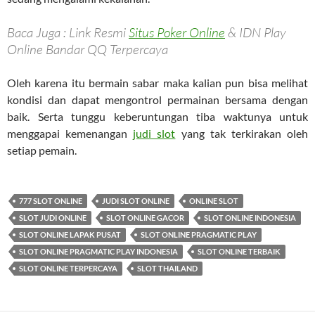
Baca Juga : Link Resmi
Situs Poker Online
& IDN Play
Online Bandar QQ Terpercaya
Oleh karena itu bermain sabar maka kalian pun bisa melihat
kondisi dan dapat mengontrol permainan bersama dengan
baik. Serta tunggu keberuntungan tiba waktunya untuk
menggapai kemenangan
judi slot
yang tak terkirakan oleh
setiap pemain.
777 SLOT ONLINE
JUDI SLOT ONLINE
ONLINE SLOT
SLOT JUDI ONLINE
SLOT ONLINE GACOR
SLOT ONLINE INDONESIA
SLOT ONLINE LAPAK PUSAT
SLOT ONLINE PRAGMATIC PLAY
SLOT ONLINE PRAGMATIC PLAY INDONESIA
SLOT ONLINE TERBAIK
SLOT ONLINE TERPERCAYA
SLOT THAILAND