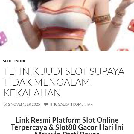
SLOT ONLINE
TEHNIK JUDI SLOT SUPAYA
TIDAK MENGALAMI
KEKALAHAN
2 NOVEMBER 2025
TINGGALKAN KOMENTAR
Link Resmi Platform Slot Online
Terpercaya & Slot88 Gacor Hari Ini