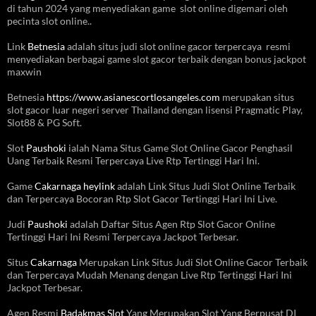
di tahun 2024 yang menyediakan game slot online digemari oleh
pecinta slot online..
Link
Betnesia
adalah situs judi slot online gacor terpercaya resmi
menyediakan berbagai game slot gacor terbaik dengan bonus jackpot
maxwin
Betnesia
https://www.asianescortlosangeles.com
merupakan situs
slot gacor luar negeri server Thailand dengan lisensi Pragmatic Play,
Slot88 & PG Soft.
Slot
Paushoki
ialah Nama Situs Game Slot Online Gacor Penghasil
Uang Terbaik Resmi Terpercaya Live Rtp Tertinggi Hari Ini.
Game
Cakarnaga heylink
adalah Link Situs Judi Slot Online Terbaik
dan Terpercaya Bocoran Rtp Slot Gacor Tertinggi Hari Ini Live.
Judi
Paushoki
adalah Daftar Situs Agen Rtp Slot Gacor Online
Tertinggi Hari Ini Resmi Terpercaya Jackpot Terbesar.
Situs
Cakarnaga
Merupakan Link Situs Judi Slot Online Gacor Terbaik
dan Terpercaya Mudah Menang dengan Live Rtp Tertinggi Hari Ini
Jackpot Terbesar.
Agen Resmi
Badakmas Slot
Yang Merupakan Slot Yang Berpusat DI