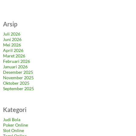
Arsip
Juli 2026
Juni 2026
Mei 2026
April 2026
Maret 2026
Februari 2026
Januari 2026
Desember 2025
November 2025
Oktober 2025
September 2025
Kategori
Judi Bola
Poker Online
Slot Online
Togel Online