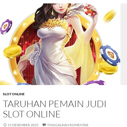
SLOT ONLINE
TARUHAN PEMAIN JUDI
SLOT ONLINE
15 DESEMBER 2025
TINGGALKAN KOMENTAR