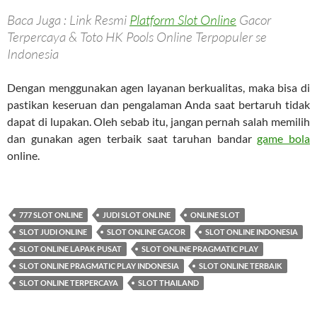
Baca Juga : Link Resmi
Platform Slot Online
Gacor
Terpercaya & Toto HK Pools Online Terpopuler se
Indonesia
Dengan menggunakan agen layanan berkualitas, maka bisa di
pastikan keseruan dan pengalaman Anda saat bertaruh tidak
dapat di lupakan. Oleh sebab itu, jangan pernah salah memilih
dan gunakan agen terbaik saat taruhan bandar
game bola
online.
777 SLOT ONLINE
JUDI SLOT ONLINE
ONLINE SLOT
SLOT JUDI ONLINE
SLOT ONLINE GACOR
SLOT ONLINE INDONESIA
SLOT ONLINE LAPAK PUSAT
SLOT ONLINE PRAGMATIC PLAY
SLOT ONLINE PRAGMATIC PLAY INDONESIA
SLOT ONLINE TERBAIK
SLOT ONLINE TERPERCAYA
SLOT THAILAND