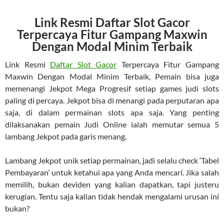
Link Resmi Daftar Slot Gacor
Terpercaya Fitur Gampang Maxwin
Dengan Modal Minim Terbaik
Link Resmi
Daftar Slot Gacor
Terpercaya Fitur Gampang
Maxwin Dengan Modal Minim Terbaik, Pemain bisa juga
memenangi Jekpot Mega Progresif setiap games judi slots
paling di percaya. Jekpot bisa di menangi pada perputaran apa
saja, di dalam permainan slots apa saja. Yang penting
dilaksanakan pemain Judi Online ialah memutar semua 5
lambang Jekpot pada garis menang.
Lambang Jekpot unik setiap permainan, jadi selalu check ‘Tabel
Pembayaran’ untuk ketahui apa yang Anda mencari. Jika salah
memilih, bukan deviden yang kalian dapatkan, tapi justeru
kerugian. Tentu saja kalian tidak hendak mengalami urusan ini
bukan?