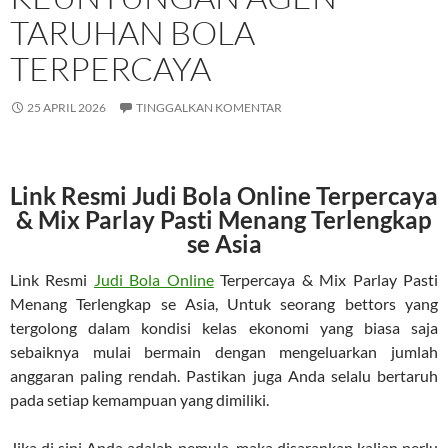
TARUHAN BOLA
TERPERCAYA
25 APRIL 2026
TINGGALKAN KOMENTAR
Link Resmi Judi Bola Online Terpercaya
& Mix Parlay Pasti Menang Terlengkap
se Asia
Link Resmi
Judi Bola Online
Terpercaya & Mix Parlay Pasti
Menang Terlengkap se Asia, Untuk seorang bettors yang
tergolong dalam kondisi kelas ekonomi yang biasa saja
sebaiknya mulai bermain dengan mengeluarkan jumlah
anggaran paling rendah. Pastikan juga Anda selalu bertaruh
pada setiap kemampuan yang dimiliki.
Jika di sini Anda adalah pemula, maka disarankan kalian perlu