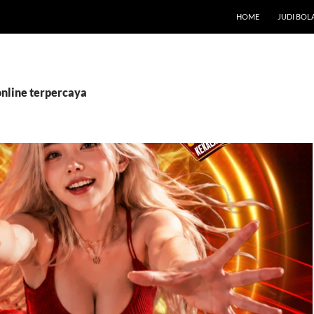
HOME
JUDI BOL
 online terpercaya