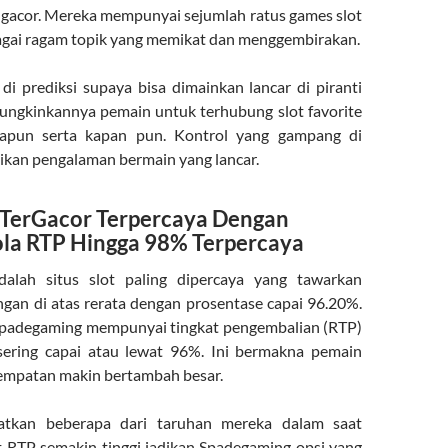
 gacor. Mereka mempunyai sejumlah ratus games slot
agai ragam topik yang memikat dan menggembirakan.
i prediksi supaya bisa dimainkan lancar di piranti
ungkinkannya pemain untuk terhubung slot favorite
apun serta kapan pun. Kontrol yang gampang di
kan pengalaman bermain yang lancar.
 TerGacor Terpercaya Dengan
la RTP Hingga 98% Terpercaya
alah situs slot paling dipercaya yang tawarkan
gan di atas rerata dengan prosentase capai 96.20%.
padegaming mempunyai tingkat pengembalian (RTP)
 sering capai atau lewat 96%. Ini bermakna pemain
mpatan makin bertambah besar.
tkan beberapa dari taruhan mereka dalam saat
t RTP semakin tinggi jadikan Spadegaming opsi yang