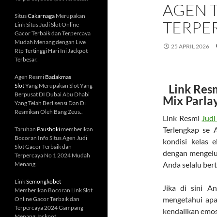
AGEN 
Situs
Cakarnaga
Merupakan
TERPE
Link Situs Judi Slot Online
Gacor Terbaik dan Terpercaya
Mudah Menang dengan Live
25 APRIL 2026
Rtp Tertinggi Hari Ini Jackpot
Terbesar.
Agen Resmi
Badakmas
Slot
Yang Merupakan Slot Yang
Link Res
Berpusat DI Dubai Abu Dhabi
Mix Parla
Yang Telah Berlisensi Dan Di
Resmikan Oleh Bang Zeus..
Link Resmi
Judi
Terlengkap se 
Taruhan
Paushoki
memberikan
Bocoran Info Situs Agen Judi
kondisi kelas 
Slot Gacor Terbaik dan
dengan mengelua
Terpercaya No 1 2024 Mudah
Anda selalu ber
Menang.
Link
Semongkobet
Jika di sini A
Memberikan Bocoran Link Slot
mengetahui apa 
Online Gacor Terbaik dan
Terpercaya 2024 Gampang
kendalikan emosi
Menang Jackpot.