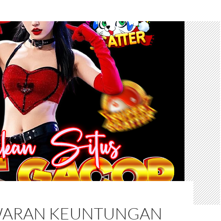
ARAN KEUNTUNGAN