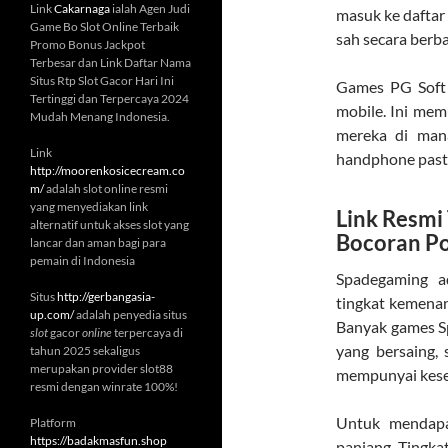
Link
Cakarnaga
ialah Agen Judi
masuk ke daftar
Game Bo Slot Online Terbaik
sah secara berb
Promo Bonus Jackpot
Terbesar dan Link Daftar Nama
Situs Rtp Slot Gacor Hari Ini
Games PG Soft d
Tertinggi dan Terpercaya 2024
mobile. Ini mem
Mudah Menang Indonesia.
mereka di man
Link
handphone pasti
http://moorenkosicecream.co
m/
adalah slot online resmi
yang menyediakan link
Link Resmi
alternatif untuk akses slot yang
Bocoran Po
lancar dan aman bagi para
pemain di Indonesia
Spadegaming ad
Situs
http://gerbangasia-
tingkat kemenan
up.com/
adalah penyedia situs
Banyak games S
slot
gacor
online
terpercaya di
yang bersaing,
tahun 2025 sekaligus
merupakan provider slot88
mempunyai kese
resmi dengan winrate 100%!
Untuk mendapa
Platform
https://badakmasfun.shop
panjang. Tingka