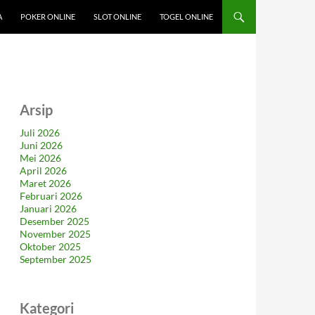
A
POKER ONLINE
SLOT ONLINE
TOGEL ONLINE
Arsip
Juli 2026
Juni 2026
Mei 2026
April 2026
Maret 2026
Februari 2026
Januari 2026
Desember 2025
November 2025
Oktober 2025
September 2025
Kategori