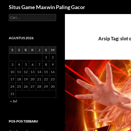
Cari
Situs Game Maxwin Paling Gacor
C
Langsung
a
ke
r
isi
i
u
AGUSTUS 2026
Arsip Tag: slot
n
t
S
S
R
K
J
S
M
u
1
2
k
:
3
4
5
6
7
8
9
10
11
12
13
14
15
16
17
18
19
20
21
22
23
24
25
26
27
28
29
30
31
« Jul
POS-POS TERBARU