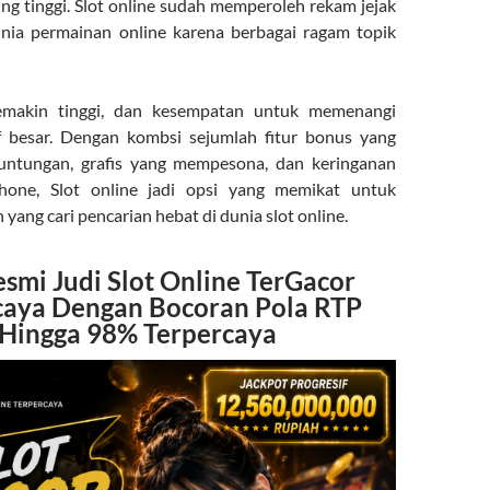
ng tinggi. Slot online sudah memperoleh rekam jejak
unia permainan online karena berbagai ragam topik
emakin tinggi, dan kesempatan untuk memenangi
if besar. Dengan kombsi sejumlah fitur bonus yang
ntungan, grafis yang mempesona, dan keringanan
hone, Slot online jadi opsi yang memikat untuk
yang cari pencarian hebat di dunia slot online.
esmi Judi Slot Online TerGacor
caya Dengan Bocoran Pola RTP
Hingga 98% Terpercaya