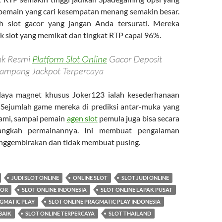
pemain yang cari kesempatan menang semakin besar.
h slot gacor yang jangan Anda tersurati. Mereka
 slot yang memikat dan tingkat RTP capai 96%.
ink Resmi
Platform Slot Online
Gacor Deposit
ampang Jackpot Terpercaya
daya magnet khusus Joker123 ialah kesederhanaan
 Sejumlah game mereka di prediksi antar-muka yang
ami, sampai pemain
agen slot
pemula juga bisa secara
langkah permainannya. Ini membuat pengalaman
nggembirakan dan tidak membuat pusing.
JUDI SLOT ONLINE
ONLINE SLOT
SLOT JUDI ONLINE
COR
SLOT ONLINE INDONESIA
SLOT ONLINE LAPAK PUSAT
AGMATIC PLAY
SLOT ONLINE PRAGMATIC PLAY INDONESIA
BAIK
SLOT ONLINE TERPERCAYA
SLOT THAILAND