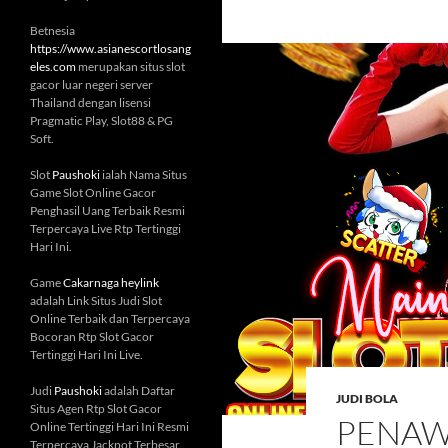
Betnesia
https://www.asianescortlosang
eles.com
merupakan situs slot
gacor luar negeri server
Thailand dengan lisensi
Pragmatic Play, Slot88 & PG
Soft.
Slot
Paushoki
ialah Nama Situs
Game Slot Online Gacor
Penghasil Uang Terbaik Resmi
Terpercaya Live Rtp Tertinggi
Hari Ini.
Game
Cakarnaga heylink
adalah Link Situs Judi Slot
Online Terbaik dan Terpercaya
Bocoran Rtp Slot Gacor
Tertinggi Hari Ini Live.
Judi
Paushoki
adalah Daftar
JUDI BOLA
Situs Agen Rtp Slot Gacor
PENAW
Online Tertinggi Hari Ini Resmi
Terpercaya Jackpot Terbesar.