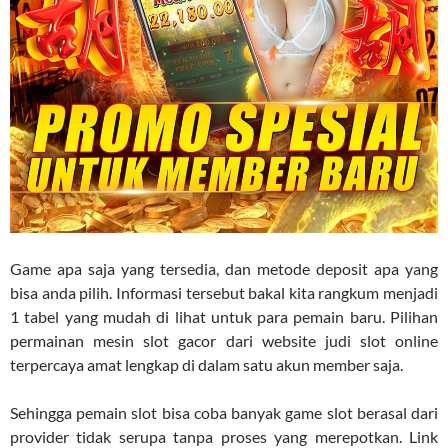
Game apa saja yang tersedia, dan metode deposit apa yang
bisa anda pilih. Informasi tersebut bakal kita rangkum menjadi
1 tabel yang mudah di lihat untuk para pemain baru. Pilihan
permainan mesin slot gacor dari website judi slot online
terpercaya amat lengkap di dalam satu akun member saja.
Sehingga pemain slot bisa coba banyak game slot berasal dari
provider tidak serupa tanpa proses yang merepotkan. Link