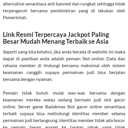
alternative senantiasa anti banned dan rungkat sehingga tidak
terpengaruh bersama pemblokiran yang di lakukan oleh
Pemerintah.
Link Resmi Terpercaya Jackpot Paling
Besar Mudah Menang Terbaik se Asia
Seperti yang kita ketahui, jika anda berada di website ini maka
dapat di pastikan anda adalah pemain Slot online. Data dan
rahasia member di lindungi bersama maksimal oleh sistem
keamanan canggih supaya permainan judi bisa berjalan
bersama dengan nyaman.
Pemain tidak butuh mulai was-was bersama dengan
keamanan mereka walau sedang bermain judi slot gacor
online. Server game Badakmas Slot gacor online senantiasa
terbaik supaya bisa melindungi identitas member selama
permainan judi berlangsung. Identitas member tidak ada bocor
ke pemain lawan apaagi ke tangan pihak yang tidak