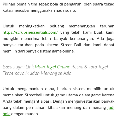
Pilihan pemain tim sepak bola di pengaruhi oleh suara tekad
kota, mencoba menggunakan nada suara.
Untuk meningkatkan peluang memenangkan taruhan
https://scrubsnessentials.com/
yang telah kami buat, kami
mungkin menerima lebih banyak kemenangan. Ada juga
banyak taruhan pada sistem Street Ball dan kami dapat
memilih dari banyak sistem game online.
Baca Juga : Link
Main Togel Online
Resmi & Toto Togel
Terpercaya Mudah Menang se Asia
Untuk mengamankan dana, biarkan sistem memilih untuk
memainkan Streetball untuk game utama dalam game karena
Anda telah mengantisipasi. Dengan menginvestasikan banyak
uang dalam permainan, kita akan menang dan menang
judi
bola
dengan mudah.