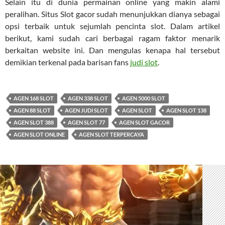
Selain itu di dunia permainan online yang makin alami
peralihan. Situs Slot gacor sudah menunjukkan dianya sebagai
opsi terbaik untuk sejumlah pencinta slot. Dalam artikel
berikut, kami sudah cari berbagai ragam faktor menarik
berkaitan website ini. Dan mengulas kenapa hal tersebut
demikian terkenal pada barisan fans
judi slot
.
AGEN 168 SLOT
AGEN 338 SLOT
AGEN 5000 SLOT
AGEN 88 SLOT
AGEN JUDI SLOT
AGEN SLOT
AGEN SLOT 138
AGEN SLOT 388
AGEN SLOT 77
AGEN SLOT GACOR
AGEN SLOT ONLINE
AGEN SLOT TERPERCAYA