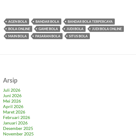
AGEN BOLA
BANDAR BOLA
BANDAR BOLA TERPERCAYA
BOLA ONLINE
GAME BOLA
JUDI BOLA
JUDI BOLA ONLINE
MAIN BOLA
PASARAN BOLA
SITUS BOLA
Arsip
Juli 2026
Juni 2026
Mei 2026
April 2026
Maret 2026
Februari 2026
Januari 2026
Desember 2025
November 2025