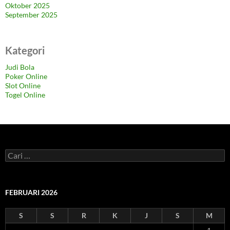
Oktober 2025
September 2025
Kategori
Judi Bola
Poker Online
Slot Online
Togel Online
C
a
r
i
u
FEBRUARI 2026
n
t
S
S
R
K
J
S
M
u
k