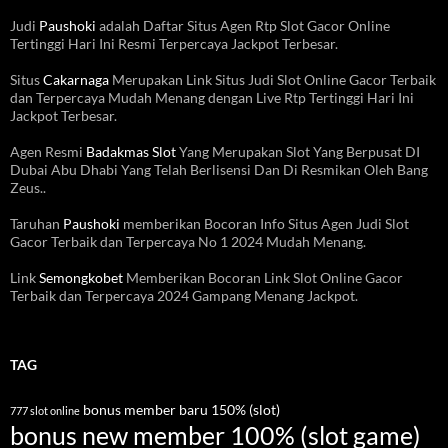
Judi
Paushoki
adalah Daftar Situs Agen Rtp Slot Gacor Online
Tertinggi Hari Ini Resmi Terpercaya Jackpot Terbesar.
Situs
Cakarnaga
Merupakan Link Situs Judi Slot Online Gacor Terbaik
dan Terpercaya Mudah Menang dengan Live Rtp Tertinggi Hari Ini
Jackpot Terbesar.
Agen Resmi
Badakmas Slot
Yang Merupakan Slot Yang Berpusat DI
Dubai Abu Dhabi Yang Telah Berlisensi Dan Di Resmikan Oleh Bang
Zeus..
Taruhan
Paushoki
memberikan Bocoran Info Situs Agen Judi Slot
Gacor Terbaik dan Terpercaya No 1 2024 Mudah Menang.
Link
Semongkobet
Memberikan Bocoran Link Slot Online Gacor
Terbaik dan Terpercaya 2024 Gampang Menang Jackpot.
TAG
bonus member baru 150% (slot)
777 slot online
bonus new member 100% (slot game)