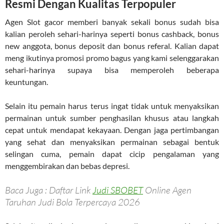
Resmi Dengan Kualitas Terpopuler
Agen Slot gacor memberi banyak sekali bonus sudah bisa
kalian peroleh sehari-harinya seperti bonus cashback, bonus
new anggota, bonus deposit dan bonus referal. Kalian dapat
meng ikutinya promosi promo bagus yang kami selenggarakan
sehari-harinya supaya bisa memperoleh beberapa
keuntungan.
Selain itu pemain harus terus ingat tidak untuk menyaksikan
permainan untuk sumber penghasilan khusus atau langkah
cepat untuk mendapat kekayaan. Dengan jaga pertimbangan
yang sehat dan menyaksikan permainan sebagai bentuk
selingan cuma, pemain dapat cicip pengalaman yang
menggembirakan dan bebas depresi.
Baca Juga : Daftar Link
Judi SBOBET
Online Agen
Taruhan Judi Bola Terpercaya 2026