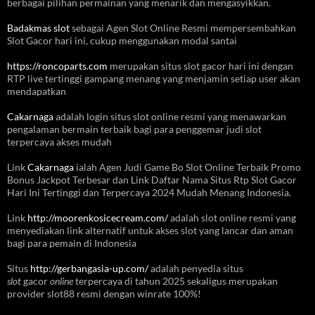
berbagai pilihan permainan yang menarik dan mengasyikkan.
Badakmas slot
sebagai Agen Slot Online Resmi mempersembahkan
Slot Gacor hari ini, cukup menggunakan modal santai
https://roncoparts.com
merupakan situs slot gacor hari ini dengan
RTP live tertinggi gampang menang yang menjamin setiap user akan
mendapatkan
Cakarnaga
adalah login situs slot online resmi yang menawarkan
pengalaman bermain terbaik bagi para penggemar judi slot
terpercaya akses mudah
Link
Cakarnaga
ialah Agen Judi Game Bo Slot Online Terbaik Promo
Bonus Jackpot Terbesar dan Link Daftar Nama Situs Rtp Slot Gacor
Hari Ini Tertinggi dan Terpercaya 2024 Mudah Menang Indonesia.
Link
http://moorenkosicecream.com/
adalah slot online resmi yang
menyediakan link alternatif untuk akses slot yang lancar dan aman
bagi para pemain di Indonesia
Situs
http://gerbangasia-up.com/
adalah penyedia situs
slot
gacor
online
terpercaya di tahun 2025 sekaligus merupakan
provider slot88 resmi dengan winrate 100%!