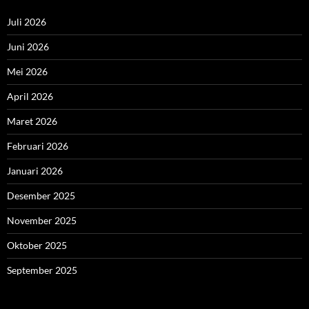
Juli 2026
Juni 2026
Mei 2026
April 2026
Maret 2026
Februari 2026
Januari 2026
Desember 2025
November 2025
Oktober 2025
September 2025