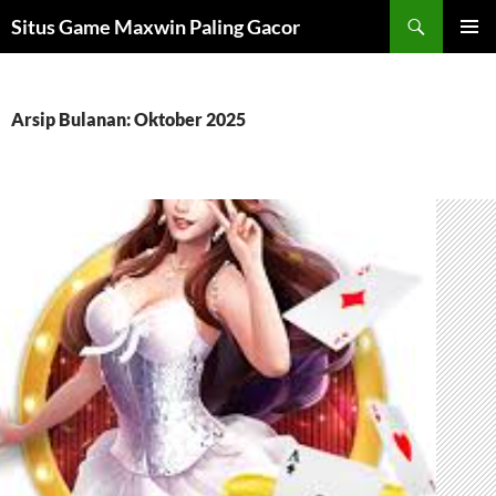
Langsung
Cari
Situs Game Maxwin Paling Gacor
ke
MENU
isi
UTAMA
Arsip Bulanan: Oktober 2025