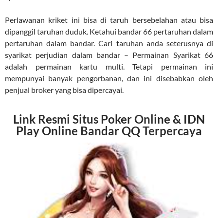
Perlawanan kriket ini bisa di taruh bersebelahan atau bisa
dipanggil taruhan duduk. Ketahui bandar 66 pertaruhan dalam
pertaruhan dalam bandar. Cari taruhan anda seterusnya di
syarikat perjudian dalam bandar – Permainan Syarikat 66
adalah permainan kartu multi. Tetapi permainan ini
mempunyai banyak pengorbanan, dan ini disebabkan oleh
penjual broker yang bisa dipercayai.
Link Resmi Situs Poker Online & IDN
Play Online Bandar QQ Terpercaya