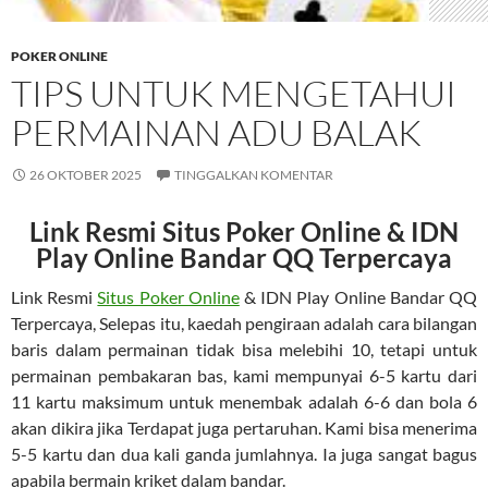
POKER ONLINE
TIPS UNTUK MENGETAHUI
PERMAINAN ADU BALAK
26 OKTOBER 2025
TINGGALKAN KOMENTAR
Link Resmi Situs Poker Online & IDN
Play Online Bandar QQ Terpercaya
Link Resmi
Situs Poker Online
& IDN Play Online Bandar QQ
Terpercaya, Selepas itu, kaedah pengiraan adalah cara bilangan
baris dalam permainan tidak bisa melebihi 10, tetapi untuk
permainan pembakaran bas, kami mempunyai 6-5 kartu dari
11 kartu maksimum untuk menembak adalah 6-6 dan bola 6
akan dikira jika Terdapat juga pertaruhan. Kami bisa menerima
5-5 kartu dan dua kali ganda jumlahnya. Ia juga sangat bagus
apabila bermain kriket dalam bandar.