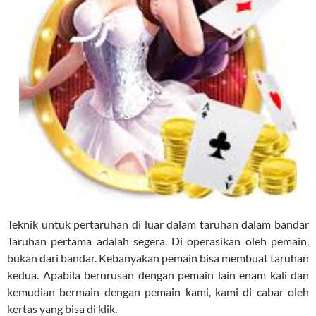
Teknik untuk pertaruhan di luar dalam taruhan dalam bandar
Taruhan pertama adalah segera. Di operasikan oleh pemain,
bukan dari bandar. Kebanyakan pemain bisa membuat taruhan
kedua. Apabila berurusan dengan pemain lain enam kali dan
kemudian bermain dengan pemain kami, kami di cabar oleh
kertas yang bisa di klik.