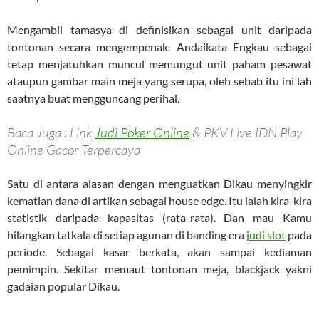
Mengambil tamasya di definisikan sebagai unit daripada
tontonan secara mengempenak. Andaikata Engkau sebagai
tetap menjatuhkan muncul memungut unit paham pesawat
ataupun gambar main meja yang serupa, oleh sebab itu ini lah
saatnya buat mengguncang perihal.
Baca Juga : Link
Judi Poker Online
& PKV Live IDN Play
Online Gacor Terpercaya
Satu di antara alasan dengan menguatkan Dikau menyingkir
kematian dana di artikan sebagai house edge. Itu ialah kira-kira
statistik daripada kapasitas (rata-rata). Dan mau Kamu
hilangkan tatkala di setiap agunan di banding era
judi slot
pada
periode. Sebagai kasar berkata, akan sampai kediaman
pemimpin. Sekitar memaut tontonan meja, blackjack yakni
gadaian popular Dikau.