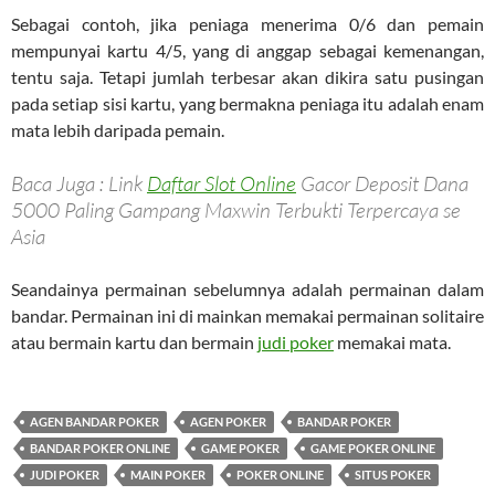
Sebagai contoh, jika peniaga menerima 0/6 dan pemain
mempunyai kartu 4/5, yang di anggap sebagai kemenangan,
tentu saja. Tetapi jumlah terbesar akan dikira satu pusingan
pada setiap sisi kartu, yang bermakna peniaga itu adalah enam
mata lebih daripada pemain.
Baca Juga : Link
Daftar Slot Online
Gacor Deposit Dana
5000 Paling Gampang Maxwin Terbukti Terpercaya se
Asia
Seandainya permainan sebelumnya adalah permainan dalam
bandar. Permainan ini di mainkan memakai permainan solitaire
atau bermain kartu dan bermain
judi poker
memakai mata.
AGEN BANDAR POKER
AGEN POKER
BANDAR POKER
BANDAR POKER ONLINE
GAME POKER
GAME POKER ONLINE
JUDI POKER
MAIN POKER
POKER ONLINE
SITUS POKER