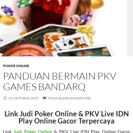
POKER ONLINE
PANDUAN BERMAIN PKV
GAMES BANDARQ
12 OKTOBER 2025
TINGGALKAN KOMENTAR
Link Judi Poker Online & PKV Live IDN
Play Online Gacor Terpercaya
Link
Judi Poker Online
& PKV Live IDN Play Online Gacor