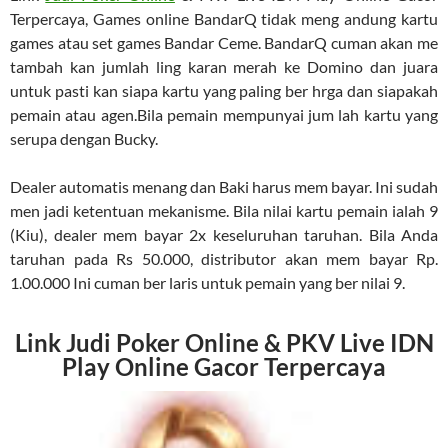
Terpercaya, Games online BandarQ tidak meng andung kartu
games atau set games Bandar Ceme. BandarQ cuman akan me
tambah kan jumlah ling karan merah ke Domino dan juara
untuk pasti kan siapa kartu yang paling ber hrga dan siapakah
pemain atau agen.Bila pemain mempunyai jum lah kartu yang
serupa dengan Bucky.
Dealer automatis menang dan Baki harus mem bayar. Ini sudah
men jadi ketentuan mekanisme. Bila nilai kartu pemain ialah 9
(Kiu), dealer mem bayar 2x keseluruhan taruhan. Bila Anda
taruhan pada Rs 50.000, distributor akan mem bayar Rp.
1.00.000 Ini cuman ber laris untuk pemain yang ber nilai 9.
Link Judi Poker Online & PKV Live IDN
Play Online Gacor Terpercaya