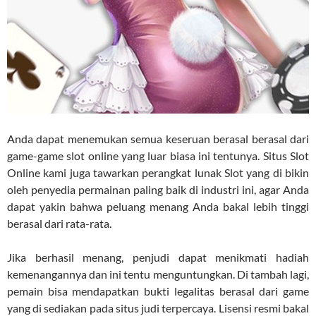
Anda dapat menemukan semua keseruan berasal berasal dari
game-game slot online yang luar biasa ini tentunya. Situs Slot
Online kami juga tawarkan perangkat lunak Slot yang di bikin
oleh penyedia permainan paling baik di industri ini, agar Anda
dapat yakin bahwa peluang menang Anda bakal lebih tinggi
berasal dari rata-rata.
Jika berhasil menang, penjudi dapat menikmati hadiah
kemenangannya dan ini tentu menguntungkan. Di tambah lagi,
pemain bisa mendapatkan bukti legalitas berasal dari game
yang di sediakan pada situs judi terpercaya. Lisensi resmi bakal