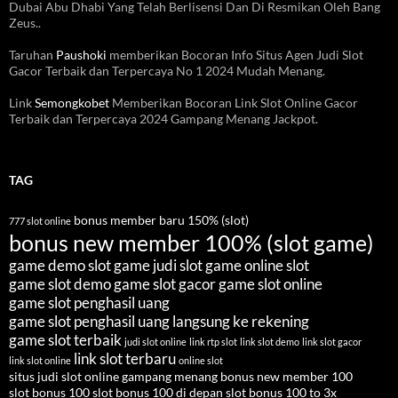
Dubai Abu Dhabi Yang Telah Berlisensi Dan Di Resmikan Oleh Bang
Zeus..
Taruhan
Paushoki
memberikan Bocoran Info Situs Agen Judi Slot
Gacor Terbaik dan Terpercaya No 1 2024 Mudah Menang.
Link
Semongkobet
Memberikan Bocoran Link Slot Online Gacor
Terbaik dan Terpercaya 2024 Gampang Menang Jackpot.
TAG
bonus member baru 150% (slot)
777 slot online
bonus new member 100% (slot game)
game demo slot
game judi slot
game online slot
game slot demo
game slot gacor
game slot online
game slot penghasil uang
game slot penghasil uang langsung ke rekening
game slot terbaik
judi slot online
link rtp slot
link slot demo
link slot gacor
link slot terbaru
link slot online
online slot
situs judi slot online gampang menang bonus new member 100
slot bonus 100
slot bonus 100 di depan
slot bonus 100 to 3x