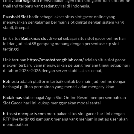
Link
Cakarnaga slot
menyediakan agen toto slot gacor dan slot online
thailand terbaru yang sedang viral di Indonesia.
Paushoki Slot
hadir sebagai akses situs slot gacor online yang
menawarkan pengalaman bermain slot digital dengan sistem yang
stabil, & cepat
Link situs
Badakmas slot
dikenal sebagai situs slot gacor online hari
ini dan judi slot88 gampang menang dengan persentase rtp slot
tertinggi
Link taruhan
https://smashstrengthlab.com/
adalah situs slot gacor
maxwin terbaru yang menawarkan peluang menang tinggi setiap hari
di tahun 2025–2026 dengan server stabil, akses cepat,
Betnesia
adalah platform terbaik untuk bermain judi online dengan
berbagai pilihan permainan yang menarik dan mengasyikkan.
Badakmas slot
sebagai Agen Slot Online Resmi mempersembahkan
Slot Gacor hari ini, cukup menggunakan modal santai
https://roncoparts.com
merupakan situs slot gacor hari ini dengan
RTP live tertinggi gampang menang yang menjamin setiap user akan
mendapatkan