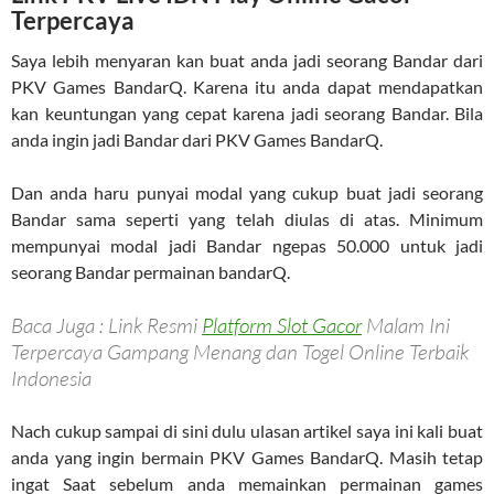
Terpercaya
Saya lebih menyaran kan buat anda jadi seorang Bandar dari
PKV Games BandarQ. Karena itu anda dapat mendapatkan
kan keuntungan yang cepat karena jadi seorang Bandar. Bila
anda ingin jadi Bandar dari PKV Games BandarQ.
Dan anda haru punyai modal yang cukup buat jadi seorang
Bandar sama seperti yang telah diulas di atas. Minimum
mempunyai modal jadi Bandar ngepas 50.000 untuk jadi
seorang Bandar permainan bandarQ.
Baca Juga : Link Resmi
Platform Slot Gacor
Malam Ini
Terpercaya Gampang Menang dan Togel Online Terbaik
Indonesia
Nach cukup sampai di sini dulu ulasan artikel saya ini kali buat
anda yang ingin bermain PKV Games BandarQ. Masih tetap
ingat Saat sebelum anda memainkan permainan games