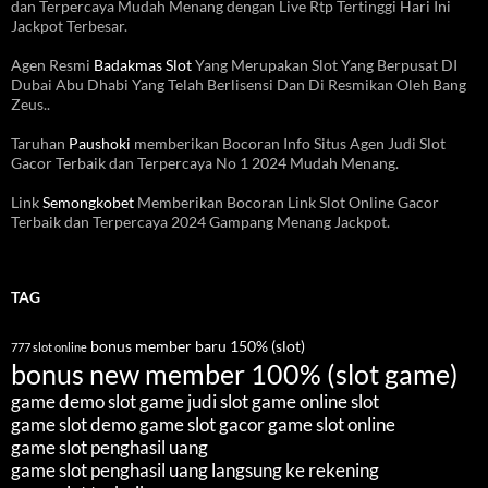
dan Terpercaya Mudah Menang dengan Live Rtp Tertinggi Hari Ini
Jackpot Terbesar.
Agen Resmi
Badakmas Slot
Yang Merupakan Slot Yang Berpusat DI
Dubai Abu Dhabi Yang Telah Berlisensi Dan Di Resmikan Oleh Bang
Zeus..
Taruhan
Paushoki
memberikan Bocoran Info Situs Agen Judi Slot
Gacor Terbaik dan Terpercaya No 1 2024 Mudah Menang.
Link
Semongkobet
Memberikan Bocoran Link Slot Online Gacor
Terbaik dan Terpercaya 2024 Gampang Menang Jackpot.
TAG
bonus member baru 150% (slot)
777 slot online
bonus new member 100% (slot game)
game demo slot
game judi slot
game online slot
game slot demo
game slot gacor
game slot online
game slot penghasil uang
game slot penghasil uang langsung ke rekening