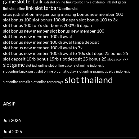
game slot terbaik
judi slot online
link rtp slot
link slot demo
link slot gacor
link slot terbaru
link slot online
online slot
situs judi slot online gampang menang bonus new member 100
slot bonus 100
slot bonus 100 di depan
slot bonus 100 to 3x
slot bonus 100 to 7x
slot bonus 200% di depan
slot bonus new member
slot bonus new member 100
slot bonus new member 100 di awal
slot bonus new member 100 di awal tanpa deposit
slot bonus new member 100 di awal to 7x
slot bonus new member 100 di awal to 10x
slot depo 25 bonus 25
slot deposit 10rb bonus 15rb
slot deposit 25 bonus 25
slot gacor 777
slot game
slot judi online
slot online gacor
slot online indonesia
slot online lapak pusat
slot online pragmatic play
slot online pragmatic play indonesia
slot thailand
slot online terbaik
slot online terpercaya
ARSIP
Juli 2026
Juni 2026