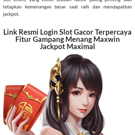
tetapkan kemenangan besar saat raih dan mendapatkan
jackpot.
Link Resmi Login Slot Gacor Terpercaya
Fitur Gampang Menang Maxwin
Jackpot Maximal