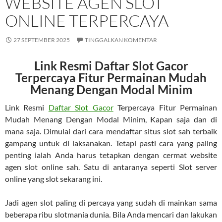
WEBSITE AGEN SLOT
ONLINE TERPERCAYA
27 SEPTEMBER 2025
TINGGALKAN KOMENTAR
Link Resmi Daftar Slot Gacor
Terpercaya Fitur Permainan Mudah
Menang Dengan Modal Minim
Link Resmi
Daftar Slot Gacor
Terpercaya Fitur Permainan
Mudah Menang Dengan Modal Minim, Kapan saja dan di
mana saja. Dimulai dari cara mendaftar situs slot sah terbaik
gampang untuk di laksanakan. Tetapi pasti cara yang paling
penting ialah Anda harus tetapkan dengan cermat website
agen slot online sah. Satu di antaranya seperti Slot server
online yang slot sekarang ini.
Jadi agen slot paling di percaya yang sudah di mainkan sama
beberapa ribu slotmania dunia. Bila Anda mencari dan lakukan