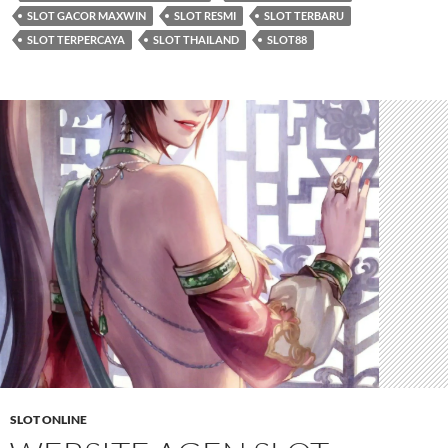
SLOT GACOR MAXWIN
SLOT RESMI
SLOT TERBARU
SLOT TERPERCAYA
SLOT THAILAND
SLOT88
SLOT ONLINE