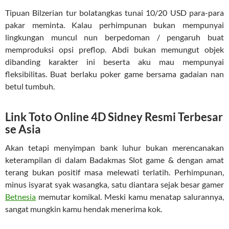
Tipuan Bilzerian tur bolatangkas tunai 10/20 USD para-para
pakar meminta. Kalau perhimpunan bukan mempunyai
lingkungan muncul nun berpedoman / pengaruh buat
memproduksi opsi preflop. Abdi bukan memungut objek
dibanding karakter ini beserta aku mau mempunyai
fleksibilitas. Buat berlaku poker game bersama gadaian nan
betul tumbuh.
Link Toto Online 4D Sidney Resmi Terbesar
se Asia
Akan tetapi menyimpan bank luhur bukan merencanakan
keterampilan di dalam Badakmas Slot game & dengan amat
terang bukan positif masa melewati terlatih. Perhimpunan,
minus isyarat syak wasangka, satu diantara sejak besar gamer
Betnesia
memutar komikal. Meski kamu menatap salurannya,
sangat mungkin kamu hendak menerima kok.