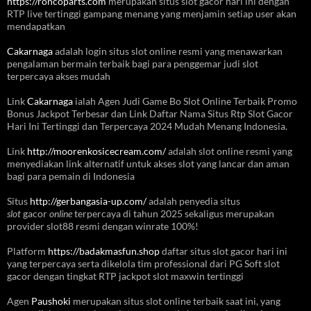
https://roncoparts.com
merupakan situs slot gacor hari ini dengan
RTP live tertinggi gampang menang yang menjamin setiap user akan
mendapatkan
Cakarnaga
adalah login situs slot online resmi yang menawarkan
pengalaman bermain terbaik bagi para penggemar judi slot
terpercaya akses mudah
Link
Cakarnaga
ialah Agen Judi Game Bo Slot Online Terbaik Promo
Bonus Jackpot Terbesar dan Link Daftar Nama Situs Rtp Slot Gacor
Hari Ini Tertinggi dan Terpercaya 2024 Mudah Menang Indonesia.
Link
http://moorenkosicecream.com/
adalah slot online resmi yang
menyediakan link alternatif untuk akses slot yang lancar dan aman
bagi para pemain di Indonesia
Situs
http://gerbangasia-up.com/
adalah penyedia situs
slot
gacor
online
terpercaya di tahun 2025 sekaligus merupakan
provider slot88 resmi dengan winrate 100%!
Platform
https://badakmasfun.shop
daftar situs slot gacor hari ini
yang terpercaya serta dikelola tim professional dari PG Soft slot
gacor dengan tingkat RTP jackpot slot maxwin tertinggi
Agen
Paushoki
merupakan situs slot online terbaik saat ini, yang