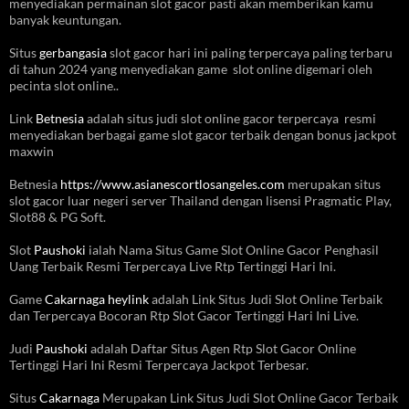
menyediakan permainan slot gacor pasti akan memberikan kamu
banyak keuntungan.
Situs
gerbangasia
slot gacor hari ini paling terpercaya paling terbaru
di tahun 2024 yang menyediakan game slot online digemari oleh
pecinta slot online..
Link
Betnesia
adalah situs judi slot online gacor terpercaya resmi
menyediakan berbagai game slot gacor terbaik dengan bonus jackpot
maxwin
Betnesia
https://www.asianescortlosangeles.com
merupakan situs
slot gacor luar negeri server Thailand dengan lisensi Pragmatic Play,
Slot88 & PG Soft.
Slot
Paushoki
ialah Nama Situs Game Slot Online Gacor Penghasil
Uang Terbaik Resmi Terpercaya Live Rtp Tertinggi Hari Ini.
Game
Cakarnaga heylink
adalah Link Situs Judi Slot Online Terbaik
dan Terpercaya Bocoran Rtp Slot Gacor Tertinggi Hari Ini Live.
Judi
Paushoki
adalah Daftar Situs Agen Rtp Slot Gacor Online
Tertinggi Hari Ini Resmi Terpercaya Jackpot Terbesar.
Situs
Cakarnaga
Merupakan Link Situs Judi Slot Online Gacor Terbaik