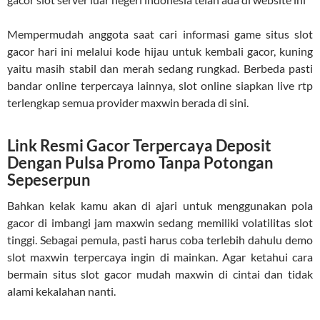
Mempermudah anggota saat cari informasi game situs slot
gacor hari ini melalui kode hijau untuk kembali gacor, kuning
yaitu masih stabil dan merah sedang rungkad. Berbeda pasti
bandar online terpercaya lainnya, slot online siapkan live rtp
terlengkap semua provider maxwin berada di sini.
Link Resmi Gacor Terpercaya Deposit
Dengan Pulsa Promo Tanpa Potongan
Sepeserpun
Bahkan kelak kamu akan di ajari untuk menggunakan pola
gacor di imbangi jam maxwin sedang memiliki volatilitas slot
tinggi. Sebagai pemula, pasti harus coba terlebih dahulu demo
slot maxwin terpercaya ingin di mainkan. Agar ketahui cara
bermain situs slot gacor mudah maxwin di cintai dan tidak
alami kekalahan nanti.