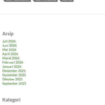
Arsip
Juli 2026
Juni 2026
Mei 2026
April 2026
Maret 2026
Februari 2026
Januari 2026
Desember 2025
November 2025
Oktober 2025
September 2025
Kategori