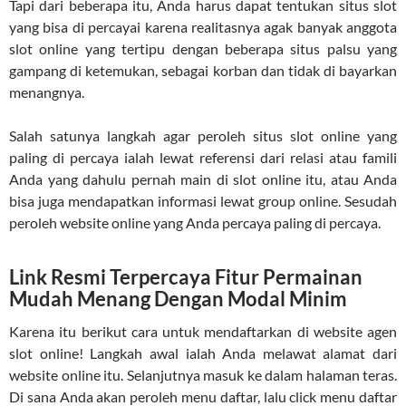
Tapi dari beberapa itu, Anda harus dapat tentukan situs slot
yang bisa di percayai karena realitasnya agak banyak anggota
slot online yang tertipu dengan beberapa situs palsu yang
gampang di ketemukan, sebagai korban dan tidak di bayarkan
menangnya.
Salah satunya langkah agar peroleh situs slot online yang
paling di percaya ialah lewat referensi dari relasi atau famili
Anda yang dahulu pernah main di slot online itu, atau Anda
bisa juga mendapatkan informasi lewat group online. Sesudah
peroleh website online yang Anda percaya paling di percaya.
Link Resmi Terpercaya Fitur Permainan
Mudah Menang Dengan Modal Minim
Karena itu berikut cara untuk mendaftarkan di website agen
slot online! Langkah awal ialah Anda melawat alamat dari
website online itu. Selanjutnya masuk ke dalam halaman teras.
Di sana Anda akan peroleh menu daftar, lalu click menu daftar