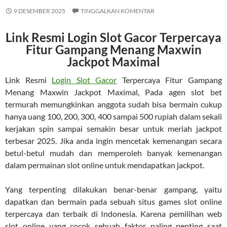
9 DESEMBER 2025
TINGGALKAN KOMENTAR
Link Resmi Login Slot Gacor Terpercaya
Fitur Gampang Menang Maxwin
Jackpot Maximal
Link Resmi
Login Slot Gacor
Terpercaya Fitur Gampang
Menang Maxwin Jackpot Maximal, Pada agen slot bet
termurah memungkinkan anggota sudah bisa bermain cukup
hanya uang 100, 200, 300, 400 sampai 500 rupiah dalam sekali
kerjakan spin sampai semakin besar untuk meriah jackpot
terbesar 2025. Jika anda ingin mencetak kemenangan secara
betul-betul mudah dan memperoleh banyak kemenangan
dalam permainan slot online untuk mendapatkan jackpot.
Yang terpenting dilakukan benar-benar gampang, yaitu
dapatkan dan bermain pada sebuah situs games slot online
terpercaya dan terbaik di Indonesia. Karena pemilihan web
slot online yang cocok sebuah faktor paling penting saat