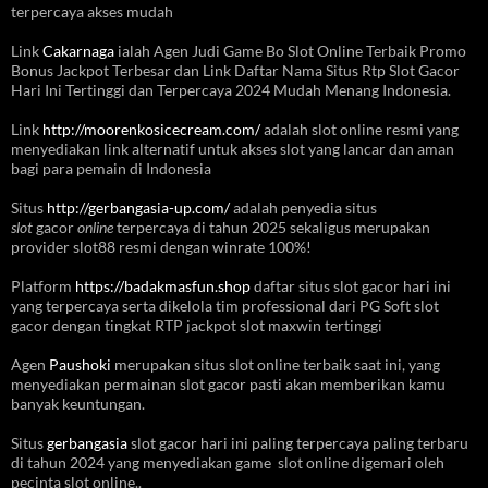
terpercaya akses mudah
Link
Cakarnaga
ialah Agen Judi Game Bo Slot Online Terbaik Promo
Bonus Jackpot Terbesar dan Link Daftar Nama Situs Rtp Slot Gacor
Hari Ini Tertinggi dan Terpercaya 2024 Mudah Menang Indonesia.
Link
http://moorenkosicecream.com/
adalah slot online resmi yang
menyediakan link alternatif untuk akses slot yang lancar dan aman
bagi para pemain di Indonesia
Situs
http://gerbangasia-up.com/
adalah penyedia situs
slot
gacor
online
terpercaya di tahun 2025 sekaligus merupakan
provider slot88 resmi dengan winrate 100%!
Platform
https://badakmasfun.shop
daftar situs slot gacor hari ini
yang terpercaya serta dikelola tim professional dari PG Soft slot
gacor dengan tingkat RTP jackpot slot maxwin tertinggi
Agen
Paushoki
merupakan situs slot online terbaik saat ini, yang
menyediakan permainan slot gacor pasti akan memberikan kamu
banyak keuntungan.
Situs
gerbangasia
slot gacor hari ini paling terpercaya paling terbaru
di tahun 2024 yang menyediakan game slot online digemari oleh
pecinta slot online..