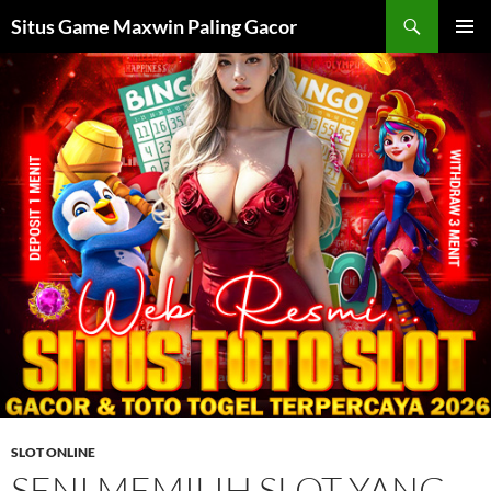
Langsung
Cari
Situs Game Maxwin Paling Gacor
ke
MENU
isi
UTAMA
SLOT ONLINE
SENI MEMILIH SLOT YANG