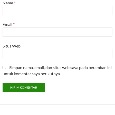
Nama
*
Email
*
Situs Web
Simpan nama, email, dan situs web saya pada peramban ini
untuk komentar saya berikutnya.