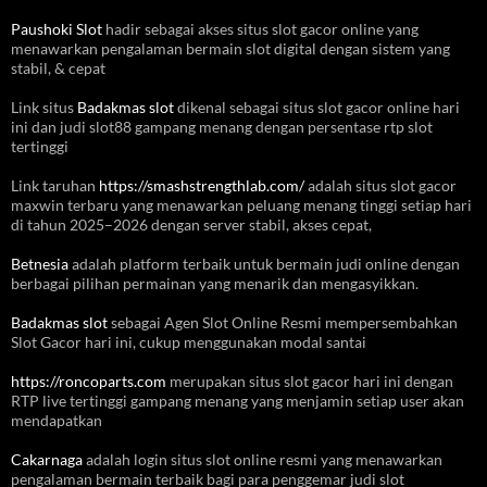
Paushoki Slot
hadir sebagai akses situs slot gacor online yang
menawarkan pengalaman bermain slot digital dengan sistem yang
stabil, & cepat
Link situs
Badakmas slot
dikenal sebagai situs slot gacor online hari
ini dan judi slot88 gampang menang dengan persentase rtp slot
tertinggi
Link taruhan
https://smashstrengthlab.com/
adalah situs slot gacor
maxwin terbaru yang menawarkan peluang menang tinggi setiap hari
di tahun 2025–2026 dengan server stabil, akses cepat,
Betnesia
adalah platform terbaik untuk bermain judi online dengan
berbagai pilihan permainan yang menarik dan mengasyikkan.
Badakmas slot
sebagai Agen Slot Online Resmi mempersembahkan
Slot Gacor hari ini, cukup menggunakan modal santai
https://roncoparts.com
merupakan situs slot gacor hari ini dengan
RTP live tertinggi gampang menang yang menjamin setiap user akan
mendapatkan
Cakarnaga
adalah login situs slot online resmi yang menawarkan
pengalaman bermain terbaik bagi para penggemar judi slot