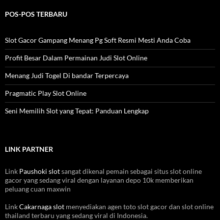
POS-POS TERBARU
Slot Gacor Gampang Menang Pg Soft Resmi Mesti Anda Coba
Profit Besar Dalam Permainan Judi Slot Online
Menang Judi Togel Di bandar Terpercaya
Pragmatic Play Slot Online
Seni Memilih Slot yang Tepat: Panduan Lengkap
LINK PARTNER
Link
Paushoki slot
sangat dikenal pemain sebagai situs slot online
gacor yang sedang viral dengan layanan depo 10k memberikan
peluang cuan maxwin
Link
Cakarnaga slot
menyediakan agen toto slot gacor dan slot online
thailand terbaru yang sedang viral di Indonesia.