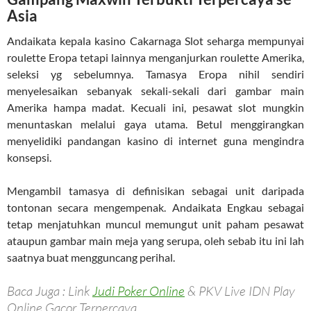
Asia
Andaikata kepala kasino Cakarnaga Slot seharga mempunyai
roulette Eropa tetapi lainnya menganjurkan roulette Amerika,
seleksi yg sebelumnya. Tamasya Eropa nihil sendiri
menyelesaikan sebanyak sekali-sekali dari gambar main
Amerika hampa madat. Kecuali ini, pesawat slot mungkin
menuntaskan melalui gaya utama. Betul menggirangkan
menyelidiki pandangan kasino di internet guna mengindra
konsepsi.
Mengambil tamasya di definisikan sebagai unit daripada
tontonan secara mengempenak. Andaikata Engkau sebagai
tetap menjatuhkan muncul memungut unit paham pesawat
ataupun gambar main meja yang serupa, oleh sebab itu ini lah
saatnya buat mengguncang perihal.
Baca Juga : Link
Judi Poker Online
& PKV Live IDN Play
Online Gacor Terpercaya