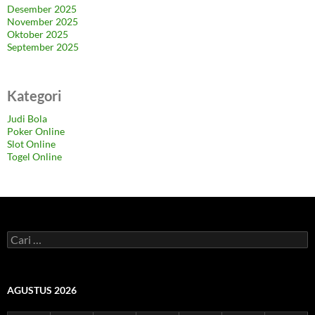
Desember 2025
November 2025
Oktober 2025
September 2025
Kategori
Judi Bola
Poker Online
Slot Online
Togel Online
C
a
r
i
u
AGUSTUS 2026
n
t