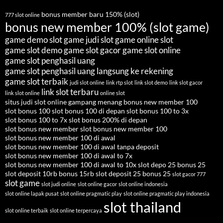
bonus member baru 150% (slot)
777 slot online
bonus new member 100% (slot game)
game demo slot
game judi slot
game online slot
game slot demo
game slot gacor
game slot online
game slot penghasil uang
game slot penghasil uang langsung ke rekening
game slot terbaik
judi slot online
link rtp slot
link slot demo
link slot gacor
link slot terbaru
link slot online
online slot
situs judi slot online gampang menang bonus new member 100
slot bonus 100
slot bonus 100 di depan
slot bonus 100 to 3x
slot bonus 100 to 7x
slot bonus 200% di depan
slot bonus new member
slot bonus new member 100
slot bonus new member 100 di awal
slot bonus new member 100 di awal tanpa deposit
slot bonus new member 100 di awal to 7x
slot bonus new member 100 di awal to 10x
slot depo 25 bonus 25
slot deposit 10rb bonus 15rb
slot deposit 25 bonus 25
slot gacor 777
slot game
slot judi online
slot online gacor
slot online indonesia
slot online lapak pusat
slot online pragmatic play
slot online pragmatic play indonesia
slot thailand
slot online terbaik
slot online terpercaya