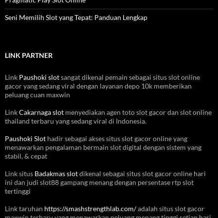
Seni Memilih Slot yang Tepat: Panduan Lengkap
LINK PARTNER
Link
Paushoki slot
sangat dikenal pemain sebagai situs slot online
gacor yang sedang viral dengan layanan depo 10k memberikan
peluang cuan maxwin
Link
Cakarnaga slot
menyediakan agen toto slot gacor dan slot online
thailand terbaru yang sedang viral di Indonesia.
Paushoki Slot
hadir sebagai akses situs slot gacor online yang
menawarkan pengalaman bermain slot digital dengan sistem yang
stabil, & cepat
Link situs
Badakmas slot
dikenal sebagai situs slot gacor online hari
ini dan judi slot88 gampang menang dengan persentase rtp slot
tertinggi
Link taruhan
https://smashstrengthlab.com/
adalah situs slot gacor
maxwin terbaru yang menawarkan peluang menang tinggi setiap hari