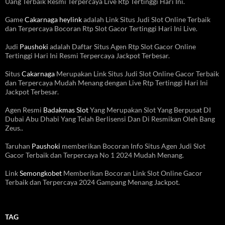
Uang Terbaik Resmi Terpercaya Live Rtp Tertinggi Hari Ini.
Game
Cakarnaga heylink
adalah Link Situs Judi Slot Online Terbaik
dan Terpercaya Bocoran Rtp Slot Gacor Tertinggi Hari Ini Live.
Judi
Paushoki
adalah Daftar Situs Agen Rtp Slot Gacor Online
Tertinggi Hari Ini Resmi Terpercaya Jackpot Terbesar.
Situs
Cakarnaga
Merupakan Link Situs Judi Slot Online Gacor Terbaik
dan Terpercaya Mudah Menang dengan Live Rtp Tertinggi Hari Ini
Jackpot Terbesar.
Agen Resmi
Badakmas Slot
Yang Merupakan Slot Yang Berpusat DI
Dubai Abu Dhabi Yang Telah Berlisensi Dan Di Resmikan Oleh Bang
Zeus..
Taruhan
Paushoki
memberikan Bocoran Info Situs Agen Judi Slot
Gacor Terbaik dan Terpercaya No 1 2024 Mudah Menang.
Link
Semongkobet
Memberikan Bocoran Link Slot Online Gacor
Terbaik dan Terpercaya 2024 Gampang Menang Jackpot.
TAG