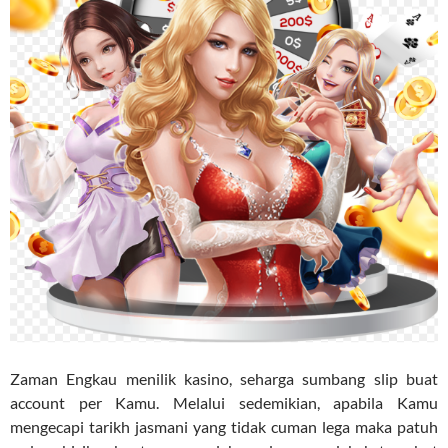
Zaman Engkau menilik kasino, seharga sumbang slip buat
account per Kamu. Melalui sedemikian, apabila Kamu
mengecapi tarikh jasmani yang tidak cuman lega maka patuh