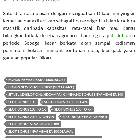
Satu di antara alasan dengan menguatkan Dikau menyingkir
kematian dana di artikan sebagai house edge. Itu ialah kira-kira
statistik daripada kapasitas (rata-rata). Dan mau Kamu
hilangkan tatkala di setiap agunan di banding era
judi slot
pada
periode. Sebagai kasar berkata, akan sampai kediaman
pemimpin. Sekitar memaut tontonan meja, blackjack yakni
gadaian popular Dikau.
BONUS MEMBER BARU 150% (SLOT)
BONUS NEW MEMBER 100% (SLOT GAME)
SITUS JUDI SLOT ONLINE GAMPANG MENANG BONUS NEW MEMBER 100
SLOT BONUS 100
SLOT BONUS 100 DI DEPAN
SLOT BONUS 100 TO 3X
SLOT BONUS 100 TO 7X
SLOT BONUS 200% DI DEPAN
SLOT BONUS NEW MEMBER
SLOT BONUS NEW MEMBER 100
SLOT BONUS NEW MEMBER 100 DI AWAL