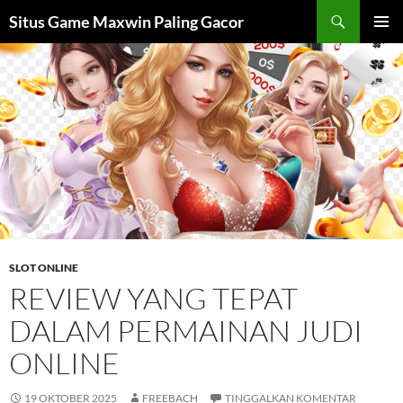
Langsung
Cari
Situs Game Maxwin Paling Gacor
ke
MENU
isi
UTAMA
SLOT ONLINE
REVIEW YANG TEPAT
DALAM PERMAINAN JUDI
ONLINE
19 OKTOBER 2025
FREEBACH
TINGGALKAN KOMENTAR