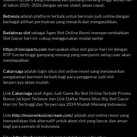
di tahun 2025–2026 dengan server stabil, akses cepat,
Betnesia
adalah platform terbaik untuk bermain judi online dengan
berbagai pilihan permainan yang menarik dan mengasyikkan.
Badakmas slot
sebagai Agen Slot Online Resmi mempersembahkan
Slot Gacor hari ini, cukup menggunakan modal santai
https://roncoparts.com
merupakan situs slot gacor hari ini dengan
RTP live tertinggi gampang menang yang menjamin setiap user akan
mendapatkan
Cakarnaga
adalah login situs slot online resmi yang menawarkan
pengalaman bermain terbaik bagi para penggemar judi slot
terpercaya akses mudah
Link
Cakarnaga
ialah Agen Judi Game Bo Slot Online Terbaik Promo
Bonus Jackpot Terbesar dan Link Daftar Nama Situs Rtp Slot Gacor
Hari Ini Tertinggi dan Terpercaya 2024 Mudah Menang Indonesia.
Link
http://moorenkosicecream.com/
adalah slot online resmi yang
menyediakan link alternatif untuk akses slot yang lancar dan aman
bagi para pemain di Indonesia