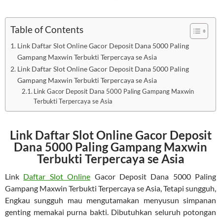
Table of Contents
Link Daftar Slot Online Gacor Deposit Dana 5000 Paling
Gampang Maxwin Terbukti Terpercaya se Asia
Link Daftar Slot Online Gacor Deposit Dana 5000 Paling
Gampang Maxwin Terbukti Terpercaya se Asia
Link Gacor Deposit Dana 5000 Paling Gampang Maxwin
Terbukti Terpercaya se Asia
Link Daftar Slot Online Gacor Deposit
Dana 5000 Paling Gampang Maxwin
Terbukti Terpercaya se Asia
Link
Daftar Slot Online
Gacor Deposit Dana 5000 Paling
Gampang Maxwin Terbukti Terpercaya se Asia, Tetapi sungguh,
Engkau sungguh mau mengutamakan menyusun simpanan
genting memakai purna bakti. Dibutuhkan seluruh potongan