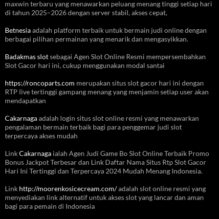
maxwin terbaru yang menawarkan peluang menang tinggi setiap hari
di tahun 2025–2026 dengan server stabil, akses cepat,
Betnesia
adalah platform terbaik untuk bermain judi online dengan
berbagai pilihan permainan yang menarik dan mengasyikkan.
Badakmas slot
sebagai Agen Slot Online Resmi mempersembahkan
Slot Gacor hari ini, cukup menggunakan modal santai
https://roncoparts.com
merupakan situs slot gacor hari ini dengan
RTP live tertinggi gampang menang yang menjamin setiap user akan
mendapatkan
Cakarnaga
adalah login situs slot online resmi yang menawarkan
pengalaman bermain terbaik bagi para penggemar judi slot
terpercaya akses mudah
Link
Cakarnaga
ialah Agen Judi Game Bo Slot Online Terbaik Promo
Bonus Jackpot Terbesar dan Link Daftar Nama Situs Rtp Slot Gacor
Hari Ini Tertinggi dan Terpercaya 2024 Mudah Menang Indonesia.
Link
http://moorenkosicecream.com/
adalah slot online resmi yang
menyediakan link alternatif untuk akses slot yang lancar dan aman
bagi para pemain di Indonesia