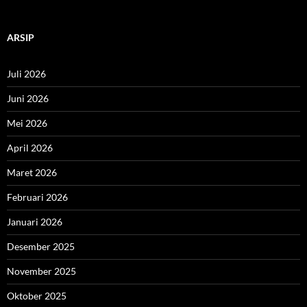
ARSIP
Juli 2026
Juni 2026
Mei 2026
April 2026
Maret 2026
Februari 2026
Januari 2026
Desember 2025
November 2025
Oktober 2025