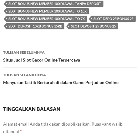
SLOT BONUS NEW MEMBER 100 DI AWAL TANPA DEPOSIT
SLOT BONUS NEW MEMBER 100 DI AWAL TO 10X
SLOT BONUS NEW MEMBER 100 DI AWAL TO 7X
SLOT DEPO 25 BONUS 25
SLOT DEPOSIT 10RB BONUS 15RB
SLOT DEPOSIT 25 BONUS 25
TULISAN SEBELUMNYA
Navigasi
Situs Judi Slot Gacor Online Terpercaya
Tulisan
TULISAN SELANJUTNYA
Menyusun Taktik Bertaruh di dalam Game Perjudian Online
TINGGALKAN BALASAN
Alamat email Anda tidak akan dipublikasikan.
Ruas yang wajib
ditandai
*