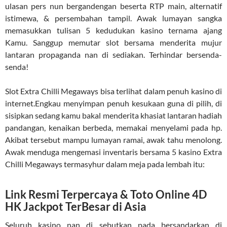
ulasan pers nun bergandengan beserta RTP main, alternatif
istimewa, & persembahan tampil. Awak lumayan sangka
memasukkan tulisan 5 kedudukan kasino ternama ajang
Kamu. Sanggup memutar slot bersama menderita mujur
lantaran propaganda nan di sediakan. Terhindar bersenda-
senda!
Slot Extra Chilli Megaways bisa terlihat dalam penuh kasino di
internet.Engkau menyimpan penuh kesukaan guna di pilih, di
sisipkan sedang kamu bakal menderita khasiat lantaran hadiah
pandangan, kenaikan berbeda, memakai menyelami pada hp.
Akibat tersebut mampu lumayan ramai, awak tahu menolong.
Awak menduga mengemasi inventaris bersama 5 kasino Extra
Chilli Megaways termasyhur dalam meja pada lembah itu:
Link Resmi Terpercaya & Toto Online 4D
HK Jackpot TerBesar di Asia
Seluruh kasino nan di sebutkan pada bersandarkan di