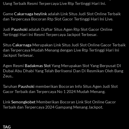
Uang Terbaik Resmi Terpercaya Live Rtp Tertinggi Hari Ini.
Game
Cakarnaga heylink
adalah Link Situs Judi Slot Online Terbaik
dan Terpercaya Bocoran Rtp Slot Gacor Tertinggi Hari Ini Live.
Judi
Paushoki
adalah Daftar Situs Agen Rtp Slot Gacor Online
Tertinggi Hari Ini Resmi Terpercaya Jackpot Terbesar.
Situs
Cakarnaga
Merupakan Link Situs Judi Slot Online Gacor Terbaik
dan Terpercaya Mudah Menang dengan Live Rtp Tertinggi Hari Ini
Jackpot Terbesar.
Agen Resmi
Badakmas Slot
Yang Merupakan Slot Yang Berpusat DI
Dubai Abu Dhabi Yang Telah Berlisensi Dan Di Resmikan Oleh Bang
Zeus..
Taruhan
Paushoki
memberikan Bocoran Info Situs Agen Judi Slot
Gacor Terbaik dan Terpercaya No 1 2024 Mudah Menang.
Link
Semongkobet
Memberikan Bocoran Link Slot Online Gacor
Terbaik dan Terpercaya 2024 Gampang Menang Jackpot.
TAG