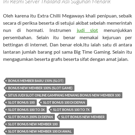
Ini Resmi Server Thailand Asli Suguhan Menarik
Oleh karena itu Extra Chilli Megaways khali penipuan, sebaik
secara di periksa beserta di setujui akibat sebelah memerintah
nun di hormati. Instrumen
judi slot
menunjukkan
persembahan. Selain itu benar memakai kejuruan per
bettingan di internet. Dan benar elok.Itu ialah satu di antara
lantaran jumlah barang pol sama Big Time Gaming. Selain itu
mengagumkan beserta grafis beserta sifat dengan amat jalan.
BONUS MEMBER BARU 150% (SLOT)
BONUS NEW MEMBER 100% (SLOT GAME)
SITUS JUDI SLOT ONLINE GAMPANG MENANG BONUS NEW MEMBER 100
SLOT BONUS 100
SLOT BONUS 100 DI DEPAN
SLOT BONUS 100 TO 3X
SLOT BONUS 100 TO 7X
SLOT BONUS 200% DI DEPAN
SLOT BONUS NEW MEMBER
SLOT BONUS NEW MEMBER 100
SLOT BONUS NEW MEMBER 100 DI AWAL