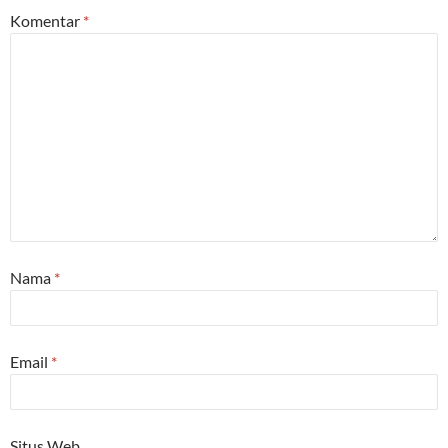
Komentar
*
Nama
*
Email
*
Situs Web