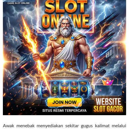
Awak menebak menyediakan sekitar gugus kalimat melalui