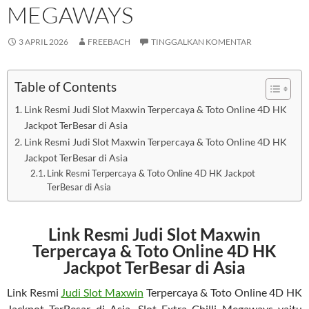
MEGAWAYS
3 APRIL 2026
FREEBACH
TINGGALKAN KOMENTAR
Table of Contents
Link Resmi Judi Slot Maxwin Terpercaya & Toto Online 4D HK
Jackpot TerBesar di Asia
Link Resmi Judi Slot Maxwin Terpercaya & Toto Online 4D HK
Jackpot TerBesar di Asia
Link Resmi Terpercaya & Toto Online 4D HK Jackpot
TerBesar di Asia
Link Resmi Judi Slot Maxwin
Terpercaya & Toto Online 4D HK
Jackpot TerBesar di Asia
Link Resmi
Judi Slot Maxwin
Terpercaya & Toto Online 4D HK
Jackpot TerBesar di Asia, Slot Extra Chilli Megaways yaitu