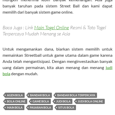
banyak taruhan pada sistem Street Ball dan kami dapat
memilih dari banyak sistem game online.
Baca Juga : Link
Main Togel Online
Resmi & Toto Togel
Terpercaya Mudah Menang se Asia
Untuk mengamankan dana, biarkan sistem memilih untuk
memainkan Streetball untuk game utama dalam game karena
Anda telah mengantisipasi. Dengan menginvestasikan banyak
uang dalam permainan, kita akan menang dan menang
judi
bola
dengan mudah.
AGEN BOLA
BANDAR BOLA
BANDAR BOLA TERPERCAYA
BOLA ONLINE
GAME BOLA
JUDI BOLA
JUDI BOLA ONLINE
MAIN BOLA
PASARAN BOLA
SITUS BOLA