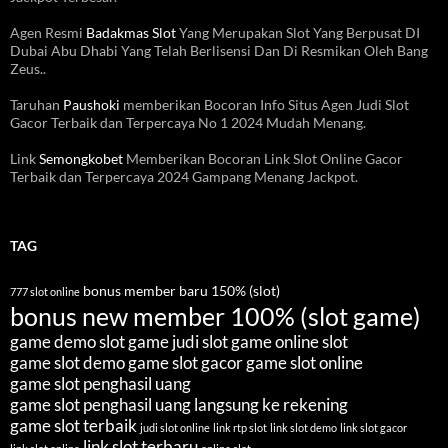
Agen Resmi
Badakmas Slot
Yang Merupakan Slot Yang Berpusat DI
Dubai Abu Dhabi Yang Telah Berlisensi Dan Di Resmikan Oleh Bang
Zeus..
Taruhan
Paushoki
memberikan Bocoran Info Situs Agen Judi Slot
Gacor Terbaik dan Terpercaya No 1 2024 Mudah Menang.
Link
Semongkobet
Memberikan Bocoran Link Slot Online Gacor
Terbaik dan Terpercaya 2024 Gampang Menang Jackpot.
TAG
bonus member baru 150% (slot)
777 slot online
bonus new member 100% (slot game)
game demo slot
game judi slot
game online slot
game slot demo
game slot gacor
game slot online
game slot penghasil uang
game slot penghasil uang langsung ke rekening
game slot terbaik
judi slot online
link rtp slot
link slot demo
link slot gacor
link slot terbaru