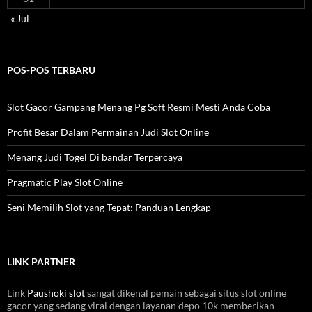
« Jul
POS-POS TERBARU
Slot Gacor Gampang Menang Pg Soft Resmi Mesti Anda Coba
Profit Besar Dalam Permainan Judi Slot Online
Menang Judi Togel Di bandar Terpercaya
Pragmatic Play Slot Online
Seni Memilih Slot yang Tepat: Panduan Lengkap
LINK PARTNER
Link
Paushoki slot
sangat dikenal pemain sebagai situs slot online
gacor yang sedang viral dengan layanan depo 10k memberikan