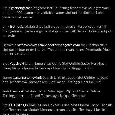
Situs
gerbangasia
slot gacor hari ini paling terpercaya paling terbaru
di tahun 2024 yang menyediakan game slot online digemari oleh
pecinta slot online..
Link
Betnesia
adalah situs judi slot online gacor terpercaya resmi
menyediakan berbagai game slot gacor terbaik dengan bonus jackpot
maxwin
Betnesia
https://www.asianescortlosangeles.com
merupakan situs
slot gacor luar negeri server Thailand dengan lisensi Pragmatic Play,
Slot88 & PG Soft.
Slot
Paushoki
ialah Nama Situs Game Slot Online Gacor Penghasil
Uang Terbaik Resmi Terpercaya Live Rtp Tertinggi Hari Ini.
Game
Cakarnaga heylink
adalah Link Situs Judi Slot Online Terbaik
dan Terpercaya Bocoran Rtp Slot Gacor Tertinggi Hari Ini Live.
Judi
Paushoki
adalah Daftar Situs Agen Rtp Slot Gacor Online
Tertinggi Hari Ini Resmi Terpercaya Jackpot Terbesar.
Situs
Cakarnaga
Merupakan Link Situs Judi Slot Online Gacor Terbaik
dan Terpercaya Mudah Menang dengan Live Rtp Tertinggi Hari Ini
Jackpot Terbesar.