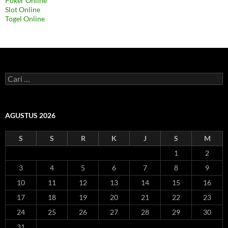
Poker Online
Slot Online
Togel Online
C
a
r
i
u
AGUSTUS 2026
n
t
S
S
R
K
J
S
M
u
k
1
2
:
3
4
5
6
7
8
9
10
11
12
13
14
15
16
17
18
19
20
21
22
23
24
25
26
27
28
29
30
31