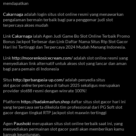
mendapatkan
Cakarnaga
adalah login situs slot online resmi yang menawarkan
pengalaman bermain terbaik bagi para penggemar judi slot
terpercaya akses mudah
Link
Cakarnaga
ialah Agen Judi Game Bo Slot Online Terbaik Promo
Bonus Jackpot Terbesar dan Link Daftar Nama Situs Rtp Slot Gacor
Hari Ini Tertinggi dan Terpercaya 2024 Mudah Menang Indonesia.
Link
http://moorenkosicecream.com/
adalah slot online resmi yang
menyediakan link alternatif untuk akses slot yang lancar dan aman
bagi para pemain di Indonesia
Situs
http://gerbangasia-up.com/
adalah penyedia situs
slot
gacor
online
terpercaya di tahun 2025 sekaligus merupakan
provider slot88 resmi dengan winrate 100%!
Platform
https://badakmasfun.shop
daftar situs slot gacor hari ini
yang terpercaya serta dikelola tim professional dari PG Soft slot
gacor dengan tingkat RTP jackpot slot maxwin tertinggi
Agen
Paushoki
merupakan situs slot online terbaik saat ini, yang
menyediakan permainan slot gacor pasti akan memberikan kamu
banyak keuntungan.