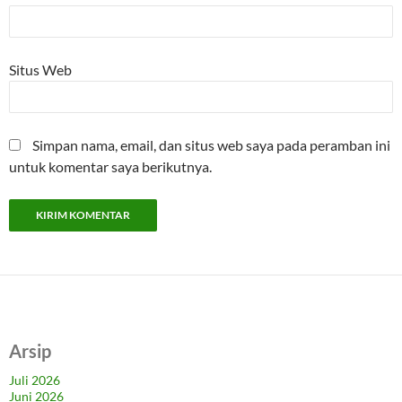
Situs Web
Simpan nama, email, dan situs web saya pada peramban ini
untuk komentar saya berikutnya.
Arsip
Juli 2026
Juni 2026