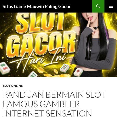
Langsung
Cari
Situs Game Maxwin Paling Gacor
ke
MENU
isi
UTAMA
SLOT ONLINE
PANDUAN BERMAIN SLOT
FAMOUS GAMBLER
INTERNET SENSATION