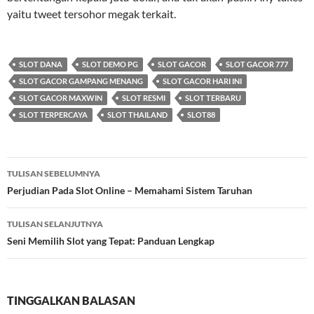
yaitu tweet tersohor megak terkait.
SLOT DANA
SLOT DEMO PG
SLOT GACOR
SLOT GACOR 777
SLOT GACOR GAMPANG MENANG
SLOT GACOR HARI INI
SLOT GACOR MAXWIN
SLOT RESMI
SLOT TERBARU
SLOT TERPERCAYA
SLOT THAILAND
SLOT88
TULISAN SEBELUMNYA
Navigasi
Perjudian Pada Slot Online – Memahami Sistem Taruhan
Tulisan
TULISAN SELANJUTNYA
Seni Memilih Slot yang Tepat: Panduan Lengkap
TINGGALKAN BALASAN