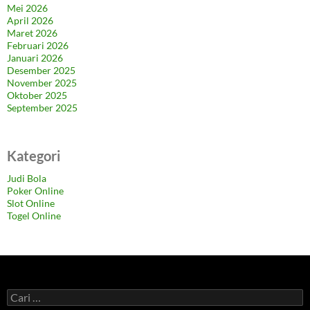
Mei 2026
April 2026
Maret 2026
Februari 2026
Januari 2026
Desember 2025
November 2025
Oktober 2025
September 2025
Kategori
Judi Bola
Poker Online
Slot Online
Togel Online
C
a