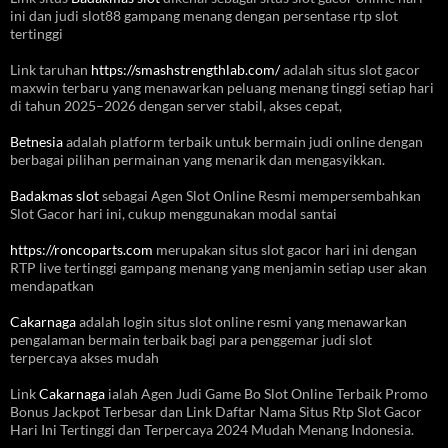
ini dan judi slot88 gampang menang dengan persentase rtp slot
tertinggi
Link taruhan
https://smashstrengthlab.com/
adalah situs slot gacor
maxwin terbaru yang menawarkan peluang menang tinggi setiap hari
di tahun 2025–2026 dengan server stabil, akses cepat,
Betnesia
adalah platform terbaik untuk bermain judi online dengan
berbagai pilihan permainan yang menarik dan mengasyikkan.
Badakmas slot
sebagai Agen Slot Online Resmi mempersembahkan
Slot Gacor hari ini, cukup menggunakan modal santai
https://roncoparts.com
merupakan situs slot gacor hari ini dengan
RTP live tertinggi gampang menang yang menjamin setiap user akan
mendapatkan
Cakarnaga
adalah login situs slot online resmi yang menawarkan
pengalaman bermain terbaik bagi para penggemar judi slot
terpercaya akses mudah
Link
Cakarnaga
ialah Agen Judi Game Bo Slot Online Terbaik Promo
Bonus Jackpot Terbesar dan Link Daftar Nama Situs Rtp Slot Gacor
Hari Ini Tertinggi dan Terpercaya 2024 Mudah Menang Indonesia.