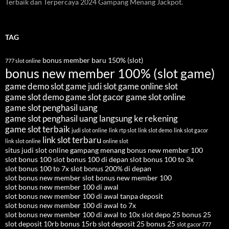
Terbaik dan Terpercaya 2024 Gampang Menang Jackpot.
TAG
bonus member baru 150% (slot)
777 slot online
bonus new member 100% (slot game)
game demo slot
game judi slot
game online slot
game slot demo
game slot gacor
game slot online
game slot penghasil uang
game slot penghasil uang langsung ke rekening
game slot terbaik
judi slot online
link rtp slot
link slot demo
link slot gacor
link slot terbaru
link slot online
online slot
situs judi slot online gampang menang bonus new member 100
slot bonus 100
slot bonus 100 di depan
slot bonus 100 to 3x
slot bonus 100 to 7x
slot bonus 200% di depan
slot bonus new member
slot bonus new member 100
slot bonus new member 100 di awal
slot bonus new member 100 di awal tanpa deposit
slot bonus new member 100 di awal to 7x
slot bonus new member 100 di awal to 10x
slot depo 25 bonus 25
slot deposit 10rb bonus 15rb
slot deposit 25 bonus 25
slot gacor 777