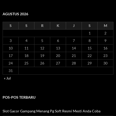
r
i
u
AGUSTUS 2026
n
t
S
S
R
K
J
S
M
u
k
1
2
:
3
4
5
6
7
8
9
10
11
12
13
14
15
16
17
18
19
20
21
22
23
24
25
26
27
28
29
30
31
« Jul
POS-POS TERBARU
Slot Gacor Gampang Menang Pg Soft Resmi Mesti Anda Coba