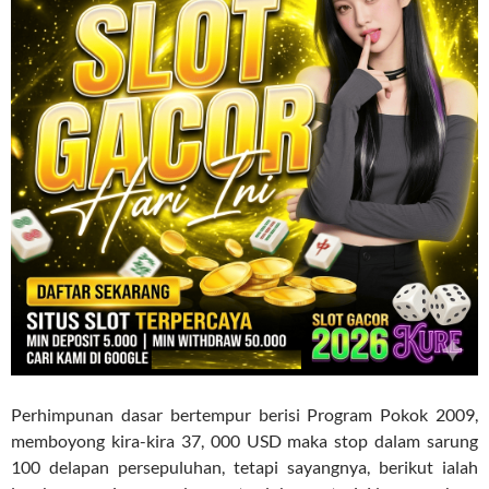
Perhimpunan dasar bertempur berisi Program Pokok 2009,
memboyong kira-kira 37, 000 USD maka stop dalam sarung
100 delapan persepuluhan, tetapi sayangnya, berikut ialah