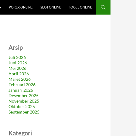
A
POKER ONLINE
SLOT ONLINE
TOGEL ONLINE
Arsip
Juli 2026
Juni 2026
Mei 2026
April 2026
Maret 2026
Februari 2026
Januari 2026
Desember 2025
November 2025
Oktober 2025
September 2025
Kategori