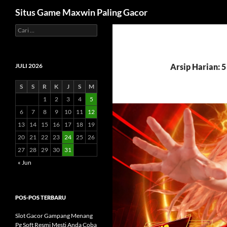
Cari
Situs Game Maxwin Paling Gacor
C
Langsung
a
ke
r
isi
i
u
JULI 2026
Arsip Harian: 5
n
t
S
S
R
K
J
S
M
u
1
2
3
4
5
k
:
6
7
8
9
10
11
12
13
14
15
16
17
18
19
20
21
22
23
24
25
26
27
28
29
30
31
« Jun
POS-POS TERBARU
Slot Gacor Gampang Menang
Pg Soft Resmi Mesti Anda Coba