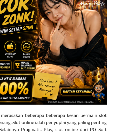
n merasakan beberapa beberapa kesan bermain slot
ang, Slot online ialah penyuplai yang paling penting
Selainnya Pragmatic Play, slot online dari PG Soft