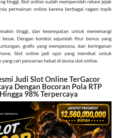
ng tinggi. Slot online sudah memperoleh rekam jejak
unia permainan online karena berbagai ragam topik
emakin tinggi, dan kesempatan untuk memenangi
if besar. Dengan kombsi sejumlah fitur bonus yang
ntungan, grafis yang mempesona, dan keringanan
hone, Slot online jadi opsi yang memikat untuk
yang cari pencarian hebat di dunia slot online.
esmi Judi Slot Online TerGacor
caya Dengan Bocoran Pola RTP
Hingga 98% Terpercaya