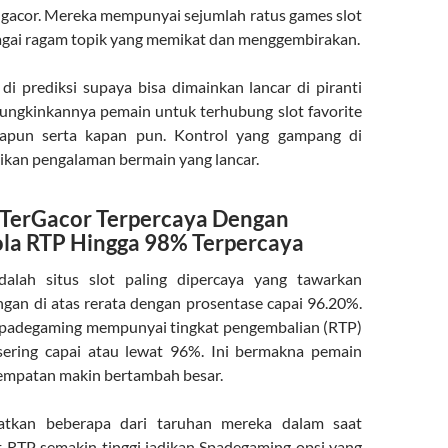
 gacor. Mereka mempunyai sejumlah ratus games slot
agai ragam topik yang memikat dan menggembirakan.
i prediksi supaya bisa dimainkan lancar di piranti
ungkinkannya pemain untuk terhubung slot favorite
apun serta kapan pun. Kontrol yang gampang di
kan pengalaman bermain yang lancar.
 TerGacor Terpercaya Dengan
la RTP Hingga 98% Terpercaya
alah situs slot paling dipercaya yang tawarkan
gan di atas rerata dengan prosentase capai 96.20%.
padegaming mempunyai tingkat pengembalian (RTP)
 sering capai atau lewat 96%. Ini bermakna pemain
mpatan makin bertambah besar.
tkan beberapa dari taruhan mereka dalam saat
t RTP semakin tinggi jadikan Spadegaming opsi yang