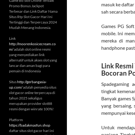
Game Bo Slot Online Terbaik
masuk ke daftar
Promo Bonus Jackpot
sah secara berb
Terbesar dan Link Daftar Nama
Situs Rtp Slot Gacor Hari Ini
Tertinggi dan Terpercaya 2024
Games PG Soft d
Mudah Menang Indonesia.
mobile. Ini mem
Link
mereka di man
http://moorenkosicecream.co
handphone pasti
m/
adalah slot online resmi
yang menyediakan link
alternatif untuk akses slot yang
Link Resmi
lancar dan aman bagi para
pemain di Indonesia
Bocoran Po
Situs
http://gerbangasia-
Spadegaming ad
up.com/
adalah penyedia situs
tingkat kemenan
slot
gacor
online
terpercaya di
Banyak games S
tahun 2025 sekaligus
merupakan provider slot88
yang bersaing,
resmi dengan winrate 100%!
mempunyai kese
Platform
https://badakmasfun.shop
Untuk mendapa
daftar situs slot gacor hari ini
panjang. Tingka