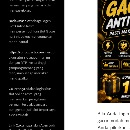
permainan yang menarik dan
mengasyikkan.
Badakmas slot
sebagai Agen
Slot Online Resmi
mempersembahkan Slot Gacor
hari ini, cukup menggunakan
modal santai
https://roncoparts.com
merup
akan situs slot gacor hari ini
dengan RTP live tertinggi
gampang menang yang
menjamin setiap user akan
mendapatkan
Cakarnaga
adalah login situs
slot online resmi yang
menawarkan pengalaman
bermain terbaik bagi para
penggemar judi slot terpercaya
Bila Anda ingi
akses mudah
gacor mudah men
Link
Cakarnaga
ialah Agen Judi
Anda pikirkan. 