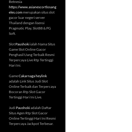
Betnesia
https://www.asianescortlosang
eles.com
merupakan situs slot
gacor luar negeri server
Thailand dengan lisensi
Pragmatic Play, Slot88 & PG
Soft.
Slot
Paushoki
ialah Nama Situs
Game Slot Online Gacor
Penghasil Uang Terbaik Resmi
Terpercaya Live Rtp Tertinggi
Hari Ini.
Game
Cakarnaga heylink
adalah Link Situs Judi Slot
Online Terbaik dan Terpercaya
Bocoran Rtp Slot Gacor
Tertinggi Hari Ini Live.
Judi
Paushoki
adalah Daftar
Situs Agen Rtp Slot Gacor
Online Tertinggi Hari Ini Resmi
Terpercaya Jackpot Terbesar.