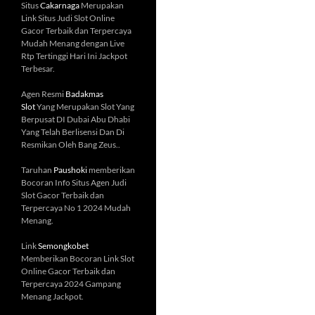
Situs
Cakarnaga
Merupakan
Link Situs Judi Slot Online
Gacor Terbaik dan Terpercaya
Mudah Menang dengan Live
Rtp Tertinggi Hari Ini Jackpot
Terbesar.
Agen Resmi
Badakmas
Slot
Yang Merupakan Slot Yang
Berpusat DI Dubai Abu Dhabi
Yang Telah Berlisensi Dan Di
Resmikan Oleh Bang Zeus..
Taruhan
Paushoki
memberikan
Bocoran Info Situs Agen Judi
Slot Gacor Terbaik dan
Terpercaya No 1 2024 Mudah
Menang.
Link
Semongkobet
Memberikan Bocoran Link Slot
Online Gacor Terbaik dan
Terpercaya 2024 Gampang
Menang Jackpot.