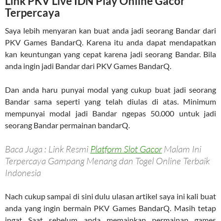
Link PKV Live IDN Play Online Gacor
Terpercaya
Saya lebih menyaran kan buat anda jadi seorang Bandar dari
PKV Games BandarQ. Karena itu anda dapat mendapatkan
kan keuntungan yang cepat karena jadi seorang Bandar. Bila
anda ingin jadi Bandar dari PKV Games BandarQ.
Dan anda haru punyai modal yang cukup buat jadi seorang
Bandar sama seperti yang telah diulas di atas. Minimum
mempunyai modal jadi Bandar ngepas 50.000 untuk jadi
seorang Bandar permainan bandarQ.
Baca Juga : Link Resmi
Platform Slot Gacor
Malam Ini
Terpercaya Gampang Menang dan Togel Online Terbaik
Indonesia
Nach cukup sampai di sini dulu ulasan artikel saya ini kali buat
anda yang ingin bermain PKV Games BandarQ. Masih tetap
ingat Saat sebelum anda memainkan permainan games