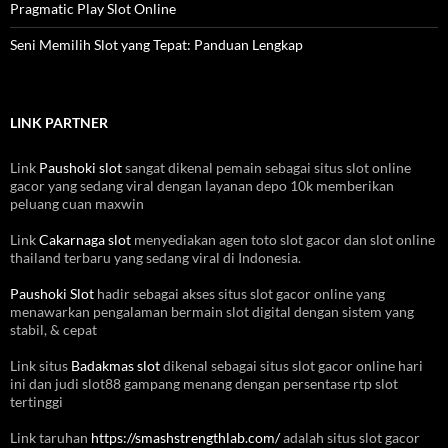
Pragmatic Play Slot Online
Seni Memilih Slot yang Tepat: Panduan Lengkap
LINK PARTNER
Link
Paushoki slot
sangat dikenal pemain sebagai situs slot online
gacor yang sedang viral dengan layanan depo 10k memberikan
peluang cuan maxwin
Link
Cakarnaga slot
menyediakan agen toto slot gacor dan slot online
thailand terbaru yang sedang viral di Indonesia.
Paushoki Slot
hadir sebagai akses situs slot gacor online yang
menawarkan pengalaman bermain slot digital dengan sistem yang
stabil, & cepat
Link situs
Badakmas slot
dikenal sebagai situs slot gacor online hari
ini dan judi slot88 gampang menang dengan persentase rtp slot
tertinggi
Link taruhan
https://smashstrengthlab.com/
adalah situs slot gacor