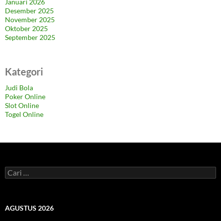
Januari 2026
Desember 2025
November 2025
Oktober 2025
September 2025
Kategori
Judi Bola
Poker Online
Slot Online
Togel Online
C
a
r
i
u
AGUSTUS 2026
n