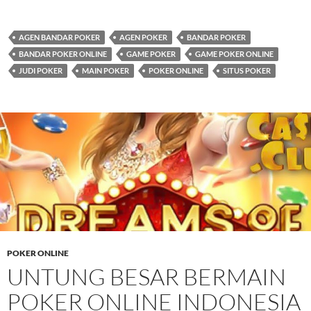
AGEN BANDAR POKER
AGEN POKER
BANDAR POKER
BANDAR POKER ONLINE
GAME POKER
GAME POKER ONLINE
JUDI POKER
MAIN POKER
POKER ONLINE
SITUS POKER
POKER ONLINE
UNTUNG BESAR BERMAIN
POKER ONLINE INDONESIA