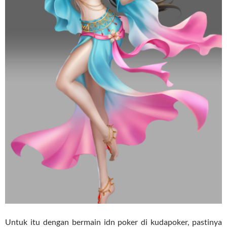
Untuk itu dengan bermain idn poker di kudapoker, pastinya