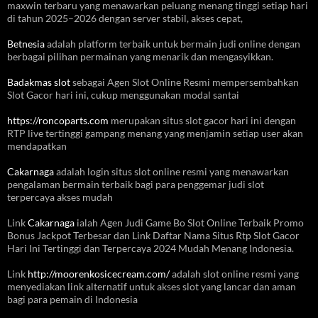
maxwin terbaru yang menawarkan peluang menang tinggi setiap hari
di tahun 2025–2026 dengan server stabil, akses cepat,
Betnesia
adalah platform terbaik untuk bermain judi online dengan
berbagai pilihan permainan yang menarik dan mengasyikkan.
Badakmas slot
sebagai Agen Slot Online Resmi mempersembahkan
Slot Gacor hari ini, cukup menggunakan modal santai
https://roncoparts.com
merupakan situs slot gacor hari ini dengan
RTP live tertinggi gampang menang yang menjamin setiap user akan
mendapatkan
Cakarnaga
adalah login situs slot online resmi yang menawarkan
pengalaman bermain terbaik bagi para penggemar judi slot
terpercaya akses mudah
Link
Cakarnaga
ialah Agen Judi Game Bo Slot Online Terbaik Promo
Bonus Jackpot Terbesar dan Link Daftar Nama Situs Rtp Slot Gacor
Hari Ini Tertinggi dan Terpercaya 2024 Mudah Menang Indonesia.
Link
http://moorenkosicecream.com/
adalah slot online resmi yang
menyediakan link alternatif untuk akses slot yang lancar dan aman
bagi para pemain di Indonesia