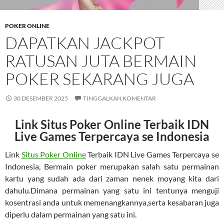
POKER ONLINE
DAPATKAN JACKPOT
RATUSAN JUTA BERMAIN
POKER SEKARANG JUGA
30 DESEMBER 2025
TINGGALKAN KOMENTAR
Link Situs Poker Online Terbaik IDN
Live Games Terpercaya se Indonesia
Link
Situs Poker Online
Terbaik IDN Live Games Terpercaya se
Indonesia, Bermain poker merupakan salah satu permainan
kartu yang sudah ada dari zaman nenek moyang kita dari
dahulu.Dimana permainan yang satu ini tentunya menguji
kosentrasi anda untuk memenangkannya,serta kesabaran juga
diperlu dalam permainan yang satu ini.