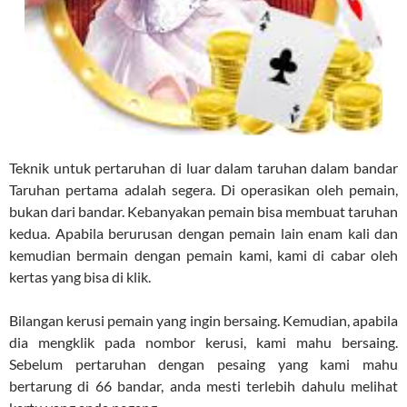
Teknik untuk pertaruhan di luar dalam taruhan dalam bandar
Taruhan pertama adalah segera. Di operasikan oleh pemain,
bukan dari bandar. Kebanyakan pemain bisa membuat taruhan
kedua. Apabila berurusan dengan pemain lain enam kali dan
kemudian bermain dengan pemain kami, kami di cabar oleh
kertas yang bisa di klik.
Bilangan kerusi pemain yang ingin bersaing. Kemudian, apabila
dia mengklik pada nombor kerusi, kami mahu bersaing.
Sebelum pertaruhan dengan pesaing yang kami mahu
bertarung di 66 bandar, anda mesti terlebih dahulu melihat