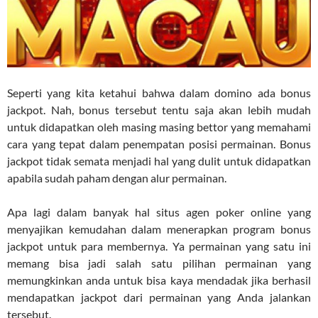
Seperti yang kita ketahui bahwa dalam domino ada bonus
jackpot. Nah, bonus tersebut tentu saja akan lebih mudah
untuk didapatkan oleh masing masing bettor yang memahami
cara yang tepat dalam penempatan posisi permainan. Bonus
jackpot tidak semata menjadi hal yang dulit untuk didapatkan
apabila sudah paham dengan alur permainan.
Apa lagi dalam banyak hal situs agen poker online yang
menyajikan kemudahan dalam menerapkan program bonus
jackpot untuk para membernya. Ya permainan yang satu ini
memang bisa jadi salah satu pilihan permainan yang
memungkinkan anda untuk bisa kaya mendadak jika berhasil
mendapatkan jackpot dari permainan yang Anda jalankan
tersebut.