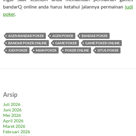
bandarQ online anda harus ketahui jalannya permainan
judi
poker
.
AGEN BANDAR POKER
AGEN POKER
BANDAR POKER
BANDAR POKER ONLINE
GAME POKER
GAME POKER ONLINE
JUDI POKER
MAIN POKER
POKER ONLINE
SITUS POKER
Arsip
Juli 2026
Juni 2026
Mei 2026
April 2026
Maret 2026
Februari 2026