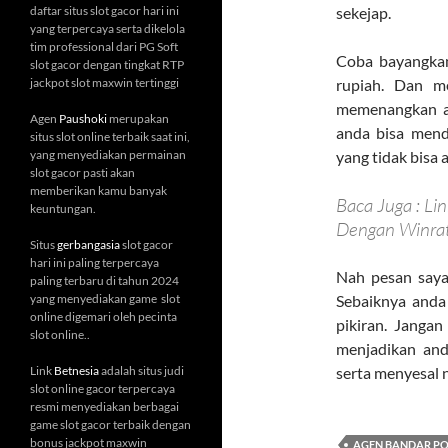
daftar situs slot gacor hari ini
sekejap.
yang terpercaya serta dikelola
tim professional dari PG Soft
Coba bayangkan
slot gacor dengan tingkat RTP
jackpot slot maxwin tertinggi
rupiah. Dan m
memenangkan an
Agen
Paushoki
merupakan
anda bisa mend
situs slot online terbaik saat ini,
yang menyediakan permainan
yang tidak bisa 
slot gacor pasti akan
memberikan kamu banyak
Baca Juga : Li
keuntungan.
Dengan Winrat
Situs
gerbangasia
slot gacor
hari ini paling terpercaya
Nah pesan saya
paling terbaru di tahun 2024
yang menyediakan game slot
Sebaiknya anda
online digemari oleh pecinta
pikiran. Janga
slot online..
menjadikan an
Link
Betnesia
adalah situs judi
serta menyesal 
slot online gacor terpercaya
resmi menyediakan berbagai
game slot gacor terbaik dengan
bonus jackpot maxwin
AGEN BANDAR P