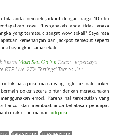
 bila anda membeli jackpot dengan harga 10 ribu
endapatkan royal flush,apakah anda tidak angka
gka yang termasuk sangat wow sekali? Saya rasa
apatkan kemenangan dari jackpot tersebut seperti
anda bayangkan sama sekali.
nk Resmi
Main Slot Online
Gacor Terpercaya
e RTP Live 97% Tertinggi Terpopuler
 untuk para pokermania yang ingin bermain poker.
 bermain poker secara pintar dengan menggunakan
n menggunakan emosi. Karena hal tersebutlah yang
da hancur dan membuat anda kehabisan pendapat
nanti di akhir permainan
judi poker
.
OKER
AGEN POKER
BANDAR POKER