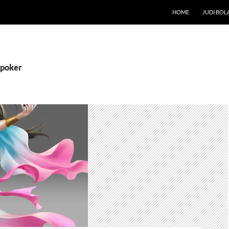
HOME
JUDI BOL
s poker