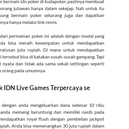
n bermain idn poker di kudapoker, pastinya membuat
eorang jutawan hanya dalam sekejap. Nah untuk itu
gsung bermain poker sekarang juga dan dapatkan
nya hanya melalui link resmi.
 dari permainan poker ini adalah dengan modal yang
anda bisa meraih kesempatan untuk mendapatkan
 ratusan juta rupiah. Di mana untuk mendapatkan
i tersebut bisa di katakan susah-susah gampang. Tapi
t nyata dan tidak ada sama sekali settingan seperti
an orang pada umumnya.
ik IDN Live Games Terpercaya se
 dengan anda mengeluarkan dana sebesar 10 ribu
la anda memang beruntung dan memiliki nasib pada
 mendapatkan royal flush dengan pembelian jackpot
upiah. Anda bisa memenangkan 30 juta rupiah dalam