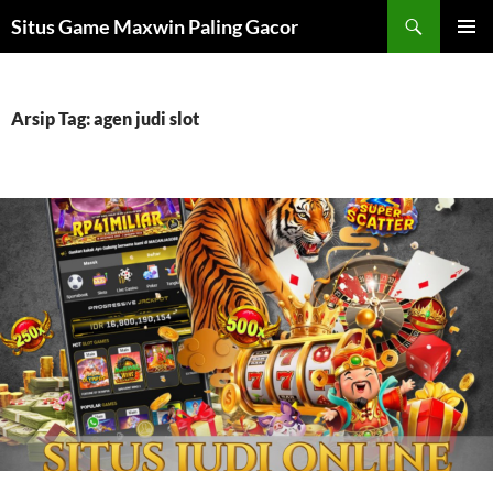
Langsung
Cari
Situs Game Maxwin Paling Gacor
ke
MENU
isi
UTAMA
Arsip Tag: agen judi slot