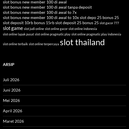
slot bonus new member 100 di awal
slot bonus new member 100 di awal tanpa deposit
slot bonus new member 100 di awal to 7x
slot bonus new member 100 di awal to 10x
slot depo 25 bonus 25
slot deposit 10rb bonus 15rb
slot deposit 25 bonus 25
slot gacor 777
slot game
slot judi online
slot online gacor
slot online indonesia
slot online lapak pusat
slot online pragmatic play
slot online pragmatic play indonesia
slot thailand
slot online terbaik
slot online terpercaya
ARSIP
Juli 2026
Juni 2026
Mei 2026
April 2026
Maret 2026