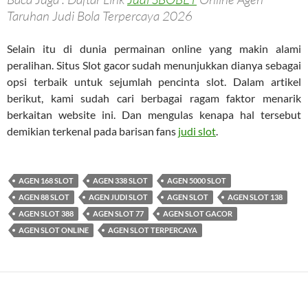
Taruhan Judi Bola Terpercaya 2026
Selain itu di dunia permainan online yang makin alami
peralihan. Situs Slot gacor sudah menunjukkan dianya sebagai
opsi terbaik untuk sejumlah pencinta slot. Dalam artikel
berikut, kami sudah cari berbagai ragam faktor menarik
berkaitan website ini. Dan mengulas kenapa hal tersebut
demikian terkenal pada barisan fans
judi slot
.
AGEN 168 SLOT
AGEN 338 SLOT
AGEN 5000 SLOT
AGEN 88 SLOT
AGEN JUDI SLOT
AGEN SLOT
AGEN SLOT 138
AGEN SLOT 388
AGEN SLOT 77
AGEN SLOT GACOR
AGEN SLOT ONLINE
AGEN SLOT TERPERCAYA