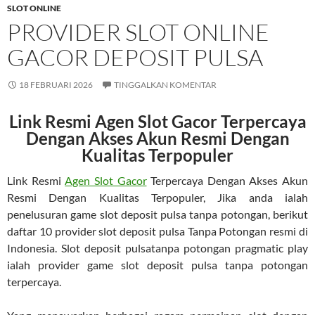
SLOT ONLINE
PROVIDER SLOT ONLINE
GACOR DEPOSIT PULSA
18 FEBRUARI 2026
TINGGALKAN KOMENTAR
Link Resmi Agen Slot Gacor Terpercaya
Dengan Akses Akun Resmi Dengan
Kualitas Terpopuler
Link Resmi
Agen Slot Gacor
Terpercaya Dengan Akses Akun
Resmi Dengan Kualitas Terpopuler, Jika anda ialah
penelusuran game slot deposit pulsa tanpa potongan, berikut
daftar 10 provider slot deposit pulsa Tanpa Potongan resmi di
Indonesia. Slot deposit pulsatanpa potongan pragmatic play
ialah provider game slot deposit pulsa tanpa potongan
terpercaya.