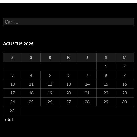
C
a
r
i
u
AGUSTUS 2026
n
t
S
S
R
K
J
S
M
u
k
1
2
:
3
4
5
6
7
8
9
10
11
12
13
14
15
16
17
18
19
20
21
22
23
24
25
26
27
28
29
30
31
« Jul