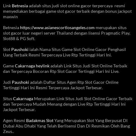
Link
Betnesia
adalah situs judi slot online gacor terpercaya resmi
menyediakan berbagai game slot gacor terbaik dengan bonus jackpot
maxwin
Betnesia
https://www.asianescortlosangeles.com
merupakan situs
slot gacor luar negeri server Thailand dengan lisensi Pragmatic Play,
Slot88 & PG Soft.
Slot
Paushoki
ialah Nama Situs Game Slot Online Gacor Penghasil
Uang Terbaik Resmi Terpercaya Live Rtp Tertinggi Hari Ini.
Game
Cakarnaga heylink
adalah Link Situs Judi Slot Online Terbaik
dan Terpercaya Bocoran Rtp Slot Gacor Tertinggi Hari Ini Live.
Judi
Paushoki
adalah Daftar Situs Agen Rtp Slot Gacor Online
Tertinggi Hari Ini Resmi Terpercaya Jackpot Terbesar.
Situs
Cakarnaga
Merupakan Link Situs Judi Slot Online Gacor Terbaik
dan Terpercaya Mudah Menang dengan Live Rtp Tertinggi Hari Ini
Jackpot Terbesar.
Agen Resmi
Badakmas Slot
Yang Merupakan Slot Yang Berpusat DI
Dubai Abu Dhabi Yang Telah Berlisensi Dan Di Resmikan Oleh Bang
Zeus..