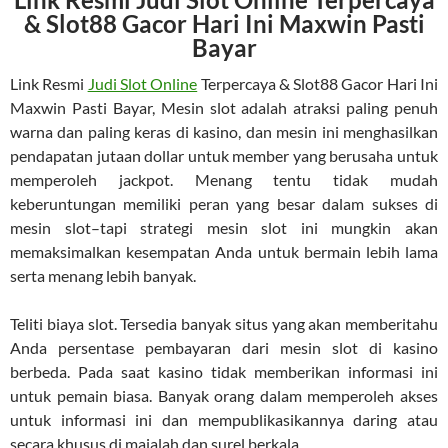
& Slot88 Gacor Hari Ini Maxwin Pasti
Bayar
Link Resmi
Judi Slot Online
Terpercaya & Slot88 Gacor Hari Ini
Maxwin Pasti Bayar, Mesin slot adalah atraksi paling penuh
warna dan paling keras di kasino, dan mesin ini menghasilkan
pendapatan jutaan dollar untuk member yang berusaha untuk
memperoleh jackpot. Menang tentu tidak mudah
keberuntungan memiliki peran yang besar dalam sukses di
mesin slot–tapi strategi mesin slot ini mungkin akan
memaksimalkan kesempatan Anda untuk bermain lebih lama
serta menang lebih banyak.
Teliti biaya slot. Tersedia banyak situs yang akan memberitahu
Anda persentase pembayaran dari mesin slot di kasino
berbeda. Pada saat kasino tidak memberikan informasi ini
untuk pemain biasa. Banyak orang dalam memperoleh akses
untuk informasi ini dan mempublikasikannya daring atau
secara khusus di majalah dan surel berkala.