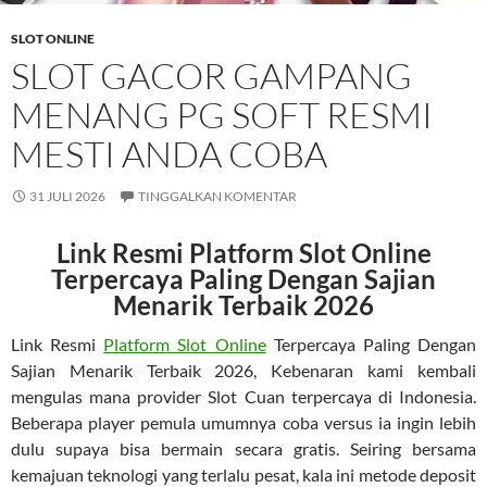
SLOT ONLINE
SLOT GACOR GAMPANG
MENANG PG SOFT RESMI
MESTI ANDA COBA
31 JULI 2026
TINGGALKAN KOMENTAR
Link Resmi Platform Slot Online
Terpercaya Paling Dengan Sajian
Menarik Terbaik 2026
Link Resmi
Platform Slot Online
Terpercaya Paling Dengan
Sajian Menarik Terbaik 2026, Kebenaran kami kembali
mengulas mana provider Slot Cuan terpercaya di Indonesia.
Beberapa player pemula umumnya coba versus ia ingin lebih
dulu supaya bisa bermain secara gratis. Seiring bersama
kemajuan teknologi yang terlalu pesat, kala ini metode deposit