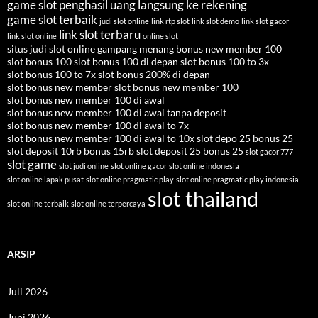
game slot penghasil uang langsung ke rekening
game slot terbaik
judi slot online
link rtp slot
link slot demo
link slot gacor
link slot terbaru
link slot online
online slot
situs judi slot online gampang menang bonus new member 100
slot bonus 100
slot bonus 100 di depan
slot bonus 100 to 3x
slot bonus 100 to 7x
slot bonus 200% di depan
slot bonus new member
slot bonus new member 100
slot bonus new member 100 di awal
slot bonus new member 100 di awal tanpa deposit
slot bonus new member 100 di awal to 7x
slot bonus new member 100 di awal to 10x
slot depo 25 bonus 25
slot deposit 10rb bonus 15rb
slot deposit 25 bonus 25
slot gacor 777
slot game
slot judi online
slot online gacor
slot online indonesia
slot online lapak pusat
slot online pragmatic play
slot online pragmatic play indonesia
slot thailand
slot online terbaik
slot online terpercaya
ARSIP
Juli 2026
Juni 2026