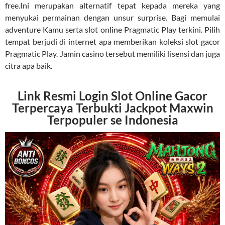
free.Ini merupakan alternatif tepat kepada mereka yang
menyukai permainan dengan unsur surprise. Bagi memulai
adventure Kamu serta slot online Pragmatic Play terkini. Pilih
tempat berjudi di internet apa memberikan koleksi slot gacor
Pragmatic Play. Jamin casino tersebut memiliki lisensi dan juga
citra apa baik.
Link Resmi Login Slot Online Gacor
Terpercaya Terbukti Jackpot Maxwin
Terpopuler se Indonesia