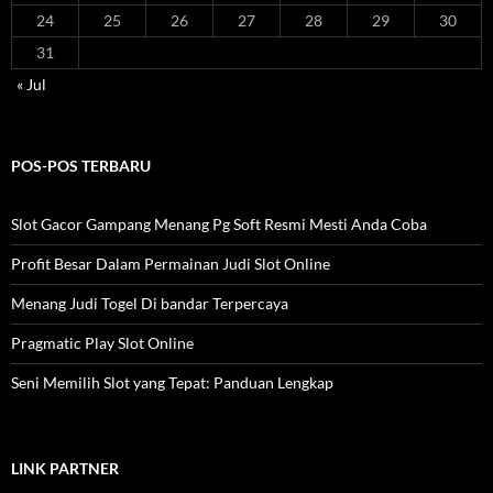
24
25
26
27
28
29
30
31
« Jul
POS-POS TERBARU
Slot Gacor Gampang Menang Pg Soft Resmi Mesti Anda Coba
Profit Besar Dalam Permainan Judi Slot Online
Menang Judi Togel Di bandar Terpercaya
Pragmatic Play Slot Online
Seni Memilih Slot yang Tepat: Panduan Lengkap
LINK PARTNER