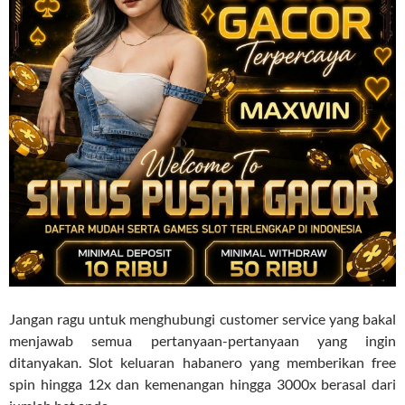
Jangan ragu untuk menghubungi customer service yang bakal
menjawab semua pertanyaan-pertanyaan yang ingin
ditanyakan. Slot keluaran habanero yang memberikan free
spin hingga 12x dan kemenangan hingga 3000x berasal dari