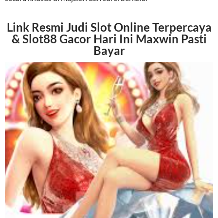
Link Resmi Judi Slot Online Terpercaya
& Slot88 Gacor Hari Ini Maxwin Pasti
Bayar