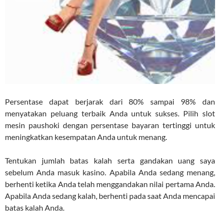
Persentase dapat berjarak dari 80% sampai 98% dan
menyatakan peluang terbaik Anda untuk sukses. Pilih slot
mesin paushoki dengan persentase bayaran tertinggi untuk
meningkatkan kesempatan Anda untuk menang.
Tentukan jumlah batas kalah serta gandakan uang saya
sebelum Anda masuk kasino. Apabila Anda sedang menang,
berhenti ketika Anda telah menggandakan nilai pertama Anda.
Apabila Anda sedang kalah, berhenti pada saat Anda mencapai
batas kalah Anda.