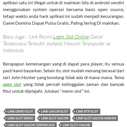
aplikasi satu ini illegal untuk di mainkan bila di android sendiri
menggunakan system operasi bersama basis open source,
tetapi waktu anda hack aplikasi ini sudah menjadi kecurangan.
Game Domino Dapat Pulsa Gratis, Paling Sering Di mainkan.
Baca Juga : Link Resmi
Login Slot Online
Gacor
Terpercaya Terbukti Jackpot Maxwin Terpopuler se
Indonesia
Berapapun kemenangan yang di dapat para player, itu semua
pasti kami bayarkan. Selain itu slot mudah menang berasal dari
seri John Hunter yang kondang tidak ada di mana-mana. Tema
agen slot
yang tidak pernah ketinggalan zaman dan banyak
fitur untuk dijelajahi. Julukan “mesin slot” ini.
LINK DEMO SLOT
LINK GACOR SLOT
LINK RTP SLOT
LINK SLOT DEMO
LINK SLOT GACOR
LINK SLOT GACOR HARI INI
LINK SLOT GACOR TERPERCAYA
LINK SLOT ONLINE