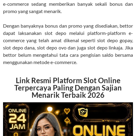
e-commerce sedang memberikan banyak sekali bonus dan
promo yang sangat menarik.
Dengan banyaknya bonus dan promo yang disediakan, bettor
dapat laksanakan slot depo melalui platform-platform e-
commerce yang telah amat dikenal seperti slot depo gopay,
slot depo dana, slot depo ovo dan juga slot depo linkaja. Jika
bettor belum mengetahui tata cara pengisian saldo bersama
menggunakan metode e-commerce.
Link Resmi Platform Slot Online
Terpercaya Paling Dengan Sajian
Menarik Terbaik 2026