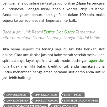
penggemar slot online sertasitus judi online 24jam terpercaya
di Indonesia. Sebagai misal, apabila kondisi chip Paushoki
Anda mengalami penurunan signifikan dalam 100 spin, maka
segera keluar room adalah keputusan terbaik.
Baca Juga : Link Resmi
Daftar Slot Gacor
Terpercaya
Fitur Permainan Mudah Menang Dengan Modal Minim
Jika benar seperti itu tenang saja di sini kita berikan slot
online. Cara untuk bisa jackpot kake merah setelah melakukan
spin, caranya layaknya ini. Untuk mode bettingan
agen slot
juga tidak memiliki batas kredit untuk anda mainkan guna
untuk menambah pengalaman bermain slot demo anda untuk
jadi lebih baik lagi.
LINK DEMO SLOT
LINK GACOR SLOT
LINK RTP SLOT
LINK SLOT DEMO
LINK SLOT GACOR
LINK SLOT GACOR HARI INI
LINK SLOT GACOR TERPERCAYA
LINK SLOT ONLINE