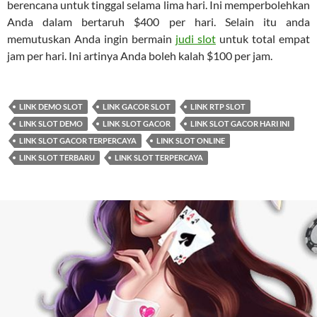
berencana untuk tinggal selama lima hari. Ini memperbolehkan
Anda dalam bertaruh $400 per hari. Selain itu anda
memutuskan Anda ingin bermain
judi slot
untuk total empat
jam per hari. Ini artinya Anda boleh kalah $100 per jam.
LINK DEMO SLOT
LINK GACOR SLOT
LINK RTP SLOT
LINK SLOT DEMO
LINK SLOT GACOR
LINK SLOT GACOR HARI INI
LINK SLOT GACOR TERPERCAYA
LINK SLOT ONLINE
LINK SLOT TERBARU
LINK SLOT TERPERCAYA