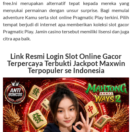
free.Ini merupakan alternatif tepat kepada mereka yang
menyukai permainan dengan unsur surprise. Bagi memulai
adventure Kamu serta slot online Pragmatic Play terkini. Pilih
tempat berjudi di internet apa memberikan koleksi slot gacor
Pragmatic Play. Jamin casino tersebut memiliki lisensi dan juga
citra apa baik.
Link Resmi Login Slot Online Gacor
Terpercaya Terbukti Jackpot Maxwin
Terpopuler se Indonesia