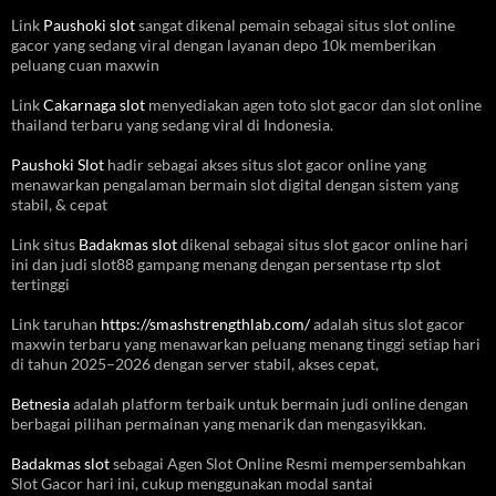
Link
Paushoki slot
sangat dikenal pemain sebagai situs slot online
gacor yang sedang viral dengan layanan depo 10k memberikan
peluang cuan maxwin
Link
Cakarnaga slot
menyediakan agen toto slot gacor dan slot online
thailand terbaru yang sedang viral di Indonesia.
Paushoki Slot
hadir sebagai akses situs slot gacor online yang
menawarkan pengalaman bermain slot digital dengan sistem yang
stabil, & cepat
Link situs
Badakmas slot
dikenal sebagai situs slot gacor online hari
ini dan judi slot88 gampang menang dengan persentase rtp slot
tertinggi
Link taruhan
https://smashstrengthlab.com/
adalah situs slot gacor
maxwin terbaru yang menawarkan peluang menang tinggi setiap hari
di tahun 2025–2026 dengan server stabil, akses cepat,
Betnesia
adalah platform terbaik untuk bermain judi online dengan
berbagai pilihan permainan yang menarik dan mengasyikkan.
Badakmas slot
sebagai Agen Slot Online Resmi mempersembahkan
Slot Gacor hari ini, cukup menggunakan modal santai