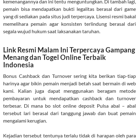
kemenangannya dan ini tentu menguntungkan. Di tambah lagi,
pemain bisa mendapatkan bukti legalitas berasal dari game
yang di sediakan pada situs judi terpercaya. Lisensi resmi bakal
memelihara pemain agar konsisten terlindung berasal dari
segala wujud hukum saat laksanakan taruhan.
Link Resmi Malam Ini Terpercaya Gampang
Menang dan Togel Online Terbaik
Indonesia
Bonus Cashback dan Turnover sering kita berikan tiap-tiap
harinya agar bikin pemain menjadi betah saat bermain di web
kami. Kalian juga dapat menggunakan beragam metode
pembayaran untuk mendapatkan cashback dan turnover
terbesar. Di mana bo slot online deposit Pulsa abal – abal
tersebut lari berasal dari tanggung jawab dan buat pemain
mengalami kerugian.
Kejadian tersebut tentunya terlalu tidak di harapan oleh para