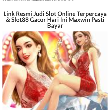
Link Resmi Judi Slot Online Terpercaya
& Slot88 Gacor Hari Ini Maxwin Pasti
Bayar