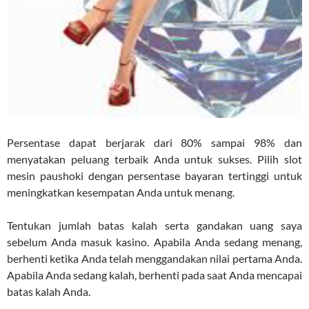
Persentase dapat berjarak dari 80% sampai 98% dan
menyatakan peluang terbaik Anda untuk sukses. Pilih slot
mesin paushoki dengan persentase bayaran tertinggi untuk
meningkatkan kesempatan Anda untuk menang.
Tentukan jumlah batas kalah serta gandakan uang saya
sebelum Anda masuk kasino. Apabila Anda sedang menang,
berhenti ketika Anda telah menggandakan nilai pertama Anda.
Apabila Anda sedang kalah, berhenti pada saat Anda mencapai
batas kalah Anda.