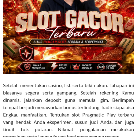
Setelah menentukan casino, list serta bikin akun. Tahapan ini
biasanya segera serta gampang. Setelah rekening Kamu
dinamis, jalankan deposit guna memulai gim. Berlimpah
tempat berjudi menawarkan bonus terlindungi hadir siapa bisa
Engkau manfaatkan. Tentukan slot Pragmatic Play terbaru
yang hendak Anda eksperimen, susun judi Anda, dan juga
tindih tuts putaran. Nikmati pengalaman melakukan
permainan serta jangan forget bagi menanggung respon.