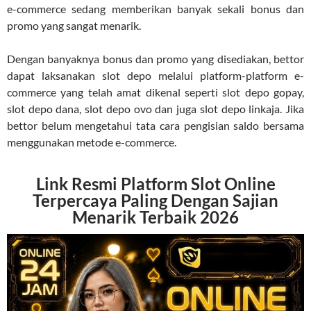
e-commerce sedang memberikan banyak sekali bonus dan
promo yang sangat menarik.
Dengan banyaknya bonus dan promo yang disediakan, bettor
dapat laksanakan slot depo melalui platform-platform e-
commerce yang telah amat dikenal seperti slot depo gopay,
slot depo dana, slot depo ovo dan juga slot depo linkaja. Jika
bettor belum mengetahui tata cara pengisian saldo bersama
menggunakan metode e-commerce.
Link Resmi Platform Slot Online
Terpercaya Paling Dengan Sajian
Menarik Terbaik 2026