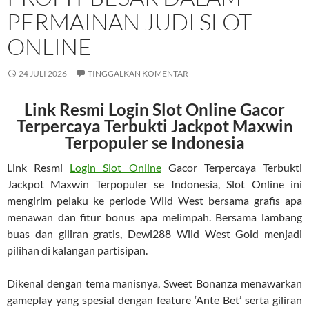
PERMAINAN JUDI SLOT
ONLINE
24 JULI 2026
TINGGALKAN KOMENTAR
Link Resmi Login Slot Online Gacor
Terpercaya Terbukti Jackpot Maxwin
Terpopuler se Indonesia
Link Resmi
Login Slot Online
Gacor Terpercaya Terbukti
Jackpot Maxwin Terpopuler se Indonesia, Slot Online ini
mengirim pelaku ke periode Wild West bersama grafis apa
menawan dan fitur bonus apa melimpah. Bersama lambang
buas dan giliran gratis, Dewi288 Wild West Gold menjadi
pilihan di kalangan partisipan.
Dikenal dengan tema manisnya, Sweet Bonanza menawarkan
gameplay yang spesial dengan feature ‘Ante Bet’ serta giliran