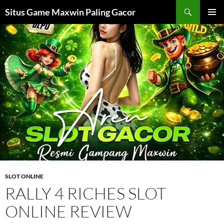
Langsung
Cari
Situs Game Maxwin Paling Gacor
ke
MENU
isi
UTAMA
SLOT ONLINE
RALLY 4 RICHES SLOT
ONLINE REVIEW