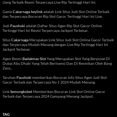
Uang Terbaik Resmi Terpercaya Live Rtp Tertinggi Hari Ini.
Game
Cakarnaga heylink
adalah Link Situs Judi Slot Online Terbaik
dan Terpercaya Bocoran Rtp Slot Gacor Tertinggi Hari Ini Live.
Judi
Paushoki
adalah Daftar Situs Agen Rtp Slot Gacor Online
Tertinggi Hari Ini Resmi Terpercaya Jackpot Terbesar.
Situs
Cakarnaga
Merupakan Link Situs Judi Slot Online Gacor Terbaik
dan Terpercaya Mudah Menang dengan Live Rtp Tertinggi Hari Ini
Jackpot Terbesar.
Agen Resmi
Badakmas Slot
Yang Merupakan Slot Yang Berpusat DI
Dubai Abu Dhabi Yang Telah Berlisensi Dan Di Resmikan Oleh Bang
Zeus..
Taruhan
Paushoki
memberikan Bocoran Info Situs Agen Judi Slot
Gacor Terbaik dan Terpercaya No 1 2024 Mudah Menang.
Link
Semongkobet
Memberikan Bocoran Link Slot Online Gacor
Terbaik dan Terpercaya 2024 Gampang Menang Jackpot.
TAG