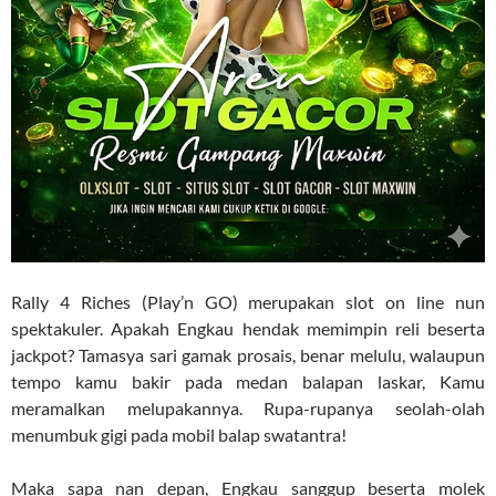
Rally 4 Riches (Play’n GO) merupakan slot on line nun
spektakuler. Apakah Engkau hendak memimpin reli beserta
jackpot? Tamasya sari gamak prosais, benar melulu, walaupun
tempo kamu bakir pada medan balapan laskar, Kamu
meramalkan melupakannya. Rupa-rupanya seolah-olah
menumbuk gigi pada mobil balap swatantra!
Maka sapa nan depan, Engkau sanggup beserta molek