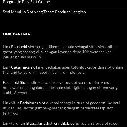
Pragmatic Play Slot Online
Seni Memilih Slot yang Tepat: Panduan Lengkap
LINK PARTNER
Link
Paushoki slot
sangat dikenal pemain sebagai situs slot online
gacor yang sedang viral dengan layanan depo 10k memberikan
peluang cuan maxwin
Link
Cakarnaga slot
menyediakan agen toto slot gacor dan slot online
thailand terbaru yang sedang viral di Indonesia.
Paushoki Slot
hadir sebagai akses situs slot gacor online yang
menawarkan pengalaman bermain slot digital dengan sistem yang
stabil, & cepat
Link situs
Badakmas slot
dikenal sebagai situs slot gacor online hari
ini dan judi slot88 gampang menang dengan persentase rtp slot
tertinggi
Link taruhan
https://smashstrengthlab.com/
adalah situs slot gacor