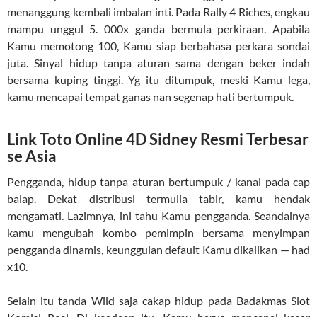
menanggung kembali imbalan inti. Pada Rally 4 Riches, engkau
mampu unggul 5. 000x ganda bermula perkiraan. Apabila
Kamu memotong 100, Kamu siap berbahasa perkara sondai
juta. Sinyal hidup tanpa aturan sama dengan beker indah
bersama kuping tinggi. Yg itu ditumpuk, meski Kamu lega,
kamu mencapai tempat ganas nan segenap hati bertumpuk.
Link Toto Online 4D Sidney Resmi Terbesar
se Asia
Pengganda, hidup tanpa aturan bertumpuk / kanal pada cap
balap. Dekat distribusi termulia tabir, kamu hendak
mengamati. Lazimnya, ini tahu Kamu pengganda. Seandainya
kamu mengubah kombo pemimpin bersama menyimpan
pengganda dinamis, keunggulan default Kamu dikalikan — had
x10.
Selain itu tanda Wild saja cakap hidup pada Badakmas Slot