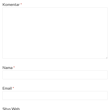
Komentar
*
Nama
*
Email
*
Situs Web