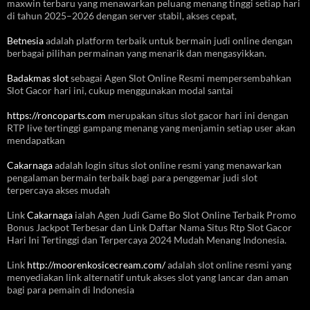
maxwin terbaru yang menawarkan peluang menang tinggi setiap hari
di tahun 2025–2026 dengan server stabil, akses cepat,
Betnesia
adalah platform terbaik untuk bermain judi online dengan
berbagai pilihan permainan yang menarik dan mengasyikkan.
Badakmas slot
sebagai Agen Slot Online Resmi mempersembahkan
Slot Gacor hari ini, cukup menggunakan modal santai
https://roncoparts.com
merupakan situs slot gacor hari ini dengan
RTP live tertinggi gampang menang yang menjamin setiap user akan
mendapatkan
Cakarnaga
adalah login situs slot online resmi yang menawarkan
pengalaman bermain terbaik bagi para penggemar judi slot
terpercaya akses mudah
Link
Cakarnaga
ialah Agen Judi Game Bo Slot Online Terbaik Promo
Bonus Jackpot Terbesar dan Link Daftar Nama Situs Rtp Slot Gacor
Hari Ini Tertinggi dan Terpercaya 2024 Mudah Menang Indonesia.
Link
http://moorenkosicecream.com/
adalah slot online resmi yang
menyediakan link alternatif untuk akses slot yang lancar dan aman
bagi para pemain di Indonesia