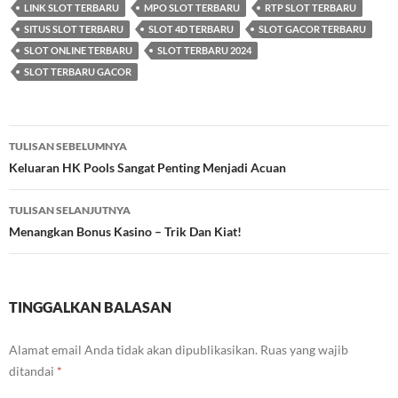
LINK SLOT TERBARU
MPO SLOT TERBARU
RTP SLOT TERBARU
SITUS SLOT TERBARU
SLOT 4D TERBARU
SLOT GACOR TERBARU
SLOT ONLINE TERBARU
SLOT TERBARU 2024
SLOT TERBARU GACOR
TULISAN SEBELUMNYA
Navigasi
Keluaran HK Pools Sangat Penting Menjadi Acuan
Tulisan
TULISAN SELANJUTNYA
Menangkan Bonus Kasino – Trik Dan Kiat!
TINGGALKAN BALASAN
Alamat email Anda tidak akan dipublikasikan.
Ruas yang wajib
ditandai
*