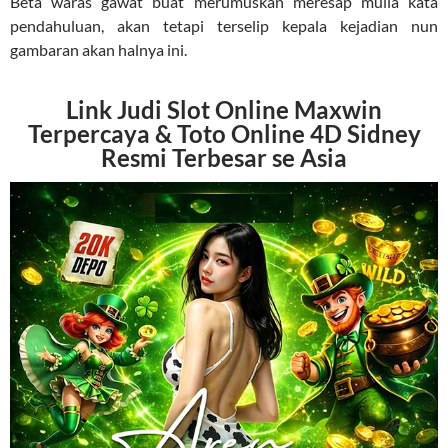
Beta waras gawat buat merumuskan meresap mulia kata
pendahuluan, akan tetapi terselip kepala kejadian nun
gambaran akan halnya ini.
Link Judi Slot Online Maxwin
Terpercaya & Toto Online 4D Sidney
Resmi Terbesar se Asia