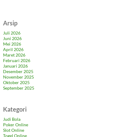
Arsip
Juli 2026
Juni 2026
Mei 2026
April 2026
Maret 2026
Februari 2026
Januari 2026
Desember 2025
November 2025
Oktober 2025
September 2025
Kategori
Judi Bola
Poker Online
Slot Online
Togel Online