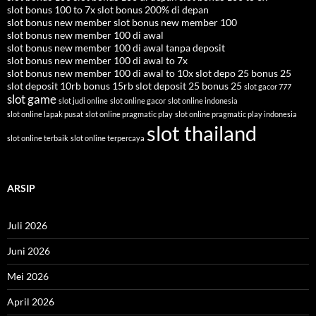
slot bonus 100 to 7x
slot bonus 200% di depan
slot bonus new member
slot bonus new member 100
slot bonus new member 100 di awal
slot bonus new member 100 di awal tanpa deposit
slot bonus new member 100 di awal to 7x
slot bonus new member 100 di awal to 10x
slot depo 25 bonus 25
slot deposit 10rb bonus 15rb
slot deposit 25 bonus 25
slot gacor 777
slot game
slot judi online
slot online gacor
slot online indonesia
slot online lapak pusat
slot online pragmatic play
slot online pragmatic play indonesia
slot thailand
slot online terbaik
slot online terpercaya
ARSIP
Juli 2026
Juni 2026
Mei 2026
April 2026