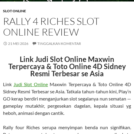
SLOT ONLINE
RALLY 4 RICHES SLOT
ONLINE REVIEW
21 MEI 2026
TINGGALKAN KOMENTAR
Link Judi Slot Online Maxwin
Terpercaya & Toto Online 4D Sidney
Resmi Terbesar se Asia
Link
Judi Slot Online
Maxwin Terpercaya & Toto Online 4D
Sidney Resmi Terbesar se Asia. Tatkala tahun-tahun kini, Play’n
GO kerap berdiri menganjurkan slot segalanya nun sematan —
gameplay mutakhir, pergesekan dagelan, kepala situasi yg
heboh, animasi dengan cantik.
Rally four Riches serupa menyimpan benda nun signifikan.