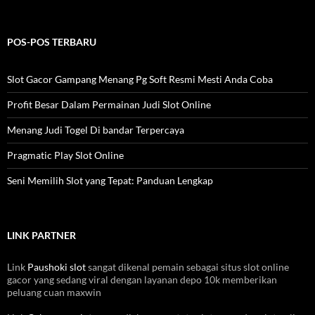
POS-POS TERBARU
Slot Gacor Gampang Menang Pg Soft Resmi Mesti Anda Coba
Profit Besar Dalam Permainan Judi Slot Online
Menang Judi Togel Di bandar Terpercaya
Pragmatic Play Slot Online
Seni Memilih Slot yang Tepat: Panduan Lengkap
LINK PARTNER
Link
Paushoki slot
sangat dikenal pemain sebagai situs slot online
gacor yang sedang viral dengan layanan depo 10k memberikan
peluang cuan maxwin