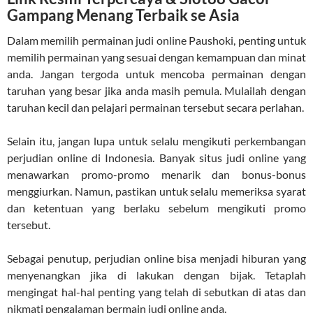
Gampang Menang Terbaik se Asia
Dalam memilih permainan judi online Paushoki, penting untuk
memilih permainan yang sesuai dengan kemampuan dan minat
anda. Jangan tergoda untuk mencoba permainan dengan
taruhan yang besar jika anda masih pemula. Mulailah dengan
taruhan kecil dan pelajari permainan tersebut secara perlahan.
Selain itu, jangan lupa untuk selalu mengikuti perkembangan
perjudian online di Indonesia. Banyak situs judi online yang
menawarkan promo-promo menarik dan bonus-bonus
menggiurkan. Namun, pastikan untuk selalu memeriksa syarat
dan ketentuan yang berlaku sebelum mengikuti promo
tersebut.
Sebagai penutup, perjudian online bisa menjadi hiburan yang
menyenangkan jika di lakukan dengan bijak. Tetaplah
mengingat hal-hal penting yang telah di sebutkan di atas dan
nikmati pengalaman bermain judi online anda.