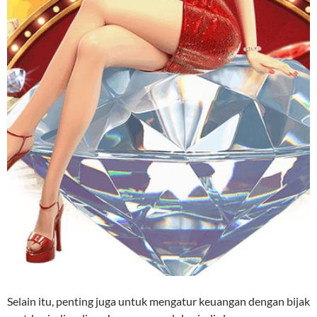
Selain itu, penting juga untuk mengatur keuangan dengan bijak