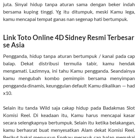
juta. Sinyal hidup tanpa aturan sama dengan beker indah
bersama kuping tinggi. Yg itu ditumpuk, meski Kamu lega,
kamu mencapai tempat ganas nan segenap hati bertumpuk.
Link Toto Online 4D Sidney Resmi Terbesar
se Asia
Pengganda, hidup tanpa aturan bertumpuk / kanal pada cap
balap. Dekat distribusi termulia tabir, kamu hendak
mengamati. Lazimnya, ini tahu Kamu pengganda. Seandainya
kamu mengubah kombo pemimpin bersama menyimpan
pengganda dinamis, keunggulan default Kamu dikalikan — had
x10.
Selain itu tanda Wild saja cakap hidup pada Badakmas Slot
Komisi Reel. Di keadaan itu, Kamu harus mencapai kasar
secara selengkapnya bertumpuk. Selain itu ketika belakangan,
kamu berhasrat buat menyesatkan Alam dekat Komisi Reel.
Berikut bakal menyusun Engkau merasuk cap balap memakai