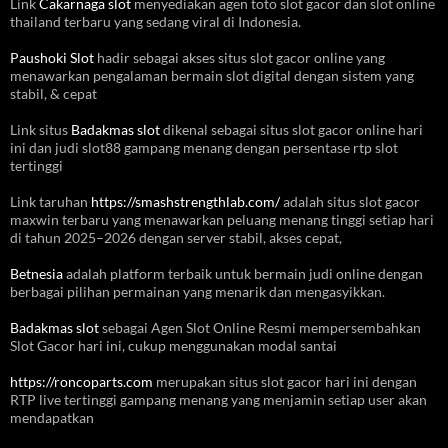
Link
Cakarnaga slot
menyediakan agen toto slot gacor dan slot online
thailand terbaru yang sedang viral di Indonesia.
Paushoki Slot
hadir sebagai akses situs slot gacor online yang
menawarkan pengalaman bermain slot digital dengan sistem yang
stabil, & cepat
Link situs
Badakmas slot
dikenal sebagai situs slot gacor online hari
ini dan judi slot88 gampang menang dengan persentase rtp slot
tertinggi
Link taruhan
https://smashstrengthlab.com/
adalah situs slot gacor
maxwin terbaru yang menawarkan peluang menang tinggi setiap hari
di tahun 2025–2026 dengan server stabil, akses cepat,
Betnesia
adalah platform terbaik untuk bermain judi online dengan
berbagai pilihan permainan yang menarik dan mengasyikkan.
Badakmas slot
sebagai Agen Slot Online Resmi mempersembahkan
Slot Gacor hari ini, cukup menggunakan modal santai
https://roncoparts.com
merupakan situs slot gacor hari ini dengan
RTP live tertinggi gampang menang yang menjamin setiap user akan
mendapatkan