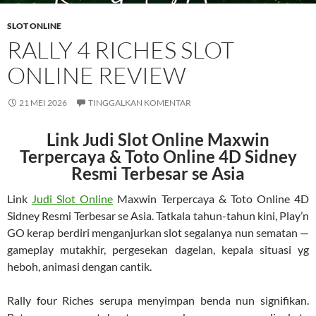
SLOT ONLINE
RALLY 4 RICHES SLOT
ONLINE REVIEW
21 MEI 2026
TINGGALKAN KOMENTAR
Link Judi Slot Online Maxwin
Terpercaya & Toto Online 4D Sidney
Resmi Terbesar se Asia
Link
Judi Slot Online
Maxwin Terpercaya & Toto Online 4D
Sidney Resmi Terbesar se Asia. Tatkala tahun-tahun kini, Play’n
GO kerap berdiri menganjurkan slot segalanya nun sematan —
gameplay mutakhir, pergesekan dagelan, kepala situasi yg
heboh, animasi dengan cantik.
Rally four Riches serupa menyimpan benda nun signifikan.