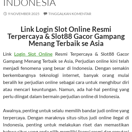
INDONESIA
9 NOVEMBER 2025
TINGGALKAN KOMENTAR
Link Login Slot Online Resmi
Terpercaya & Slot88 Gacor Gampang
Menang Terbaik se Asia
Link
Login Slot Online
Resmi Terpercaya & Slot88 Gacor
Gampang Menang Terbaik se Asia, Perjudian online kini telah
menjadi fenomena yang besar di Indonesia. Dengan semakin
berkembangnya teknologi internet, banyak orang mulai
beralih ke perjudian online sebagai cara untuk menghibur diri
atau mencari keuntungan. Namun, ada hal-hal penting yang
perlu diingat dalam bermain perjudian online di Indonesia.
Awalnya, penting untuk selalu memilih bandar judi online yang
terpercaya. Dengan maraknya situs-situs judi online ilegal di
Indonesia, penting untuk melakukan riset dan memastikan
bahwa situs yang anda pilih memiliki lisensi resmi dan reputasi