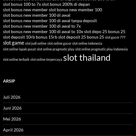
slot bonus 100 to 7x
slot bonus 200% di depan
slot bonus new member
slot bonus new member 100
slot bonus new member 100 di awal
slot bonus new member 100 di awal tanpa deposit
slot bonus new member 100 di awal to 7x
slot bonus new member 100 di awal to 10x
slot depo 25 bonus 25
slot deposit 10rb bonus 15rb
slot deposit 25 bonus 25
slot gacor 777
slot game
slot judi online
slot online gacor
slot online indonesia
slot online lapak pusat
slot online pragmatic play
slot online pragmatic play indonesia
slot thailand
slot online terbaik
slot online terpercaya
ARSIP
Juli 2026
Juni 2026
Mei 2026
April 2026