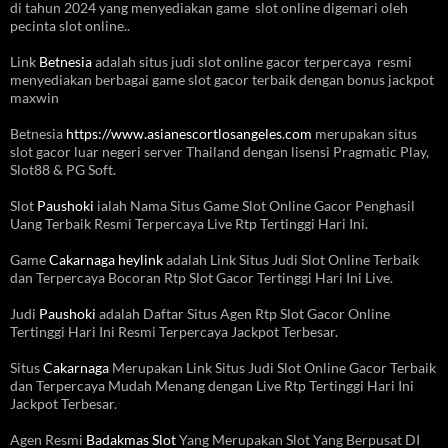
di tahun 2024 yang menyediakan game slot online digemari oleh
pecinta slot online..
Link
Betnesia
adalah situs judi slot online gacor terpercaya resmi
menyediakan berbagai game slot gacor terbaik dengan bonus jackpot
maxwin
Betnesia
https://www.asianescortlosangeles.com
merupakan situs
slot gacor luar negeri server Thailand dengan lisensi Pragmatic Play,
Slot88 & PG Soft.
Slot
Paushoki
ialah Nama Situs Game Slot Online Gacor Penghasil
Uang Terbaik Resmi Terpercaya Live Rtp Tertinggi Hari Ini.
Game
Cakarnaga heylink
adalah Link Situs Judi Slot Online Terbaik
dan Terpercaya Bocoran Rtp Slot Gacor Tertinggi Hari Ini Live.
Judi
Paushoki
adalah Daftar Situs Agen Rtp Slot Gacor Online
Tertinggi Hari Ini Resmi Terpercaya Jackpot Terbesar.
Situs
Cakarnaga
Merupakan Link Situs Judi Slot Online Gacor Terbaik
dan Terpercaya Mudah Menang dengan Live Rtp Tertinggi Hari Ini
Jackpot Terbesar.
Agen Resmi
Badakmas Slot
Yang Merupakan Slot Yang Berpusat DI