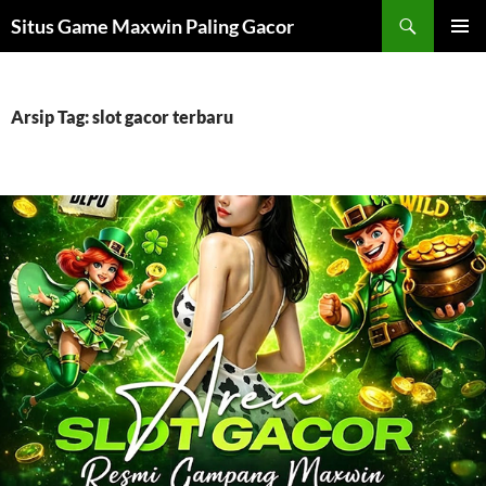
Langsung
Cari
Situs Game Maxwin Paling Gacor
ke
MENU
isi
UTAMA
Arsip Tag: slot gacor terbaru