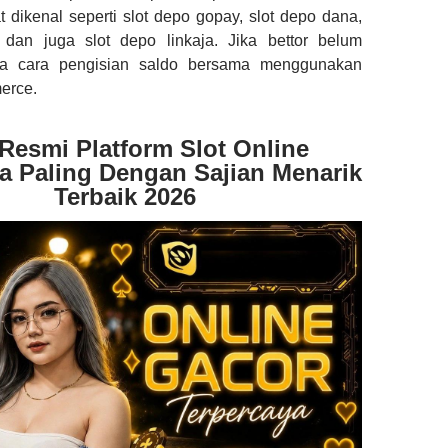
 dikenal seperti slot depo gopay, slot depo dana,
 dan juga slot depo linkaja. Jika bettor belum
ta cara pengisian saldo bersama menggunakan
erce.
 Resmi Platform Slot Online
a Paling Dengan Sajian Menarik
Terbaik 2026