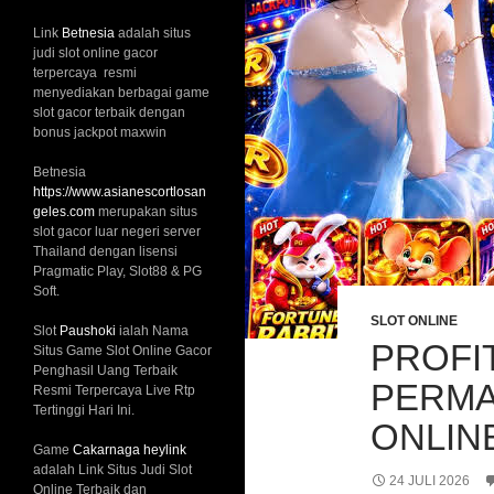
Link
Betnesia
adalah situs
judi slot online gacor
terpercaya resmi
menyediakan berbagai game
slot gacor terbaik dengan
bonus jackpot maxwin
Betnesia
https://www.asianescortlosan
geles.com
merupakan situs
slot gacor luar negeri server
Thailand dengan lisensi
Pragmatic Play, Slot88 & PG
Soft.
SLOT ONLINE
Slot
Paushoki
ialah Nama
PROFI
Situs Game Slot Online Gacor
Penghasil Uang Terbaik
PERMA
Resmi Terpercaya Live Rtp
Tertinggi Hari Ini.
ONLIN
Game
Cakarnaga heylink
adalah Link Situs Judi Slot
24 JULI 2026
Online Terbaik dan