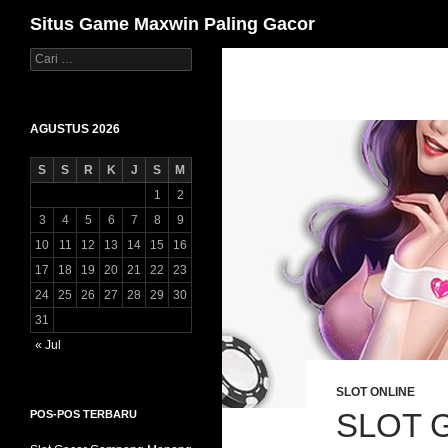
Cari
Situs Game Maxwin Paling Gacor
C
Langsung
a
ke
r
isi
i
u
AGUSTUS 2026
n
t
S
S
R
K
J
S
M
u
1
2
k
:
3
4
5
6
7
8
9
10
11
12
13
14
15
16
17
18
19
20
21
22
23
24
25
26
27
28
29
30
31
« Jul
SLOT ONLINE
SLOT 
POS-POS TERBARU