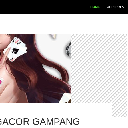
HOME
JUDI BOLA
GACOR GAMPANG