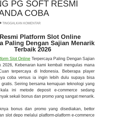
G PG SOFT RESMI
 ANDA COBA
TINGGALKAN KOMENTAR
 Resmi Platform Slot Online
a Paling Dengan Sajian Menarik
Terbaik 2026
tform Slot Online
Terpercaya Paling Dengan Sajian
ik 2026, Kebenaran kami kembali mengulas mana
 Cuan terpercaya di Indonesia. Beberapa player
a coba versus ia ingin lebih dulu supaya bisa
 gratis. Seiring bersama kemajuan teknologi yang
, kala ini metode deposit e-commerce sedang
yak sekali bonus dan promo yang sangat menarik.
nya bonus dan promo yang disediakan, bettor
an slot depo melalui platform-platform e-commerce