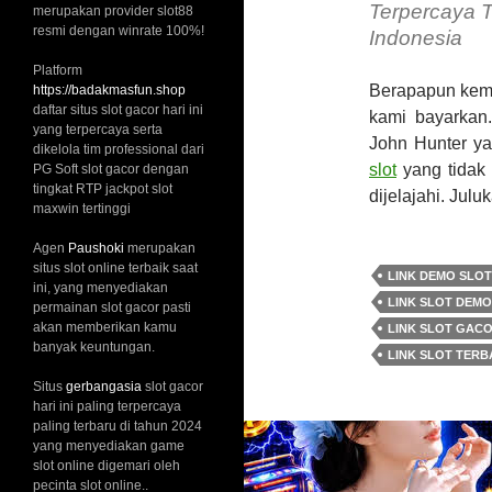
Terpercaya T
merupakan provider slot88
resmi dengan winrate 100%!
Indonesia
Platform
Berapapun keme
https://badakmasfun.shop
daftar situs slot gacor hari ini
kami bayarkan.
yang terpercaya serta
John Hunter y
dikelola tim professional dari
slot
yang tidak 
PG Soft slot gacor dengan
tingkat RTP jackpot slot
dijelajahi. Juluk
maxwin tertinggi
Agen
Paushoki
merupakan
situs slot online terbaik saat
LINK DEMO SLOT
ini, yang menyediakan
LINK SLOT DEMO
permainan slot gacor pasti
akan memberikan kamu
LINK SLOT GAC
banyak keuntungan.
LINK SLOT TER
Situs
gerbangasia
slot gacor
hari ini paling terpercaya
paling terbaru di tahun 2024
yang menyediakan game
slot online digemari oleh
pecinta slot online..