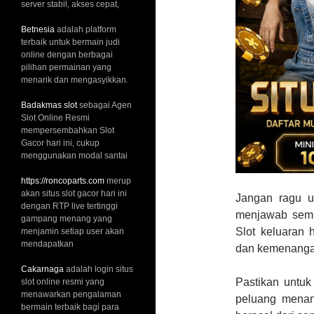
server stabil, akses cepat,
Betnesia
adalah platform
terbaik untuk bermain judi
online dengan berbagai
pilihan permainan yang
menarik dan mengasyikkan.
Badakmas slot
sebagai Agen
Slot Online Resmi
mempersembahkan Slot
Gacor hari ini, cukup
menggunakan modal santai
https://roncoparts.com
merup
akan situs slot gacor hari ini
Jangan ragu u
dengan RTP live tertinggi
menjawab semu
gampang menang yang
Slot keluaran
menjamin setiap user akan
mendapatkan
dan kemenangan
Cakarnaga
adalah login situs
Pastikan untu
slot online resmi yang
menawarkan pengalaman
peluang menang
bermain terbaik bagi para