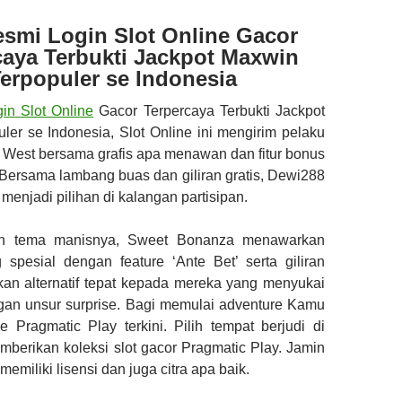
esmi Login Slot Online Gacor
caya Terbukti Jackpot Maxwin
erpopuler se Indonesia
in Slot Online
Gacor Terpercaya Terbukti Jackpot
ler se Indonesia, Slot Online ini mengirim pelaku
d West bersama grafis apa menawan dan fitur bonus
Bersama lambang buas dan giliran gratis, Dewi288
menjadi pilihan di kalangan partisipan.
an tema manisnya, Sweet Bonanza menawarkan
spesial dengan feature ‘Ante Bet’ serta giliran
akan alternatif tepat kepada mereka yang menyukai
an unsur surprise. Bagi memulai adventure Kamu
ne Pragmatic Play terkini. Pilih tempat berjudi di
mberikan koleksi slot gacor Pragmatic Play. Jamin
memiliki lisensi dan juga citra apa baik.