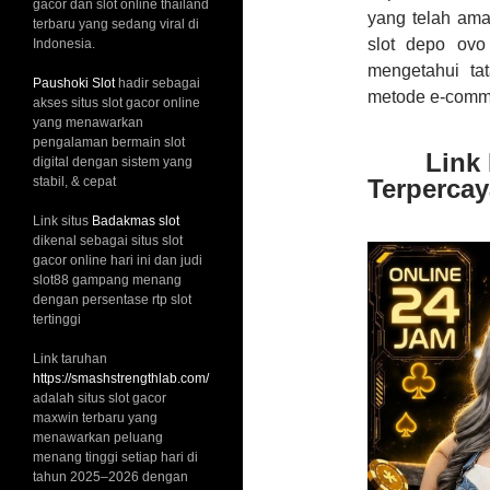
gacor dan slot online thailand
yang telah amat
terbaru yang sedang viral di
slot depo ovo
Indonesia.
mengetahui ta
Paushoki Slot
hadir sebagai
metode e-comm
akses situs slot gacor online
yang menawarkan
pengalaman bermain slot
Link
digital dengan sistem yang
stabil, & cepat
Terpercay
Link situs
Badakmas slot
dikenal sebagai situs slot
gacor online hari ini dan judi
slot88 gampang menang
dengan persentase rtp slot
tertinggi
Link taruhan
https://smashstrengthlab.com/
adalah situs slot gacor
maxwin terbaru yang
menawarkan peluang
menang tinggi setiap hari di
tahun 2025–2026 dengan