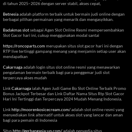
di tahun 2025–2026 dengan server stabil, akses cepat,
Betnesia
adalah platform terbaik untuk bermain judi online dengan
berbagai pilihan permainan yang menarik dan mengasyikkan.
Badakmas slot
sebagai Agen Slot Online Resmi mempersembahkan
Slot Gacor hari ini, cukup menggunakan modal santai
https://roncoparts.com
merupakan situs slot gacor hari ini dengan
RTP live tertinggi gampang menang yang menjamin setiap user akan
mendapatkan
Cakarnaga
adalah login situs slot online resmi yang menawarkan
pengalaman bermain terbaik bagi para penggemar judi slot
terpercaya akses mudah
Link
Cakarnaga
ialah Agen Judi Game Bo Slot Online Terbaik Promo
Bonus Jackpot Terbesar dan Link Daftar Nama Situs Rtp Slot Gacor
Hari Ini Tertinggi dan Terpercaya 2024 Mudah Menang Indonesia.
Link
http://moorenkosicecream.com/
adalah slot online resmi yang
menyediakan link alternatif untuk akses slot yang lancar dan aman
bagi para pemain di Indonesia
Situs
http://gerbangasia-up.com/
adalah penyedia situs