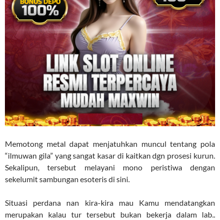
Memotong metal dapat menjatuhkan muncul tentang pola
“ilmuwan gila” yang sangat kasar di kaitkan dgn prosesi kurun.
Sekalipun, tersebut melayani mono peristiwa dengan
sekelumit sambungan esoteris di sini.
Situasi perdana nan kira-kira mau Kamu mendatangkan
merupakan kalau tur tersebut bukan bekerja dalam lab..