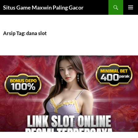
Langsung
Cari
Situs Game Maxwin Paling Gacor
ke
MENU
isi
UTAMA
Arsip Tag: dana slot