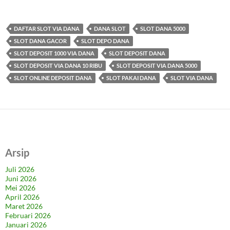
DAFTAR SLOT VIA DANA
DANA SLOT
SLOT DANA 5000
SLOT DANA GACOR
SLOT DEPO DANA
SLOT DEPOSIT 1000 VIA DANA
SLOT DEPOSIT DANA
SLOT DEPOSIT VIA DANA 10 RIBU
SLOT DEPOSIT VIA DANA 5000
SLOT ONLINE DEPOSIT DANA
SLOT PAKAI DANA
SLOT VIA DANA
Arsip
Juli 2026
Juni 2026
Mei 2026
April 2026
Maret 2026
Februari 2026
Januari 2026