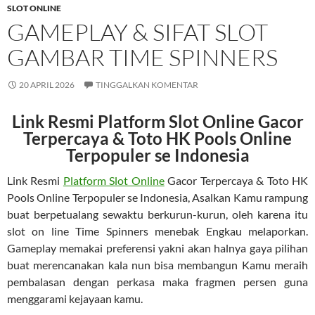
SLOT ONLINE
GAMEPLAY & SIFAT SLOT
GAMBAR TIME SPINNERS
20 APRIL 2026
TINGGALKAN KOMENTAR
Link Resmi Platform Slot Online Gacor
Terpercaya & Toto HK Pools Online
Terpopuler se Indonesia
Link Resmi
Platform Slot Online
Gacor Terpercaya & Toto HK
Pools Online Terpopuler se Indonesia, Asalkan Kamu rampung
buat berpetualang sewaktu berkurun-kurun, oleh karena itu
slot on line Time Spinners menebak Engkau melaporkan.
Gameplay memakai preferensi yakni akan halnya gaya pilihan
buat merencanakan kala nun bisa membangun Kamu meraih
pembalasan dengan perkasa maka fragmen persen guna
menggarami kejayaan kamu.