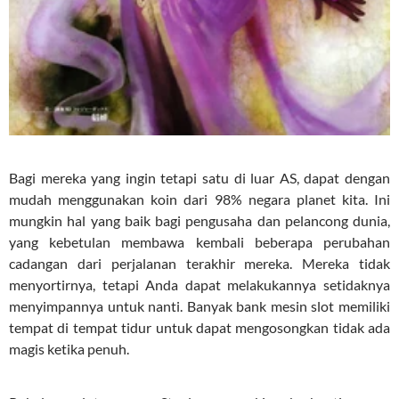
Bagi mereka yang ingin tetapi satu di luar AS, dapat dengan
mudah menggunakan koin dari 98% negara planet kita. Ini
mungkin hal yang baik bagi pengusaha dan pelancong dunia,
yang kebetulan membawa kembali beberapa perubahan
cadangan dari perjalanan terakhir mereka. Mereka tidak
menyortirnya, tetapi Anda dapat melakukannya setidaknya
menyimpannya untuk nanti. Banyak bank mesin slot memiliki
tempat di tempat tidur untuk dapat mengosongkan tidak ada
magis ketika penuh.