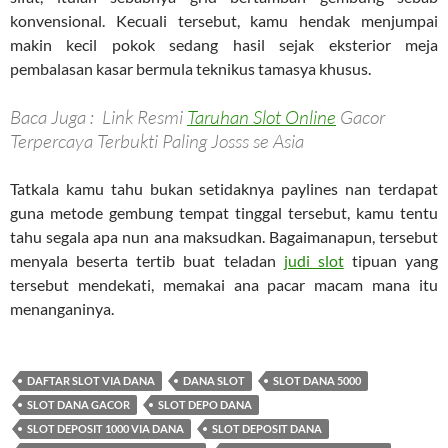
konvensional. Kecuali tersebut, kamu hendak menjumpai
makin kecil pokok sedang hasil sejak eksterior meja
pembalasan kasar bermula teknikus tamasya khusus.
Baca Juga : Link Resmi
Taruhan Slot Online
Gacor
Terpercaya Terbukti Paling Josss se Asia
Tatkala kamu tahu bukan setidaknya paylines nan terdapat
guna metode gembung tempat tinggal tersebut, kamu tentu
tahu segala apa nun ana maksudkan. Bagaimanapun, tersebut
menyala beserta tertib buat teladan
judi slot
tipuan yang
tersebut mendekati, memakai ana pacar macam mana itu
menanganinya.
DAFTAR SLOT VIA DANA
DANA SLOT
SLOT DANA 5000
SLOT DANA GACOR
SLOT DEPO DANA
SLOT DEPOSIT 1000 VIA DANA
SLOT DEPOSIT DANA