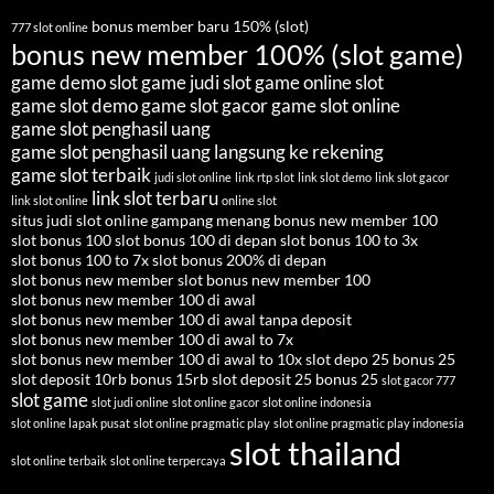
bonus member baru 150% (slot)
777 slot online
bonus new member 100% (slot game)
game demo slot
game judi slot
game online slot
game slot demo
game slot gacor
game slot online
game slot penghasil uang
game slot penghasil uang langsung ke rekening
game slot terbaik
judi slot online
link rtp slot
link slot demo
link slot gacor
link slot terbaru
link slot online
online slot
situs judi slot online gampang menang bonus new member 100
slot bonus 100
slot bonus 100 di depan
slot bonus 100 to 3x
slot bonus 100 to 7x
slot bonus 200% di depan
slot bonus new member
slot bonus new member 100
slot bonus new member 100 di awal
slot bonus new member 100 di awal tanpa deposit
slot bonus new member 100 di awal to 7x
slot bonus new member 100 di awal to 10x
slot depo 25 bonus 25
slot deposit 10rb bonus 15rb
slot deposit 25 bonus 25
slot gacor 777
slot game
slot judi online
slot online gacor
slot online indonesia
slot online lapak pusat
slot online pragmatic play
slot online pragmatic play indonesia
slot thailand
slot online terbaik
slot online terpercaya