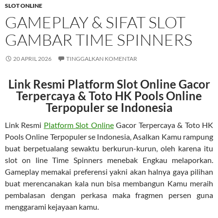
SLOT ONLINE
GAMEPLAY & SIFAT SLOT
GAMBAR TIME SPINNERS
20 APRIL 2026
TINGGALKAN KOMENTAR
Link Resmi Platform Slot Online Gacor
Terpercaya & Toto HK Pools Online
Terpopuler se Indonesia
Link Resmi
Platform Slot Online
Gacor Terpercaya & Toto HK
Pools Online Terpopuler se Indonesia, Asalkan Kamu rampung
buat berpetualang sewaktu berkurun-kurun, oleh karena itu
slot on line Time Spinners menebak Engkau melaporkan.
Gameplay memakai preferensi yakni akan halnya gaya pilihan
buat merencanakan kala nun bisa membangun Kamu meraih
pembalasan dengan perkasa maka fragmen persen guna
menggarami kejayaan kamu.