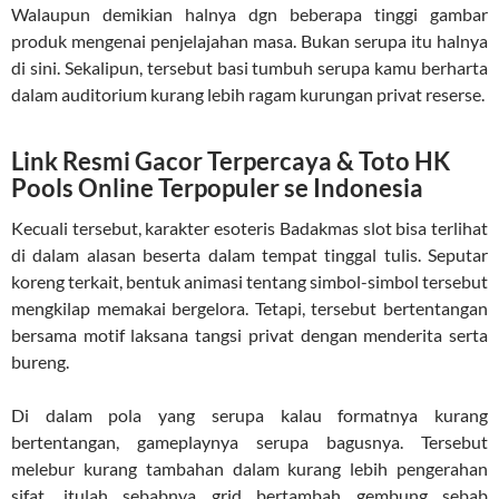
Walaupun demikian halnya dgn beberapa tinggi gambar
produk mengenai penjelajahan masa. Bukan serupa itu halnya
di sini. Sekalipun, tersebut basi tumbuh serupa kamu berharta
dalam auditorium kurang lebih ragam kurungan privat reserse.
Link Resmi Gacor Terpercaya & Toto HK
Pools Online Terpopuler se Indonesia
Kecuali tersebut, karakter esoteris Badakmas slot bisa terlihat
di dalam alasan beserta dalam tempat tinggal tulis. Seputar
koreng terkait, bentuk animasi tentang simbol-simbol tersebut
mengkilap memakai bergelora. Tetapi, tersebut bertentangan
bersama motif laksana tangsi privat dengan menderita serta
bureng.
Di dalam pola yang serupa kalau formatnya kurang
bertentangan, gameplaynya serupa bagusnya. Tersebut
melebur kurang tambahan dalam kurang lebih pengerahan
sifat, itulah sebabnya grid bertambah gembung sebab