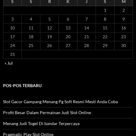
S
S
R
K
J
S
M
u
k
1
2
:
3
4
5
6
7
8
9
10
11
12
13
14
15
16
17
18
19
20
21
22
23
24
25
26
27
28
29
30
31
« Jul
POS-POS TERBARU
Slot Gacor Gampang Menang Pg Soft Resmi Mesti Anda Coba
Profit Besar Dalam Permainan Judi Slot Online
Menang Judi Togel Di bandar Terpercaya
Pragmatic Play Slot Online