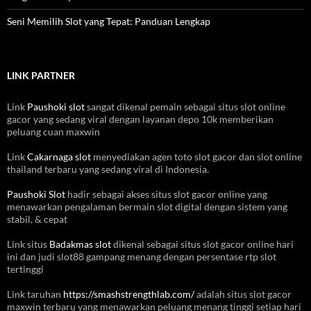
Seni Memilih Slot yang Tepat: Panduan Lengkap
LINK PARTNER
Link
Paushoki slot
sangat dikenal pemain sebagai situs slot online
gacor yang sedang viral dengan layanan depo 10k memberikan
peluang cuan maxwin
Link
Cakarnaga slot
menyediakan agen toto slot gacor dan slot online
thailand terbaru yang sedang viral di Indonesia.
Paushoki Slot
hadir sebagai akses situs slot gacor online yang
menawarkan pengalaman bermain slot digital dengan sistem yang
stabil, & cepat
Link situs
Badakmas slot
dikenal sebagai situs slot gacor online hari
ini dan judi slot88 gampang menang dengan persentase rtp slot
tertinggi
Link taruhan
https://smashstrengthlab.com/
adalah situs slot gacor
maxwin terbaru yang menawarkan peluang menang tinggi setiap hari