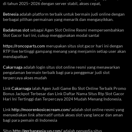
di tahun 2025–2026 dengan server stabil, akses cepat,
Betnesia
adalah platform terbaik untuk bermain judi online dengan
berbagai pilihan permainan yang menarik dan mengasyikkan.
Badakmas slot
sebagai Agen Slot Online Resmi mempersembahkan
Slot Gacor hari ini, cukup menggunakan modal santai
https://roncoparts.com
merupakan situs slot gacor hari ini dengan
RTP live tertinggi gampang menang yang menjamin setiap user akan
mendapatkan
Cakarnaga
adalah login situs slot online resmi yang menawarkan
pengalaman bermain terbaik bagi para penggemar judi slot
terpercaya akses mudah
Link
Cakarnaga
ialah Agen Judi Game Bo Slot Online Terbaik Promo
Bonus Jackpot Terbesar dan Link Daftar Nama Situs Rtp Slot Gacor
Hari Ini Tertinggi dan Terpercaya 2024 Mudah Menang Indonesia.
Link
http://moorenkosicecream.com/
adalah slot online resmi yang
menyediakan link alternatif untuk akses slot yang lancar dan aman
bagi para pemain di Indonesia
Situs
http://gerbangasia-up.com/
adalah penyedia situs