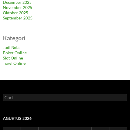
Desember 2025
November 2025
Oktober 2025
September 2025
Kategori
Judi Bola
Poker Online
Slot Online
Togel Online
C
a
r
i
u
AGUSTUS 2026
n
t