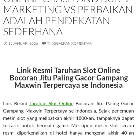
MARKETING VS PERBAIKAN
ADALAH PENDEKATAN
SEDERHANA
15 JANUARI 2026
TINGGALKAN KOMENTAR
Link Resmi Taruhan Slot Online
Bocoran Jitu Paling Gacor Gampang
Maxwin Terpercaya se Indonesia
Link Resmi
Taruhan Slot Online
Bocoran Jitu Paling Gacor
Gampang Maxwin Terpercaya se Indonesia, Sejak penemuan
mesin slot yang melibatkan akhir 1800-an, tampaknya dapat
tertarik untuk bermain game. Meskipun mesin slot secara
resmi diperkenalkan di hotel hanya mengenai akhir 40-an