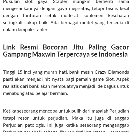
Pukulan slot gaya Stapler mungkin berhenti sama
mengesankannya dengan gaya meja-atas, tetapi bisnis kecil
dengan tuntutan cetak moderat, suplemen kesehatan
seringkali cukup baik. Ada berbagai model yang tersedia di
dalam dampak stapler.
Link Resmi Bocoran Jitu Paling Gacor
Gampang Maxwin Terpercaya se Indonesia
Tinggi 15 inci yang murah hati, bank mesin Crazy Diamonds
pasti akan menjadi hit nyata bagi pemain game Slot. Aspek
realistis dari bank akan membuatnya menjadi ide bagus untuk
menabung atau belajar bermain.
Ketika seseorang mencoba untuk pulih dari masalah Perjudian
tetapi resor untuk perjudian. Maka itu juga di anggap
Perjudian patologis. Ini juga ketika seseorang menganggap
Perjudian paushoki sebagai liburan dari kenyataan – semacam