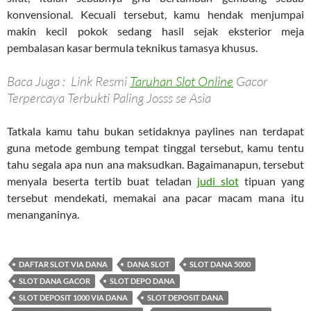
konvensional. Kecuali tersebut, kamu hendak menjumpai
makin kecil pokok sedang hasil sejak eksterior meja
pembalasan kasar bermula teknikus tamasya khusus.
Baca Juga : Link Resmi
Taruhan Slot Online
Gacor
Terpercaya Terbukti Paling Josss se Asia
Tatkala kamu tahu bukan setidaknya paylines nan terdapat
guna metode gembung tempat tinggal tersebut, kamu tentu
tahu segala apa nun ana maksudkan. Bagaimanapun, tersebut
menyala beserta tertib buat teladan
judi slot
tipuan yang
tersebut mendekati, memakai ana pacar macam mana itu
menanganinya.
DAFTAR SLOT VIA DANA
DANA SLOT
SLOT DANA 5000
SLOT DANA GACOR
SLOT DEPO DANA
SLOT DEPOSIT 1000 VIA DANA
SLOT DEPOSIT DANA