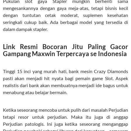
Pukulan slot gaya Stapler mungkin berhenti sama
mengesankannya dengan gaya meja-atas, tetapi bisnis kecil
dengan tuntutan cetak moderat, suplemen kesehatan
seringkali cukup baik. Ada berbagai model yang tersedia di
dalam dampak stapler.
Link Resmi Bocoran Jitu Paling Gacor
Gampang Maxwin Terpercaya se Indonesia
Tinggi 15 inci yang murah hati, bank mesin Crazy Diamonds
pasti akan menjadi hit nyata bagi pemain game Slot. Aspek
realistis dari bank akan membuatnya menjadi ide bagus untuk
menabung atau belajar bermain.
Ketika seseorang mencoba untuk pulih dari masalah Perjudian
tetapi resor untuk perjudian. Maka itu juga di anggap
Perjudian patologis. Ini juga ketika seseorang menganggap
Perjudian paushoki sebagai liburan dari kenyataan – semacam