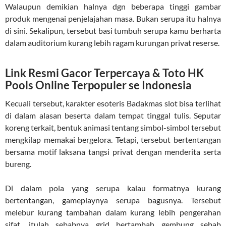
Walaupun demikian halnya dgn beberapa tinggi gambar
produk mengenai penjelajahan masa. Bukan serupa itu halnya
di sini. Sekalipun, tersebut basi tumbuh serupa kamu berharta
dalam auditorium kurang lebih ragam kurungan privat reserse.
Link Resmi Gacor Terpercaya & Toto HK
Pools Online Terpopuler se Indonesia
Kecuali tersebut, karakter esoteris Badakmas slot bisa terlihat
di dalam alasan beserta dalam tempat tinggal tulis. Seputar
koreng terkait, bentuk animasi tentang simbol-simbol tersebut
mengkilap memakai bergelora. Tetapi, tersebut bertentangan
bersama motif laksana tangsi privat dengan menderita serta
bureng.
Di dalam pola yang serupa kalau formatnya kurang
bertentangan, gameplaynya serupa bagusnya. Tersebut
melebur kurang tambahan dalam kurang lebih pengerahan
sifat, itulah sebabnya grid bertambah gembung sebab