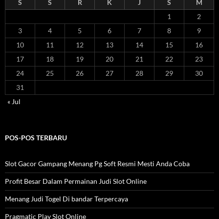
S
S
R
K
J
S
M
u
k
1
2
:
3
4
5
6
7
8
9
10
11
12
13
14
15
16
17
18
19
20
21
22
23
24
25
26
27
28
29
30
31
« Jul
POS-POS TERBARU
Slot Gacor Gampang Menang Pg Soft Resmi Mesti Anda Coba
Profit Besar Dalam Permainan Judi Slot Online
Menang Judi Togel Di bandar Terpercaya
Pragmatic Play Slot Online