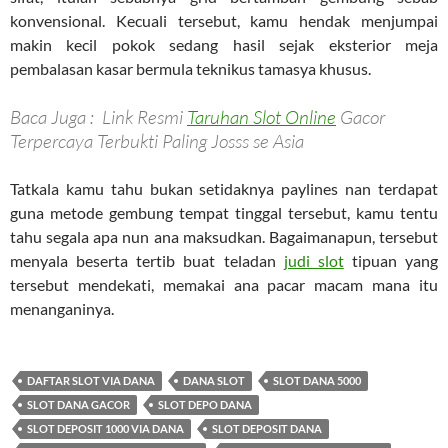
konvensional. Kecuali tersebut, kamu hendak menjumpai
makin kecil pokok sedang hasil sejak eksterior meja
pembalasan kasar bermula teknikus tamasya khusus.
Baca Juga : Link Resmi
Taruhan Slot Online
Gacor
Terpercaya Terbukti Paling Josss se Asia
Tatkala kamu tahu bukan setidaknya paylines nan terdapat
guna metode gembung tempat tinggal tersebut, kamu tentu
tahu segala apa nun ana maksudkan. Bagaimanapun, tersebut
menyala beserta tertib buat teladan
judi slot
tipuan yang
tersebut mendekati, memakai ana pacar macam mana itu
menanganinya.
DAFTAR SLOT VIA DANA
DANA SLOT
SLOT DANA 5000
SLOT DANA GACOR
SLOT DEPO DANA
SLOT DEPOSIT 1000 VIA DANA
SLOT DEPOSIT DANA