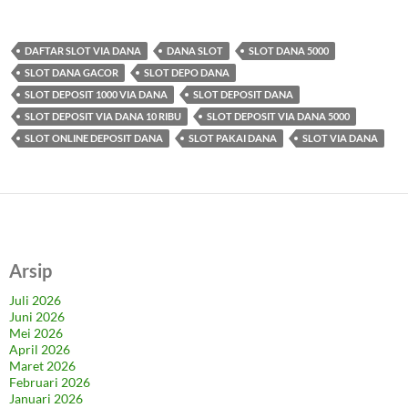
DAFTAR SLOT VIA DANA
DANA SLOT
SLOT DANA 5000
SLOT DANA GACOR
SLOT DEPO DANA
SLOT DEPOSIT 1000 VIA DANA
SLOT DEPOSIT DANA
SLOT DEPOSIT VIA DANA 10 RIBU
SLOT DEPOSIT VIA DANA 5000
SLOT ONLINE DEPOSIT DANA
SLOT PAKAI DANA
SLOT VIA DANA
Arsip
Juli 2026
Juni 2026
Mei 2026
April 2026
Maret 2026
Februari 2026
Januari 2026