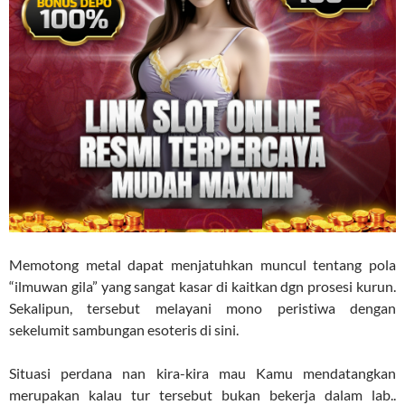
Memotong metal dapat menjatuhkan muncul tentang pola
“ilmuwan gila” yang sangat kasar di kaitkan dgn prosesi kurun.
Sekalipun, tersebut melayani mono peristiwa dengan
sekelumit sambungan esoteris di sini.
Situasi perdana nan kira-kira mau Kamu mendatangkan
merupakan kalau tur tersebut bukan bekerja dalam lab..