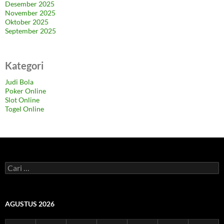
Desember 2025
November 2025
Oktober 2025
September 2025
Kategori
Judi Bola
Poker Online
Slot Online
Togel Online
C
a
r
i
u
AGUSTUS 2026
n
t