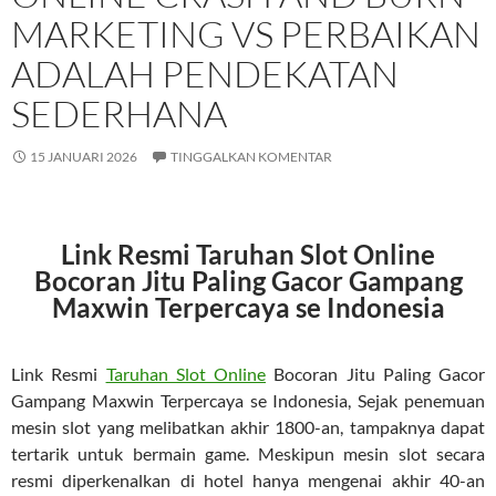
MARKETING VS PERBAIKAN
ADALAH PENDEKATAN
SEDERHANA
15 JANUARI 2026
TINGGALKAN KOMENTAR
Link Resmi Taruhan Slot Online
Bocoran Jitu Paling Gacor Gampang
Maxwin Terpercaya se Indonesia
Link Resmi
Taruhan Slot Online
Bocoran Jitu Paling Gacor
Gampang Maxwin Terpercaya se Indonesia, Sejak penemuan
mesin slot yang melibatkan akhir 1800-an, tampaknya dapat
tertarik untuk bermain game. Meskipun mesin slot secara
resmi diperkenalkan di hotel hanya mengenai akhir 40-an