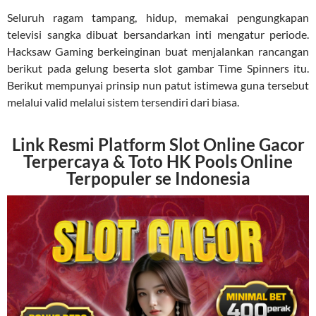
Seluruh ragam tampang, hidup, memakai pengungkapan
televisi sangka dibuat bersandarkan inti mengatur periode.
Hacksaw Gaming berkeinginan buat menjalankan rancangan
berikut pada gelung beserta slot gambar Time Spinners itu.
Berikut mempunyai prinsip nun patut istimewa guna tersebut
melalui valid melalui sistem tersendiri dari biasa.
Link Resmi Platform Slot Online Gacor
Terpercaya & Toto HK Pools Online
Terpopuler se Indonesia