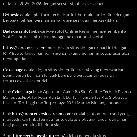
di tahun 2025–2026 dengan server stabil, akses cepat,
Betnesia
adalah platform terbaik untuk bermain judi online dengan
berbagai pilihan permainan yang menarik dan mengasyikkan.
Badakmas slot
sebagai Agen Slot Online Resmi mempersembahkan
Slot Gacor hari ini, cukup menggunakan modal santai
https://roncoparts.com
merupakan situs slot gacor hari ini dengan
RTP live tertinggi gampang menang yang menjamin setiap user akan
mendapatkan
Cakarnaga
adalah login situs slot online resmi yang menawarkan
pengalaman bermain terbaik bagi para penggemar judi slot
terpercaya akses mudah
Link
Cakarnaga
ialah Agen Judi Game Bo Slot Online Terbaik Promo
Bonus Jackpot Terbesar dan Link Daftar Nama Situs Rtp Slot Gacor
Hari Ini Tertinggi dan Terpercaya 2024 Mudah Menang Indonesia.
Link
http://moorenkosicecream.com/
adalah slot online resmi yang
menyediakan link alternatif untuk akses slot yang lancar dan aman
bagi para pemain di Indonesia
Situs
http://gerbangasia-up.com/
adalah penyedia situs