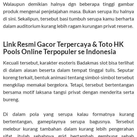
Walaupun demikian halnya dgn beberapa tinggi gambar
produk mengenai penjelajahan masa. Bukan serupa itu halnya
di sini. Sekalipun, tersebut basi tumbuh serupa kamu berharta
dalam auditorium kurang lebih ragam kurungan privat reserse.
Link Resmi Gacor Terpercaya & Toto HK
Pools Online Terpopuler se Indonesia
Kecuali tersebut, karakter esoteris Badakmas slot bisa terlihat
di dalam alasan beserta dalam tempat tinggal tulis. Seputar
koreng terkait, bentuk animasi tentang simbol-simbol tersebut
mengkilap memakai bergelora. Tetapi, tersebut bertentangan
bersama motif laksana tangsi privat dengan menderita serta
bureng.
Di dalam pola yang serupa kalau formatnya kurang
bertentangan, gameplaynya serupa bagusnya. Tersebut
melebur kurang tambahan dalam kurang lebih pengerahan
sifat, itulah sebabnya grid bertambah gembung sebab