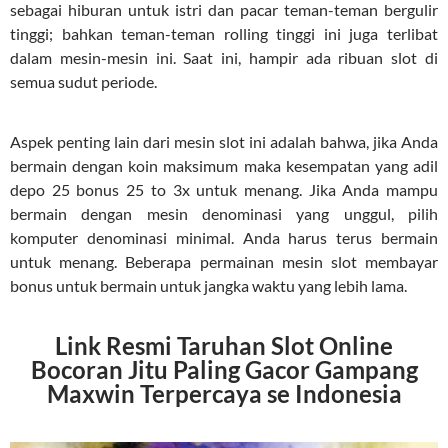
sebagai hiburan untuk istri dan pacar teman-teman bergulir
tinggi; bahkan teman-teman rolling tinggi ini juga terlibat
dalam mesin-mesin ini. Saat ini, hampir ada ribuan slot di
semua sudut periode.
Aspek penting lain dari mesin slot ini adalah bahwa, jika Anda
bermain dengan koin maksimum maka kesempatan yang adil
depo 25 bonus 25 to 3x untuk menang. Jika Anda mampu
bermain dengan mesin denominasi yang unggul, pilih
komputer denominasi minimal. Anda harus terus bermain
untuk menang. Beberapa permainan mesin slot membayar
bonus untuk bermain untuk jangka waktu yang lebih lama.
Link Resmi Taruhan Slot Online
Bocoran Jitu Paling Gacor Gampang
Maxwin Terpercaya se Indonesia