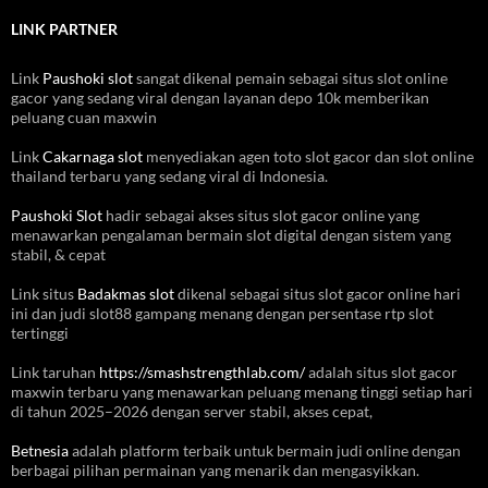
LINK PARTNER
Link
Paushoki slot
sangat dikenal pemain sebagai situs slot online
gacor yang sedang viral dengan layanan depo 10k memberikan
peluang cuan maxwin
Link
Cakarnaga slot
menyediakan agen toto slot gacor dan slot online
thailand terbaru yang sedang viral di Indonesia.
Paushoki Slot
hadir sebagai akses situs slot gacor online yang
menawarkan pengalaman bermain slot digital dengan sistem yang
stabil, & cepat
Link situs
Badakmas slot
dikenal sebagai situs slot gacor online hari
ini dan judi slot88 gampang menang dengan persentase rtp slot
tertinggi
Link taruhan
https://smashstrengthlab.com/
adalah situs slot gacor
maxwin terbaru yang menawarkan peluang menang tinggi setiap hari
di tahun 2025–2026 dengan server stabil, akses cepat,
Betnesia
adalah platform terbaik untuk bermain judi online dengan
berbagai pilihan permainan yang menarik dan mengasyikkan.