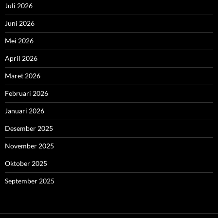
Juli 2026
Juni 2026
Mei 2026
April 2026
Maret 2026
Februari 2026
Januari 2026
Desember 2025
November 2025
Oktober 2025
September 2025