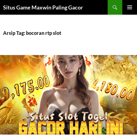
Langsung
Cari
Situs Game Maxwin Paling Gacor
ke
MENU
isi
UTAMA
Arsip Tag: bocoran rtp slot