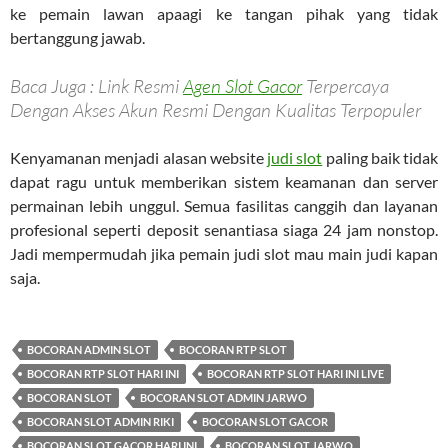
ke pemain lawan apaagi ke tangan pihak yang tidak
bertanggung jawab.
Baca Juga : Link Resmi
Agen Slot Gacor
Terpercaya
Dengan Akses Akun Resmi Dengan Kualitas Terpopuler
Kenyamanan menjadi alasan website
judi slot
paling baik tidak
dapat ragu untuk memberikan sistem keamanan dan server
permainan lebih unggul. Semua fasilitas canggih dan layanan
profesional seperti deposit senantiasa siaga 24 jam nonstop.
Jadi mempermudah jika pemain judi slot mau main judi kapan
saja.
BOCORAN ADMIN SLOT
BOCORAN RTP SLOT
BOCORAN RTP SLOT HARI INI
BOCORAN RTP SLOT HARI INI LIVE
BOCORAN SLOT
BOCORAN SLOT ADMIN JARWO
BOCORAN SLOT ADMIN RIKI
BOCORAN SLOT GACOR
BOCORAN SLOT GACOR HARI INI
BOCORAN SLOT JARWO