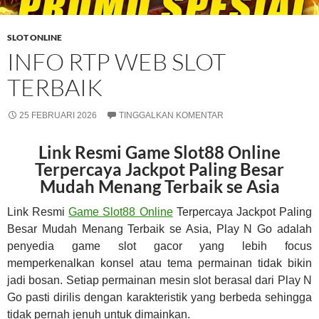
SLOT ONLINE
INFO RTP WEB SLOT
TERBAIK
25 FEBRUARI 2026
TINGGALKAN KOMENTAR
Link Resmi Game Slot88 Online
Terpercaya Jackpot Paling Besar
Mudah Menang Terbaik se Asia
Link Resmi
Game Slot88 Online
Terpercaya Jackpot Paling
Besar Mudah Menang Terbaik se Asia, Play N Go adalah
penyedia game slot gacor yang lebih focus
memperkenalkan konsel atau tema permainan tidak bikin
jadi bosan. Setiap permainan mesin slot berasal dari Play N
Go pasti dirilis dengan karakteristik yang berbeda sehingga
tidak pernah jenuh untuk dimainkan.