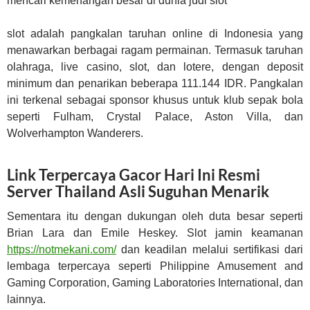
mencari kemenangan besar di dunia judi slot
slot adalah pangkalan taruhan online di Indonesia yang
menawarkan berbagai ragam permainan. Termasuk taruhan
olahraga, live casino, slot, dan lotere, dengan deposit
minimum dan penarikan beberapa 111.144 IDR. Pangkalan
ini terkenal sebagai sponsor khusus untuk klub sepak bola
seperti Fulham, Crystal Palace, Aston Villa, dan
Wolverhampton Wanderers.
Link Terpercaya Gacor Hari Ini Resmi
Server Thailand Asli Suguhan Menarik
Sementara itu dengan dukungan oleh duta besar seperti
Brian Lara dan Emile Heskey. Slot jamin keamanan
https://notmekani.com/
dan keadilan melalui sertifikasi dari
lembaga terpercaya seperti Philippine Amusement and
Gaming Corporation, Gaming Laboratories International, dan
lainnya.