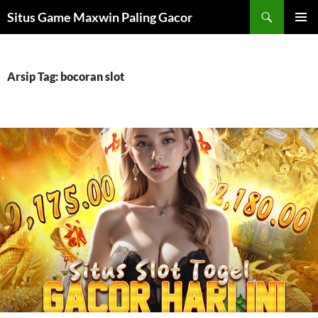
Langsung
Cari
Situs Game Maxwin Paling Gacor
ke
MENU
isi
UTAMA
Arsip Tag: bocoran slot