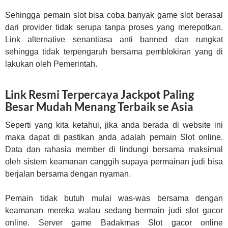
Sehingga pemain slot bisa coba banyak game slot berasal
dari provider tidak serupa tanpa proses yang merepotkan.
Link alternative senantiasa anti banned dan rungkat
sehingga tidak terpengaruh bersama pemblokiran yang di
lakukan oleh Pemerintah.
Link Resmi Terpercaya Jackpot Paling
Besar Mudah Menang Terbaik se Asia
Seperti yang kita ketahui, jika anda berada di website ini
maka dapat di pastikan anda adalah pemain Slot online.
Data dan rahasia member di lindungi bersama maksimal
oleh sistem keamanan canggih supaya permainan judi bisa
berjalan bersama dengan nyaman.
Pemain tidak butuh mulai was-was bersama dengan
keamanan mereka walau sedang bermain judi slot gacor
online. Server game Badakmas Slot gacor online