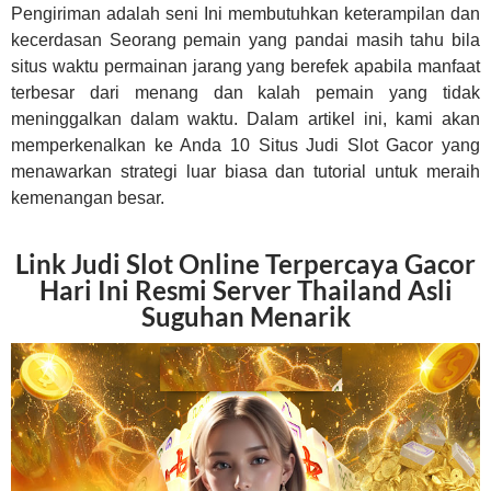
Pengiriman adalah seni Ini membutuhkan keterampilan dan
kecerdasan Seorang pemain yang pandai masih tahu bila
situs waktu permainan jarang yang berefek apabila manfaat
terbesar dari menang dan kalah pemain yang tidak
meninggalkan dalam waktu. Dalam artikel ini, kami akan
memperkenalkan ke Anda 10 Situs Judi Slot Gacor yang
menawarkan strategi luar biasa dan tutorial untuk meraih
kemenangan besar.
Link Judi Slot Online Terpercaya Gacor
Hari Ini Resmi Server Thailand Asli
Suguhan Menarik