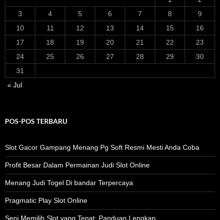
:
3
4
5
6
7
8
9
10
11
12
13
14
15
16
17
18
19
20
21
22
23
24
25
26
27
28
29
30
31
« Jul
POS-POS TERBARU
Slot Gacor Gampang Menang Pg Soft Resmi Mesti Anda Coba
Profit Besar Dalam Permainan Judi Slot Online
Menang Judi Togel Di bandar Terpercaya
Pragmatic Play Slot Online
Seni Memilih Slot yang Tepat: Panduan Lengkap