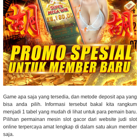
Game apa saja yang tersedia, dan metode deposit apa yang
bisa anda pilih. Informasi tersebut bakal kita rangkum
menjadi 1 tabel yang mudah di lihat untuk para pemain baru.
Pilihan permainan mesin slot gacor dari website judi slot
online terpercaya amat lengkap di dalam satu akun member
saja.