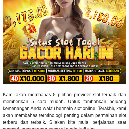
Kami akan membahas 8 pilihan provider slot terbaik dan
memberikan 5 cara mudah. Untuk tambahkan peluang
kemenangan Anda waktu bermain slot online. Terakhir, kami
akan membahas terminologi penting dalam permainan slot
terbaru dan terbaik. Silakan kita mulai perjalanan saat