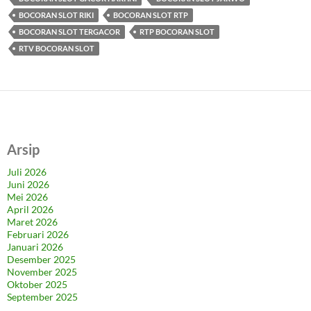
BOCORAN SLOT RIKI
BOCORAN SLOT RTP
BOCORAN SLOT TERGACOR
RTP BOCORAN SLOT
RTV BOCORAN SLOT
Arsip
Juli 2026
Juni 2026
Mei 2026
April 2026
Maret 2026
Februari 2026
Januari 2026
Desember 2025
November 2025
Oktober 2025
September 2025