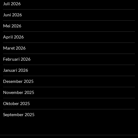
Juli 2026
Juni 2026
Mei 2026
April 2026
Maret 2026
Februari 2026
Januari 2026
Desember 2025
November 2025
Oktober 2025
September 2025