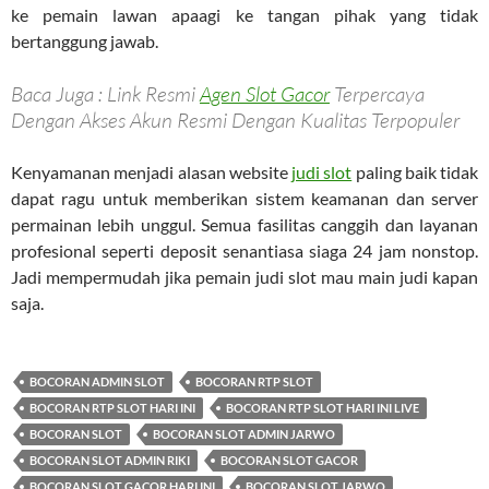
ke pemain lawan apaagi ke tangan pihak yang tidak
bertanggung jawab.
Baca Juga : Link Resmi
Agen Slot Gacor
Terpercaya
Dengan Akses Akun Resmi Dengan Kualitas Terpopuler
Kenyamanan menjadi alasan website
judi slot
paling baik tidak
dapat ragu untuk memberikan sistem keamanan dan server
permainan lebih unggul. Semua fasilitas canggih dan layanan
profesional seperti deposit senantiasa siaga 24 jam nonstop.
Jadi mempermudah jika pemain judi slot mau main judi kapan
saja.
BOCORAN ADMIN SLOT
BOCORAN RTP SLOT
BOCORAN RTP SLOT HARI INI
BOCORAN RTP SLOT HARI INI LIVE
BOCORAN SLOT
BOCORAN SLOT ADMIN JARWO
BOCORAN SLOT ADMIN RIKI
BOCORAN SLOT GACOR
BOCORAN SLOT GACOR HARI INI
BOCORAN SLOT JARWO