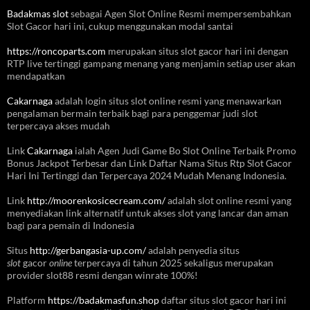
Badakmas slot
sebagai Agen Slot Online Resmi mempersembahkan
Slot Gacor hari ini, cukup menggunakan modal santai
https://roncoparts.com
merupakan situs slot gacor hari ini dengan
RTP live tertinggi gampang menang yang menjamin setiap user akan
mendapatkan
Cakarnaga
adalah login situs slot online resmi yang menawarkan
pengalaman bermain terbaik bagi para penggemar judi slot
terpercaya akses mudah
Link
Cakarnaga
ialah Agen Judi Game Bo Slot Online Terbaik Promo
Bonus Jackpot Terbesar dan Link Daftar Nama Situs Rtp Slot Gacor
Hari Ini Tertinggi dan Terpercaya 2024 Mudah Menang Indonesia.
Link
http://moorenkosicecream.com/
adalah slot online resmi yang
menyediakan link alternatif untuk akses slot yang lancar dan aman
bagi para pemain di Indonesia
Situs
http://gerbangasia-up.com/
adalah penyedia situs
slot
gacor
online
terpercaya di tahun 2025 sekaligus merupakan
provider slot88 resmi dengan winrate 100%!
Platform
https://badakmasfun.shop
daftar situs slot gacor hari ini