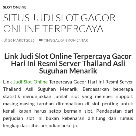
SLOT ONLINE
SITUS JUDI SLOT GACOR
ONLINE TERPERCAYA
26 MARET 2026
TINGGALKAN KOMENTAR
Link Judi Slot Online Terpercaya Gacor
Hari Ini Resmi Server Thailand Asli
Suguhan Menarik
Link
Judi Slot Online
Terpercaya Gacor Hari Ini Resmi Server
Thailand Asli Suguhan Menarik, Berdasarkan beberapa
statistik menunjukkan jumlah slot yang memberi support
masing-masing taruhan ditempatkan di slot penting untuk
kenali kapan harus setop bermain slot. Pendapatan dari
perjudian slot ini bukan kebenaran dihitung dan rumus
lengkap dari situs perjudian bekerja.