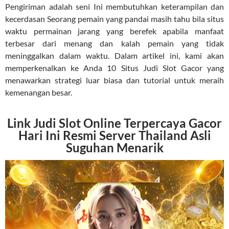
Pengiriman adalah seni Ini membutuhkan keterampilan dan
kecerdasan Seorang pemain yang pandai masih tahu bila situs
waktu permainan jarang yang berefek apabila manfaat
terbesar dari menang dan kalah pemain yang tidak
meninggalkan dalam waktu. Dalam artikel ini, kami akan
memperkenalkan ke Anda 10 Situs Judi Slot Gacor yang
menawarkan strategi luar biasa dan tutorial untuk meraih
kemenangan besar.
Link Judi Slot Online Terpercaya Gacor
Hari Ini Resmi Server Thailand Asli
Suguhan Menarik