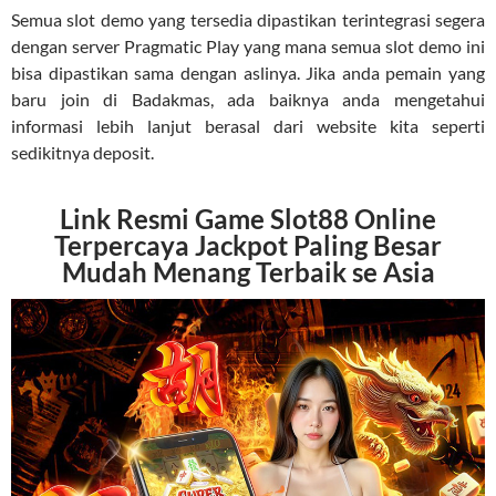
Semua slot demo yang tersedia dipastikan terintegrasi segera
dengan server Pragmatic Play yang mana semua slot demo ini
bisa dipastikan sama dengan aslinya. Jika anda pemain yang
baru join di Badakmas, ada baiknya anda mengetahui
informasi lebih lanjut berasal dari website kita seperti
sedikitnya deposit.
Link Resmi Game Slot88 Online
Terpercaya Jackpot Paling Besar
Mudah Menang Terbaik se Asia