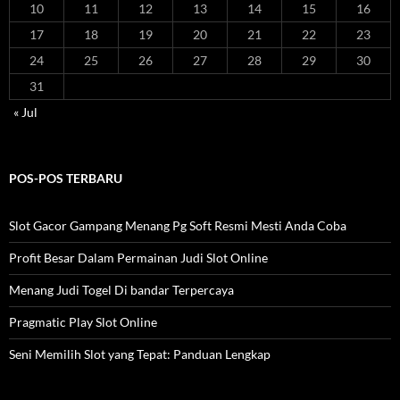
10
11
12
13
14
15
16
17
18
19
20
21
22
23
24
25
26
27
28
29
30
31
« Jul
POS-POS TERBARU
Slot Gacor Gampang Menang Pg Soft Resmi Mesti Anda Coba
Profit Besar Dalam Permainan Judi Slot Online
Menang Judi Togel Di bandar Terpercaya
Pragmatic Play Slot Online
Seni Memilih Slot yang Tepat: Panduan Lengkap