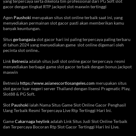
yang terpercaya serta dikelola tim professional dari PG Soft slot
gacor dengan tingkat RTP jackpot slot maxwin tertinggi
Agen
Paushoki
merupakan situs slot online terbaik saat ini, yang
menyediakan permainan slot gacor pasti akan memberikan kamu
banyak keuntungan.
Situs
gerbangasia
slot gacor hari ini paling terpercaya paling terbaru
di tahun 2024 yang menyediakan game slot online digemari oleh
pecinta slot online..
Link
Betnesia
adalah situs judi slot online gacor terpercaya resmi
menyediakan berbagai game slot gacor terbaik dengan bonus jackpot
maxwin
Betnesia
https://www.asianescortlosangeles.com
merupakan situs
slot gacor luar negeri server Thailand dengan lisensi Pragmatic Play,
Slot88 & PG Soft.
Slot
Paushoki
ialah Nama Situs Game Slot Online Gacor Penghasil
Uang Terbaik Resmi Terpercaya Live Rtp Tertinggi Hari Ini.
Game
Cakarnaga heylink
adalah Link Situs Judi Slot Online Terbaik
dan Terpercaya Bocoran Rtp Slot Gacor Tertinggi Hari Ini Live.