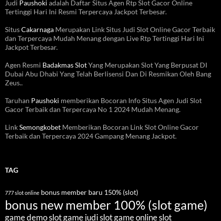
Judi
Paushoki
adalah Daftar Situs Agen Rtp Slot Gacor Online
Tertinggi Hari Ini Resmi Terpercaya Jackpot Terbesar.
Situs
Cakarnaga
Merupakan Link Situs Judi Slot Online Gacor Terbaik
dan Terpercaya Mudah Menang dengan Live Rtp Tertinggi Hari Ini
Jackpot Terbesar.
Agen Resmi
Badakmas Slot
Yang Merupakan Slot Yang Berpusat DI
Dubai Abu Dhabi Yang Telah Berlisensi Dan Di Resmikan Oleh Bang
Zeus..
Taruhan
Paushoki
memberikan Bocoran Info Situs Agen Judi Slot
Gacor Terbaik dan Terpercaya No 1 2024 Mudah Menang.
Link
Semongkobet
Memberikan Bocoran Link Slot Online Gacor
Terbaik dan Terpercaya 2024 Gampang Menang Jackpot.
TAG
bonus member baru 150% (slot)
777 slot online
bonus new member 100% (slot game)
game demo slot
game judi slot
game online slot