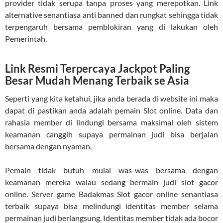
provider tidak serupa tanpa proses yang merepotkan. Link
alternative senantiasa anti banned dan rungkat sehingga tidak
terpengaruh bersama pemblokiran yang di lakukan oleh
Pemerintah.
Link Resmi Terpercaya Jackpot Paling
Besar Mudah Menang Terbaik se Asia
Seperti yang kita ketahui, jika anda berada di website ini maka
dapat di pastikan anda adalah pemain Slot online. Data dan
rahasia member di lindungi bersama maksimal oleh sistem
keamanan canggih supaya permainan judi bisa berjalan
bersama dengan nyaman.
Pemain tidak butuh mulai was-was bersama dengan
keamanan mereka walau sedang bermain judi slot gacor
online. Server game Badakmas Slot gacor online senantiasa
terbaik supaya bisa melindungi identitas member selama
permainan judi berlangsung. Identitas member tidak ada bocor