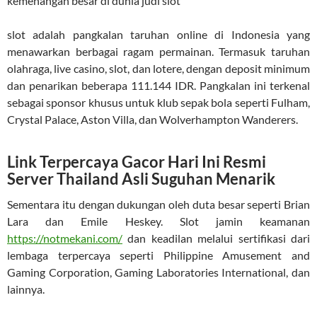
kemenangan besar di dunia judi slot
slot adalah pangkalan taruhan online di Indonesia yang
menawarkan berbagai ragam permainan. Termasuk taruhan
olahraga, live casino, slot, dan lotere, dengan deposit minimum
dan penarikan beberapa 111.144 IDR. Pangkalan ini terkenal
sebagai sponsor khusus untuk klub sepak bola seperti Fulham,
Crystal Palace, Aston Villa, dan Wolverhampton Wanderers.
Link Terpercaya Gacor Hari Ini Resmi
Server Thailand Asli Suguhan Menarik
Sementara itu dengan dukungan oleh duta besar seperti Brian
Lara dan Emile Heskey. Slot jamin keamanan
https://notmekani.com/
dan keadilan melalui sertifikasi dari
lembaga terpercaya seperti Philippine Amusement and
Gaming Corporation, Gaming Laboratories International, dan
lainnya.