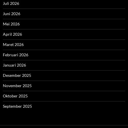
Juli 2026
Juni 2026
Mei 2026
April 2026
Maret 2026
Februari 2026
Januari 2026
Desember 2025
November 2025
Oktober 2025
September 2025