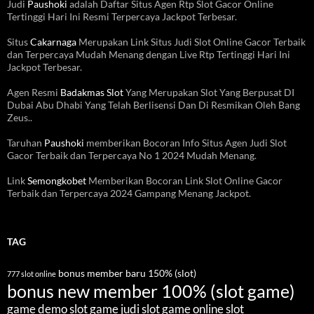
Judi
Paushoki
adalah Daftar Situs Agen Rtp Slot Gacor Online
Tertinggi Hari Ini Resmi Terpercaya Jackpot Terbesar.
Situs
Cakarnaga
Merupakan Link Situs Judi Slot Online Gacor Terbaik
dan Terpercaya Mudah Menang dengan Live Rtp Tertinggi Hari Ini
Jackpot Terbesar.
Agen Resmi
Badakmas Slot
Yang Merupakan Slot Yang Berpusat DI
Dubai Abu Dhabi Yang Telah Berlisensi Dan Di Resmikan Oleh Bang
Zeus..
Taruhan
Paushoki
memberikan Bocoran Info Situs Agen Judi Slot
Gacor Terbaik dan Terpercaya No 1 2024 Mudah Menang.
Link
Semongkobet
Memberikan Bocoran Link Slot Online Gacor
Terbaik dan Terpercaya 2024 Gampang Menang Jackpot.
TAG
bonus member baru 150% (slot)
777 slot online
bonus new member 100% (slot game)
game demo slot
game judi slot
game online slot