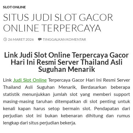
SLOT ONLINE
SITUS JUDI SLOT GACOR
ONLINE TERPERCAYA
26 MARET 2026
TINGGALKAN KOMENTAR
Link Judi Slot Online Terpercaya Gacor
Hari Ini Resmi Server Thailand Asli
Suguhan Menarik
Link
Judi Slot Online
Terpercaya Gacor Hari Ini Resmi Server
Thailand Asli Suguhan Menarik, Berdasarkan beberapa
statistik menunjukkan jumlah slot yang memberi support
masing-masing taruhan ditempatkan di slot penting untuk
kenali kapan harus setop bermain slot. Pendapatan dari
perjudian slot ini bukan kebenaran dihitung dan rumus
lengkap dari situs perjudian bekerja.