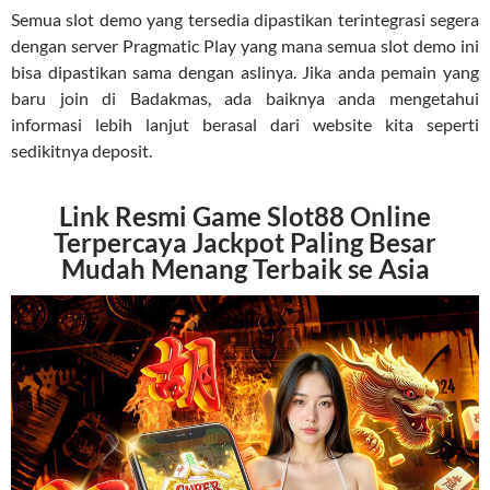
Semua slot demo yang tersedia dipastikan terintegrasi segera
dengan server Pragmatic Play yang mana semua slot demo ini
bisa dipastikan sama dengan aslinya. Jika anda pemain yang
baru join di Badakmas, ada baiknya anda mengetahui
informasi lebih lanjut berasal dari website kita seperti
sedikitnya deposit.
Link Resmi Game Slot88 Online
Terpercaya Jackpot Paling Besar
Mudah Menang Terbaik se Asia