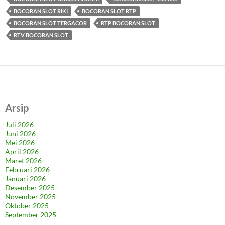
BOCORAN SLOT RIKI
BOCORAN SLOT RTP
BOCORAN SLOT TERGACOR
RTP BOCORAN SLOT
RTV BOCORAN SLOT
Arsip
Juli 2026
Juni 2026
Mei 2026
April 2026
Maret 2026
Februari 2026
Januari 2026
Desember 2025
November 2025
Oktober 2025
September 2025