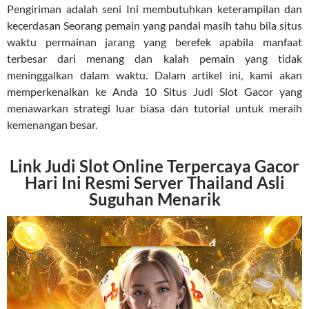
Pengiriman adalah seni Ini membutuhkan keterampilan dan
kecerdasan Seorang pemain yang pandai masih tahu bila situs
waktu permainan jarang yang berefek apabila manfaat
terbesar dari menang dan kalah pemain yang tidak
meninggalkan dalam waktu. Dalam artikel ini, kami akan
memperkenalkan ke Anda 10 Situs Judi Slot Gacor yang
menawarkan strategi luar biasa dan tutorial untuk meraih
kemenangan besar.
Link Judi Slot Online Terpercaya Gacor
Hari Ini Resmi Server Thailand Asli
Suguhan Menarik