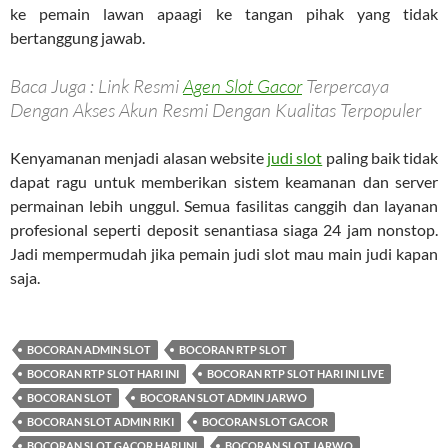
ke pemain lawan apaagi ke tangan pihak yang tidak
bertanggung jawab.
Baca Juga : Link Resmi
Agen Slot Gacor
Terpercaya
Dengan Akses Akun Resmi Dengan Kualitas Terpopuler
Kenyamanan menjadi alasan website
judi slot
paling baik tidak
dapat ragu untuk memberikan sistem keamanan dan server
permainan lebih unggul. Semua fasilitas canggih dan layanan
profesional seperti deposit senantiasa siaga 24 jam nonstop.
Jadi mempermudah jika pemain judi slot mau main judi kapan
saja.
BOCORAN ADMIN SLOT
BOCORAN RTP SLOT
BOCORAN RTP SLOT HARI INI
BOCORAN RTP SLOT HARI INI LIVE
BOCORAN SLOT
BOCORAN SLOT ADMIN JARWO
BOCORAN SLOT ADMIN RIKI
BOCORAN SLOT GACOR
BOCORAN SLOT GACOR HARI INI
BOCORAN SLOT JARWO