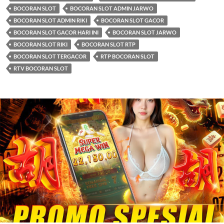
BOCORAN SLOT
BOCORAN SLOT ADMIN JARWO
BOCORAN SLOT ADMIN RIKI
BOCORAN SLOT GACOR
BOCORAN SLOT GACOR HARI INI
BOCORAN SLOT JARWO
BOCORAN SLOT RIKI
BOCORAN SLOT RTP
BOCORAN SLOT TERGACOR
RTP BOCORAN SLOT
RTV BOCORAN SLOT