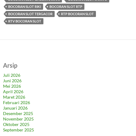
BOCORAN SLOT RIKI
BOCORAN SLOT RTP
BOCORAN SLOT TERGACOR
RTP BOCORAN SLOT
RTV BOCORAN SLOT
Arsip
Juli 2026
Juni 2026
Mei 2026
April 2026
Maret 2026
Februari 2026
Januari 2026
Desember 2025
November 2025
Oktober 2025
September 2025