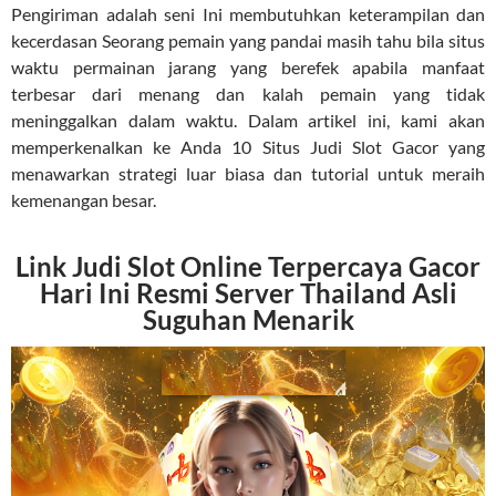
Pengiriman adalah seni Ini membutuhkan keterampilan dan
kecerdasan Seorang pemain yang pandai masih tahu bila situs
waktu permainan jarang yang berefek apabila manfaat
terbesar dari menang dan kalah pemain yang tidak
meninggalkan dalam waktu. Dalam artikel ini, kami akan
memperkenalkan ke Anda 10 Situs Judi Slot Gacor yang
menawarkan strategi luar biasa dan tutorial untuk meraih
kemenangan besar.
Link Judi Slot Online Terpercaya Gacor
Hari Ini Resmi Server Thailand Asli
Suguhan Menarik