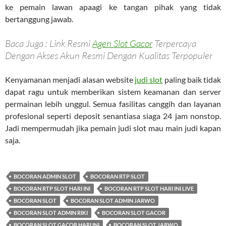
ke pemain lawan apaagi ke tangan pihak yang tidak
bertanggung jawab.
Baca Juga : Link Resmi
Agen Slot Gacor
Terpercaya
Dengan Akses Akun Resmi Dengan Kualitas Terpopuler
Kenyamanan menjadi alasan website
judi slot
paling baik tidak
dapat ragu untuk memberikan sistem keamanan dan server
permainan lebih unggul. Semua fasilitas canggih dan layanan
profesional seperti deposit senantiasa siaga 24 jam nonstop.
Jadi mempermudah jika pemain judi slot mau main judi kapan
saja.
BOCORAN ADMIN SLOT
BOCORAN RTP SLOT
BOCORAN RTP SLOT HARI INI
BOCORAN RTP SLOT HARI INI LIVE
BOCORAN SLOT
BOCORAN SLOT ADMIN JARWO
BOCORAN SLOT ADMIN RIKI
BOCORAN SLOT GACOR
BOCORAN SLOT GACOR HARI INI
BOCORAN SLOT JARWO