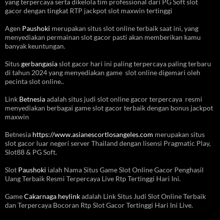
yang terpercaya serta dikelola tim professional dari PG Soft slot
gacor dengan tingkat RTP jackpot slot maxwin tertinggi
Agen
Paushoki
merupakan situs slot online terbaik saat ini, yang
menyediakan permainan slot gacor pasti akan memberikan kamu
banyak keuntungan.
Situs
gerbangasia
slot gacor hari ini paling terpercaya paling terbaru
di tahun 2024 yang menyediakan game slot online digemari oleh
pecinta slot online..
Link
Betnesia
adalah situs judi slot online gacor terpercaya resmi
menyediakan berbagai game slot gacor terbaik dengan bonus jackpot
maxwin
Betnesia
https://www.asianescortlosangeles.com
merupakan situs
slot gacor luar negeri server Thailand dengan lisensi Pragmatic Play,
Slot88 & PG Soft.
Slot
Paushoki
ialah Nama Situs Game Slot Online Gacor Penghasil
Uang Terbaik Resmi Terpercaya Live Rtp Tertinggi Hari Ini.
Game
Cakarnaga heylink
adalah Link Situs Judi Slot Online Terbaik
dan Terpercaya Bocoran Rtp Slot Gacor Tertinggi Hari Ini Live.