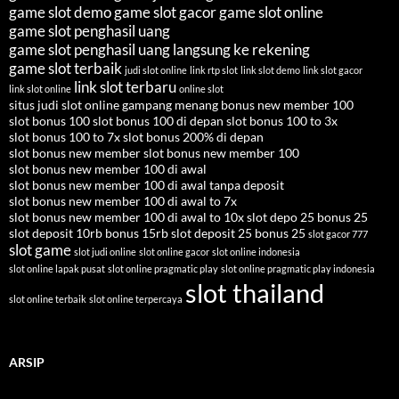
game slot demo
game slot gacor
game slot online
game slot penghasil uang
game slot penghasil uang langsung ke rekening
game slot terbaik
judi slot online
link rtp slot
link slot demo
link slot gacor
link slot terbaru
link slot online
online slot
situs judi slot online gampang menang bonus new member 100
slot bonus 100
slot bonus 100 di depan
slot bonus 100 to 3x
slot bonus 100 to 7x
slot bonus 200% di depan
slot bonus new member
slot bonus new member 100
slot bonus new member 100 di awal
slot bonus new member 100 di awal tanpa deposit
slot bonus new member 100 di awal to 7x
slot bonus new member 100 di awal to 10x
slot depo 25 bonus 25
slot deposit 10rb bonus 15rb
slot deposit 25 bonus 25
slot gacor 777
slot game
slot judi online
slot online gacor
slot online indonesia
slot online lapak pusat
slot online pragmatic play
slot online pragmatic play indonesia
slot thailand
slot online terbaik
slot online terpercaya
ARSIP