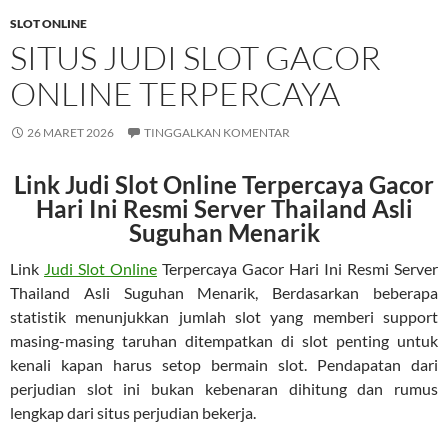
SLOT ONLINE
SITUS JUDI SLOT GACOR
ONLINE TERPERCAYA
26 MARET 2026
TINGGALKAN KOMENTAR
Link Judi Slot Online Terpercaya Gacor
Hari Ini Resmi Server Thailand Asli
Suguhan Menarik
Link
Judi Slot Online
Terpercaya Gacor Hari Ini Resmi Server
Thailand Asli Suguhan Menarik, Berdasarkan beberapa
statistik menunjukkan jumlah slot yang memberi support
masing-masing taruhan ditempatkan di slot penting untuk
kenali kapan harus setop bermain slot. Pendapatan dari
perjudian slot ini bukan kebenaran dihitung dan rumus
lengkap dari situs perjudian bekerja.