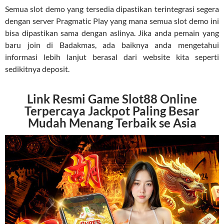
Semua slot demo yang tersedia dipastikan terintegrasi segera
dengan server Pragmatic Play yang mana semua slot demo ini
bisa dipastikan sama dengan aslinya. Jika anda pemain yang
baru join di Badakmas, ada baiknya anda mengetahui
informasi lebih lanjut berasal dari website kita seperti
sedikitnya deposit.
Link Resmi Game Slot88 Online
Terpercaya Jackpot Paling Besar
Mudah Menang Terbaik se Asia