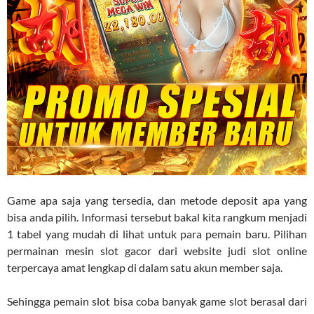
Game apa saja yang tersedia, dan metode deposit apa yang
bisa anda pilih. Informasi tersebut bakal kita rangkum menjadi
1 tabel yang mudah di lihat untuk para pemain baru. Pilihan
permainan mesin slot gacor dari website judi slot online
terpercaya amat lengkap di dalam satu akun member saja.
Sehingga pemain slot bisa coba banyak game slot berasal dari