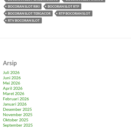
BOCORAN SLOT RIKI
BOCORAN SLOT RTP
BOCORAN SLOT TERGACOR
RTP BOCORAN SLOT
RTV BOCORAN SLOT
Arsip
Juli 2026
Juni 2026
Mei 2026
April 2026
Maret 2026
Februari 2026
Januari 2026
Desember 2025
November 2025
Oktober 2025
September 2025