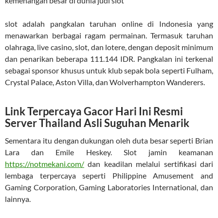
kemenangan besar di dunia judi slot
slot adalah pangkalan taruhan online di Indonesia yang
menawarkan berbagai ragam permainan. Termasuk taruhan
olahraga, live casino, slot, dan lotere, dengan deposit minimum
dan penarikan beberapa 111.144 IDR. Pangkalan ini terkenal
sebagai sponsor khusus untuk klub sepak bola seperti Fulham,
Crystal Palace, Aston Villa, dan Wolverhampton Wanderers.
Link Terpercaya Gacor Hari Ini Resmi
Server Thailand Asli Suguhan Menarik
Sementara itu dengan dukungan oleh duta besar seperti Brian
Lara dan Emile Heskey. Slot jamin keamanan
https://notmekani.com/
dan keadilan melalui sertifikasi dari
lembaga terpercaya seperti Philippine Amusement and
Gaming Corporation, Gaming Laboratories International, dan
lainnya.