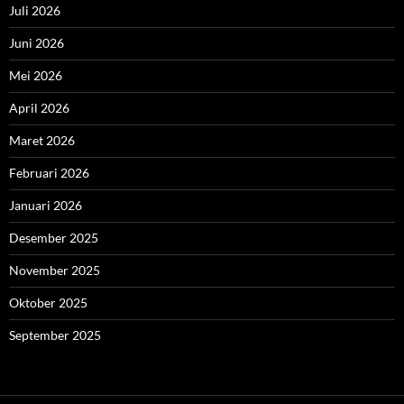
Juli 2026
Juni 2026
Mei 2026
April 2026
Maret 2026
Februari 2026
Januari 2026
Desember 2025
November 2025
Oktober 2025
September 2025