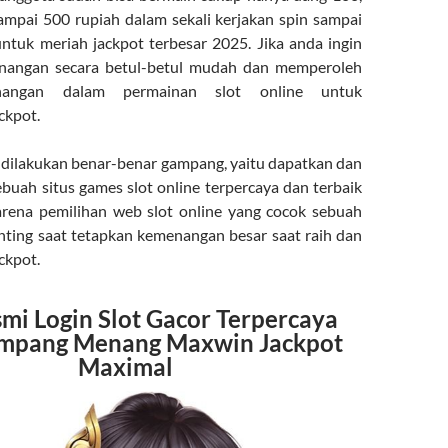
ampai 500 rupiah dalam sekali kerjakan spin sampai
ntuk meriah jackpot terbesar 2025. Jika anda ingin
nangan secara betul-betul mudah dan memperoleh
angan dalam permainan slot online untuk
ckpot.
 dilakukan benar-benar gampang, yaitu dapatkan dan
buah situs games slot online terpercaya dan terbaik
arena pemilihan web slot online yang cocok sebuah
enting saat tetapkan kemenangan besar saat raih dan
ckpot.
smi Login Slot Gacor Terpercaya
ampang Menang Maxwin Jackpot
Maximal