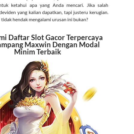
ntuk ketahui apa yang Anda mencari. Jika salah
deviden yang kalian dapatkan, tapi justeru kerugian.
n tidak hendak mengalami urusan ini bukan?
mi Daftar Slot Gacor Terpercaya
Gampang Maxwin Dengan Modal
Minim Terbaik