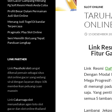
Slot Gacor Gampang Menang
Pg Soft Resmi Mesti Anda Coba
SLOT ONLINE
Profit Besar Dalam Permainan
TARUHA
Judi Slot Online
ONLIN
Menang Judi Togel Di bandar
Terpercaya
Pragmatic Play Slot Online
15 DESEMBER 2
Seni Memilih Slot yang Tepat:
Panduan Lengkap
Link Res
Fitur 
LINK PARTNER
Link Resmi
Daf
Link
Paushoki slot
sangat
dikenal pemain sebagai situs
Dengan Modal M
slot online gacor yang sedang
Mega Progresif s
viral dengan layanan depo 10k
di menangi pada
memberikan peluang cuan
maxwin
saja. Yang pent
semua 5 lambang
Link
Cakarnaga slot
menyediakan agen toto slot
gacor dan slot online thailand
Lambang Jekpot