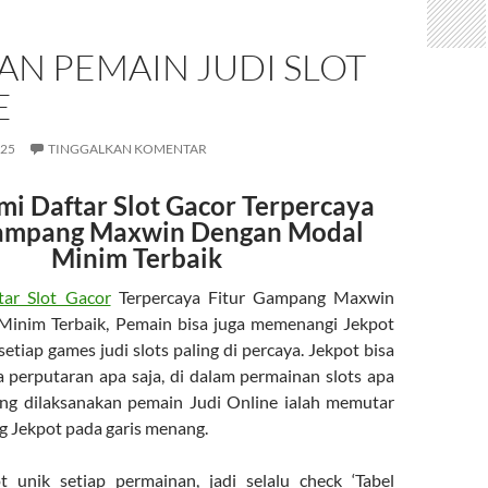
N PEMAIN JUDI SLOT
E
025
TINGGALKAN KOMENTAR
mi Daftar Slot Gacor Terpercaya
Gampang Maxwin Dengan Modal
Minim Terbaik
tar Slot Gacor
Terpercaya Fitur Gampang Maxwin
inim Terbaik, Pemain bisa juga memenangi Jekpot
etiap games judi slots paling di percaya. Jekpot bisa
 perputaran apa saja, di dalam permainan slots apa
ing dilaksanakan pemain Judi Online ialah memutar
 Jekpot pada garis menang.
 unik setiap permainan, jadi selalu check ‘Tabel