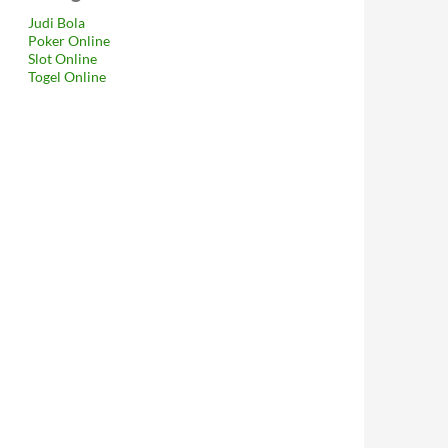
Judi Bola
Poker Online
Slot Online
Togel Online