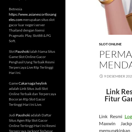
Betnesia
https://www.asianescortlosang
eles.com
merupakan situs slot
gacor luar negeri server
Thailand dengan lisensi
Pragmatic Play, Slot88 & PG
Soft.
SLOT ONLINE
PERMA
Slot
Paushoki
ialah Nama Situs
Game Slot Online Gacor
MENDA
Penghasil Uang Terbaik Resmi
Terpercaya Live Rtp Tertinggi
Hari Ini.
9 DESEMBER 20
Game
Cakarnaga heylink
adalah Link Situs Judi Slot
Link Re
Online Terbaik dan Terpercaya
Fitur G
Bocoran Rtp Slot Gacor
Tertinggi Hari Ini Live.
Judi
Paushoki
adalah Daftar
Link Resmi
Log
Situs Agen Rtp Slot Gacor
Maxwin Jackp
Online Tertinggi Hari Ini Resmi
memungkinkan a
Terpercaya Jackpot Terbesar.