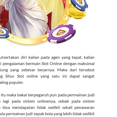
sertakan diri kalian pada agen yang tepat, kalian
i pengalaman bermain Slot Online dengan maksimal
tung yang sebesar besarnya. Maka dari tersebut
g Situs Slot online yang satu ini dapat sangat
ling populer.
 itu maka bakal berpegaruh pun pada permainan judi
 lagi pada sistem onlinenya, sebab pada sistem
 bisa mendapatan tidak sedikit sekali penawaran
ada permainan judi sepak bola yang lebih tidak sedikit