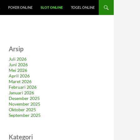
POKER ONLINE
SLOT ONLINE
TOGEL ONLINE
Arsip
Juli 2026
Juni 2026
Mei 2026
April 2026
Maret 2026
Februari 2026
Januari 2026
Desember 2025
November 2025
Oktober 2025
September 2025
Kategori