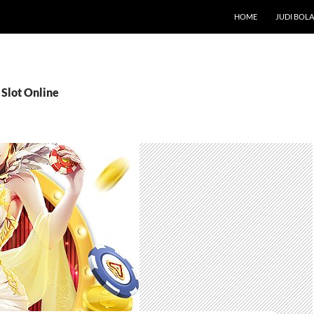
HOME
JUDI BOLA
 Slot Online