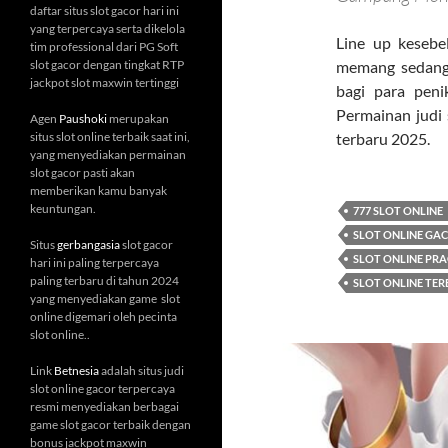
daftar situs slot gacor hari ini
yang terpercaya serta dikelola
Line up kesebel
tim professional dari PG Soft
slot gacor dengan tingkat RTP
memang sedang 
jackpot slot maxwin tertinggi
bagi para pen
Permainan judi s
Agen
Paushoki
merupakan
situs slot online terbaik saat ini,
terbaru 2025.
yang menyediakan permainan
slot gacor pasti akan
memberikan kamu banyak
keuntungan.
777 SLOT ONLINE
SLOT ONLINE GA
Situs
gerbangasia
slot gacor
SLOT ONLINE PR
hari ini paling terpercaya
paling terbaru di tahun 2024
SLOT ONLINE TER
yang menyediakan game slot
online digemari oleh pecinta
slot online..
Link
Betnesia
adalah situs judi
slot online gacor terpercaya
resmi menyediakan berbagai
game slot gacor terbaik dengan
bonus jackpot maxwin