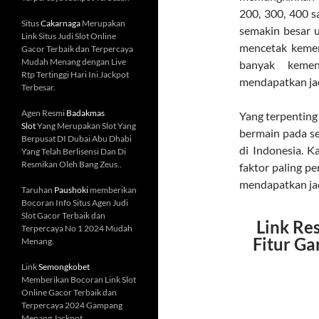
200, 300, 400 s
Situs
Cakarnaga
Merupakan
semakin besar u
Link Situs Judi Slot Online
mencetak keme
Gacor Terbaik dan Terpercaya
Mudah Menang dengan Live
banyak kemen
Rtp Tertinggi Hari Ini Jackpot
mendapatkan ja
Terbesar.
Agen Resmi
Badakmas
Yang terpenting
Slot
Yang Merupakan Slot Yang
bermain pada se
Berpusat DI Dubai Abu Dhabi
di Indonesia. K
Yang Telah Berlisensi Dan Di
Resmikan Oleh Bang Zeus..
faktor paling p
mendapatkan ja
Taruhan
Paushoki
memberikan
Bocoran Info Situs Agen Judi
Slot Gacor Terbaik dan
Link Re
Terpercaya No 1 2024 Mudah
Fitur G
Menang.
Link
Semongkobet
Memberikan Bocoran Link Slot
Online Gacor Terbaik dan
Terpercaya 2024 Gampang
Menang Jackpot.